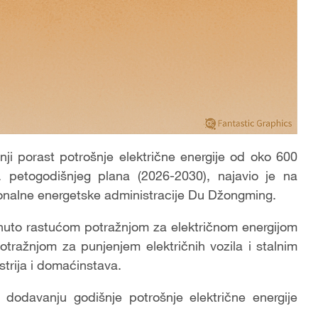
ji porast potrošnje električne energije od oko 600
5. petogodišnjeg plana (2026-2030), najavio je na
ionalne energetske administracije Du Džongming.
knuto rastućom potražnjom za električnom energijom
tražnjom za punjenjem električnih vozila i stalnim
trija i domaćinstava.
n dodavanju godišnje potrošnje električne energije