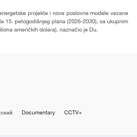
e energetske projekte i nove poslovne modele vezane
oda 15. petogodišnjeg plana (2026-2030), sa ukupnim
iliona američkih dolara), naznačio je Du.
сский
Documentary
CCTV+