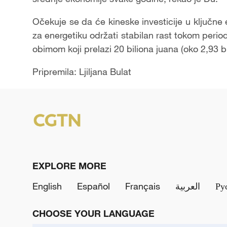
Očekuje se da će kineske investicije u ključn
za energetiku održati stabilan rast tokom peri
obimom koji prelazi 20 biliona juana (oko 2,93 b
Pripremila: Ljiljana Bulat
EXPLORE MORE
English
Español
Français
العربية
Ру
CHOOSE YOUR LANGUAGE