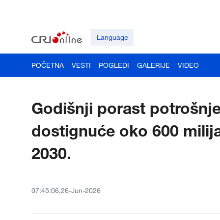
Language
POČETNA
VESTI
POGLEDI
GALERIJE
VIDEO
Godišnji porast potrošnje
dostignuće oko 600 milij
2030.
07:45:06,26-Jun-2026