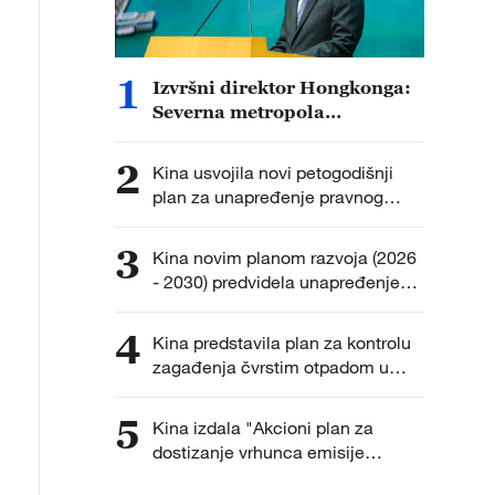
1
Izvršni direktor Hongkonga:
Severna metropola
podsticaće razvoj tehnologije,
talenata i industrije
2
Kina usvojila novi petogodišnji
plan za unapređenje pravnog
obrazovanja građana
3
Kina novim planom razvoja (2026
- 2030) predvidela unapređenje
pravnog okvira za osobe sa
invaliditetom
4
Kina predstavila plan za kontrolu
zagađenja čvrstim otpadom u
narednih pet godina
5
Kina izdala "Akcioni plan za
dostizanje vrhunca emisije
ugljenika tokom 15. petogodišnjeg