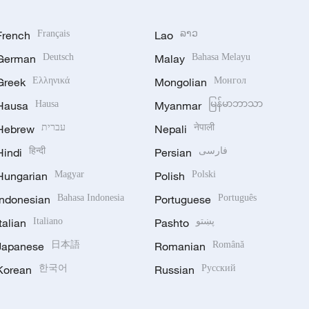
French
Français
Lao
ລາວ
German
Deutsch
Malay
Bahasa Melayu
Greek
Ελληνικά
Mongolian
Монгол
Hausa
Hausa
Myanmar
မြန်မာဘာသာ
Hebrew
עברית
Nepali
नेपाली
Hindi
हिन्दी
Persian
فارسی
Hungarian
Magyar
Polish
Polski
Indonesian
Bahasa Indonesia
Portuguese
Português
Italian
Italiano
Pashto
پښتو
Japanese
日本語
Romanian
Română
Korean
한국어
Russian
Русский