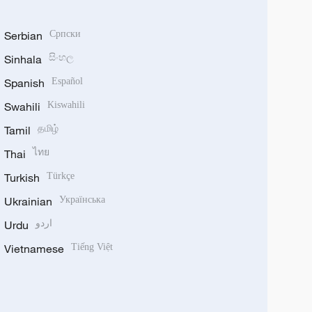
Serbian
Српски
Sinhala
සිංහල
Spanish
Español
Swahili
Kiswahili
Tamil
தமிழ்
Thai
ไทย
Turkish
Türkçe
Ukrainian
Українська
Urdu
اردو
Vietnamese
Tiếng Việt