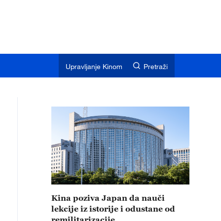
Upravljanje Kinom
Pretraži
Kina poziva Japan da nauči
lekcije iz istorije i odustane od
remilitarizacije