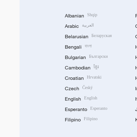
Albanian
Shqip
Arabic
العربية
Belarusian
Беларуская
Bengali
বাংলা
Bulgarian
Български
Cambodian
ខ្មែរ
Croatian
Hrvatski
Czech
Český
English
English
Esperanto
Esperanto
Filipino
Filipino