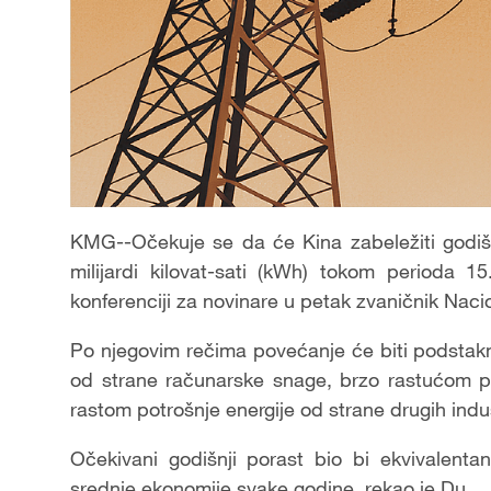
KMG--Očekuje se da će Kina zabeležiti godišn
milijardi kilovat-sati (kWh) tokom perioda 1
konferenciji za novinare u petak zvaničnik Nac
Po njegovim rečima povećanje će biti podsta
od strane računarske snage, brzo rastućom po
rastom potrošnje energije od strane drugih indus
Očekivani godišnji porast bio bi ekvivalenta
srednje ekonomije svake godine, rekao je Du.