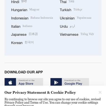
हिन्दी
ไทย
Hindi
Thai
Magyar
Türkçe
Hungarian
Turkish
Bahasa Indonesia
Українська
Indonesian
Ukrainian
Italiano
اردو
Italian
Urdu
日本語
Tiếng Việt
Japanese
Vietnamese
한국어
Korean
DOWNLOAD OUR APP
Our Privacy Statement & Cookie Policy
By continuing to browse our site you agree to our use of cookies, revised
Privacy Policy and Terms of Use. You can change your cookie settings
through your browser.