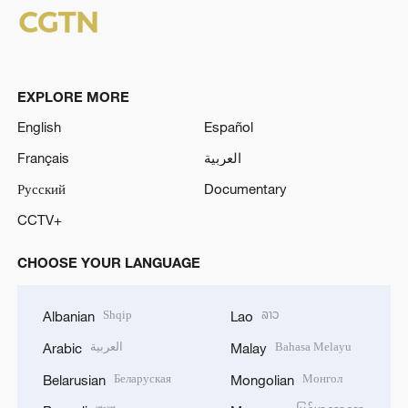
EXPLORE MORE
English
Español
Français
العربية
Русский
Documentary
CCTV+
CHOOSE YOUR LANGUAGE
Shqip
ລາວ
Albanian
Lao
العربية
Bahasa Melayu
Arabic
Malay
Беларуская
Монгол
Belarusian
Mongolian