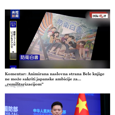
Komentar: Animirana naslovna strana Bele knjige
ne može sakriti japanske ambicije za
„remilitarizacijom“
06-Aug-2026