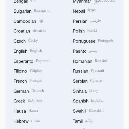
বাংলা
မြန်မာဘာသာ
Bengali
Myanmar
Български
नेपाली
Bulgarian
Nepali
ខ្មែរ
فارسی
Cambodian
Persian
Hrvatski
Polski
Croatian
Polish
Český
Português
Czech
Portuguese
English
پښتو
English
Pashto
Esperanto
Română
Esperanto
Romanian
Filipino
Русский
Filipino
Russian
Français
Српски
French
Serbian
Deutsch
සිංහල
German
Sinhala
Ελληνικά
Español
Greek
Spanish
Hausa
Kiswahili
Hausa
Swahili
עברית
தமிழ்
Hebrew
Tamil