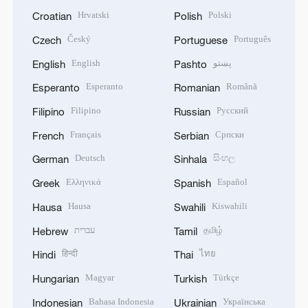
Hrvatski
Polski
Croatian
Polish
Český
Português
Czech
Portuguese
English
پښتو
English
Pashto
Esperanto
Română
Esperanto
Romanian
Filipino
Русский
Filipino
Russian
Français
Српски
French
Serbian
Deutsch
සිංහල
German
Sinhala
Ελληνικά
Español
Greek
Spanish
Hausa
Kiswahili
Hausa
Swahili
עברית
தமிழ்
Hebrew
Tamil
हिन्दी
ไทย
Hindi
Thai
Magyar
Türkçe
Hungarian
Turkish
Bahasa Indonesia
Українська
Indonesian
Ukrainian