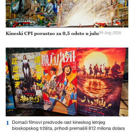
09-Aug-2026
Kineski CPI porastao za 0,5 odsto u julu
1
Domaći filmovi predvode rast kineskog letnjeg
bioskopskog tržišta, prihodi premašili 812 miliona dolara