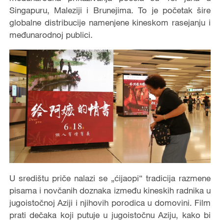
Singapuru, Maleziji i Brunejima. To je početak šire
globalne distribucije namenjene kineskom rasejanju i
međunarodnoj publici.
U središtu priče nalazi se „ćijaopi“ tradicija razmene
pisama i novčanih doznaka između kineskih radnika u
jugoistočnoj Aziji i njihovih porodica u domovini. Film
prati dečaka koji putuje u jugoistočnu Aziju, kako bi