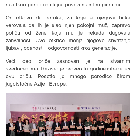
razotkrio porodičnu tajnu povezanu s tim pismima.
On otkriva da poruke, za koje je njegova baka
verovala da ih je slao njen pokojni muž, zapravo
potiču od žene koja mu je nekada dugovala
zahvalnost. Ovo otkriće menja njegovo shvatanje
ljubavi, odanosti i odgovornosti kroz generacije.
Veći deo priče zasnovan je na stvarnim
svedočenjima. Režiser je proveo tri godine istražujući
ovu priču. Posetio je mnoge porodice širom
jugoistočne Azije i Evrope.