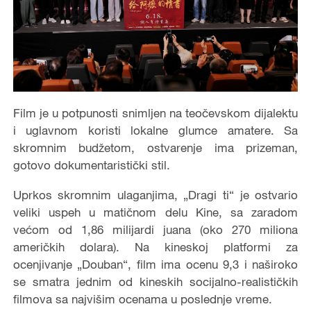
Film je u potpunosti snimljen na teočevskom dijalektu
i uglavnom koristi lokalne glumce amatere. Sa
skromnim budžetom, ostvarenje ima prizeman,
gotovo dokumentaristički stil.
Uprkos skromnim ulaganjima, „Dragi ti“ je ostvario
veliki uspeh u matičnom delu Kine, sa zaradom
većom od 1,86 milijardi juana (oko 270 miliona
američkih dolara). Na kineskoj platformi za
ocenjivanje „Douban“, film ima ocenu 9,3 i naširoko
se smatra jednim od kineskih socijalno-realističkih
filmova sa najvišim ocenama u poslednje vreme.