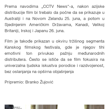
Prema navodima „CCTV News“-a, nakon azijske
distribucije film bi trebalo da počne da se prikazuje u
Australiji i na Novom Zelandu 25. juna, a potom u
Sjedinjenim Američkim Državama, Kanadi, Velikoj
Britaniji, Irskoj i Japanu 26. juna.
Film je takođe prikazan u okviru tržišnog segmenta
Kanskog filmskog festivala, gde je njegov tihi
emotivni ton privukao pažnju međunarodnih
distributera. Često se ističe da se film fokusira na
univerzalna ljudska iskustva porodice i razdvojenost,
bez oslanjanja na opširna objašnjenja
Pripremio: Branko Žujović