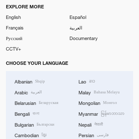
EXPLORE MORE
English
Español
Français
العربية
Русский
Documentary
CCTV+
CHOOSE YOUR LANGUAGE
Shqip
ລາວ
Albanian
Lao
العربية
Bahasa Melayu
Arabic
Malay
Беларуская
Монгол
Belarusian
Mongolian
বাংলা
မြန်မာဘာသာ
Bengali
Myanmar
Български
नेपाली
Bulgarian
Nepali
ខ្មែរ
فارسی
Cambodian
Persian