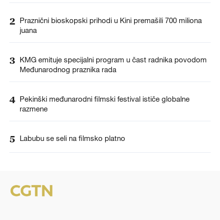
2
Praznični bioskopski prihodi u Kini premašili 700 miliona
juana
3
KMG emituje specijalni program u čast radnika povodom
Međunarodnog praznika rada
4
Pekinški međunarodni filmski festival ističe globalne
razmene
5
Labubu se seli na filmsko platno