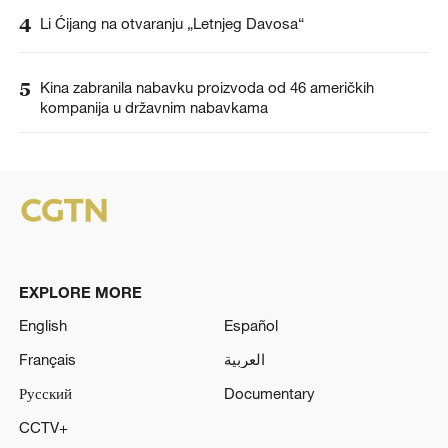
4
Li Ćijang na otvaranju „Letnjeg Davosa“
5
Kina zabranila nabavku proizvoda od 46 američkih
kompanija u državnim nabavkama
EXPLORE MORE
English
Español
Français
العربية
Русский
Documentary
CCTV+