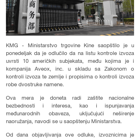
KMG - Ministarstvo trgovine Kine saopštilo je u
ponedeljak da je odlučilo da na listu kontrole izvoza
uvrsti 10 američkih subjekata, među kojima je i
kompanija Aveox, inc. u skladu sa Zakonom o
kontroli izvoza te zemlje i propisima o kontroli izvoza
robe dvostruke namene.
Ova mera je doneta radi zaštite nacionalne
bezbednosti i interesa, kao i ispunjavanja
međunarodnih obaveza, uključujući neširenje
naoružanja, navodi se u saopštenju Ministarstva.
Od dana objavljivanja ove odluke, izvoznicima je