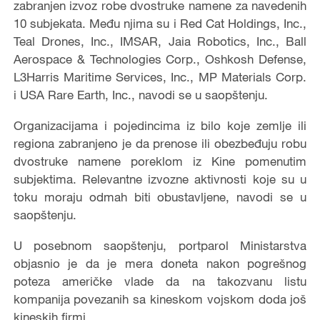
zabranjen izvoz robe dvostruke namene za navedenih
10 subjekata. Među njima su i Red Cat Holdings, Inc.,
Teal Drones, Inc., IMSAR, Jaia Robotics, Inc., Ball
Aerospace & Technologies Corp., Oshkosh Defense,
L3Harris Maritime Services, Inc., MP Materials Corp.
i USA Rare Earth, Inc., navodi se u saopštenju.
Organizacijama i pojedincima iz bilo koje zemlje ili
regiona zabranjeno je da prenose ili obezbeđuju robu
dvostruke namene poreklom iz Kine pomenutim
subjektima. Relevantne izvozne aktivnosti koje su u
toku moraju odmah biti obustavljene, navodi se u
saopštenju.
U posebnom saopštenju, portparol Ministarstva
objasnio je da je mera doneta nakon pogrešnog
poteza američke vlade da na takozvanu listu
kompanija povezanih sa kineskom vojskom doda još
kineskih firmi.