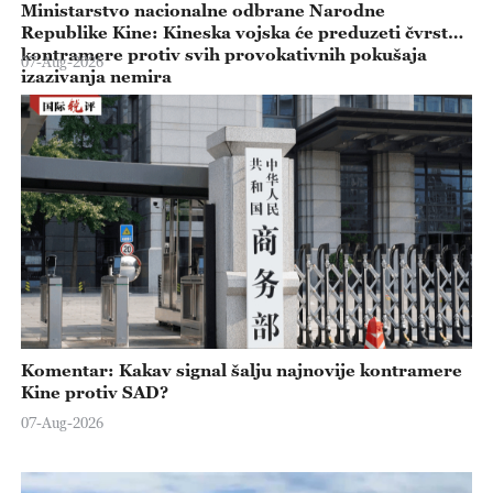
Ministarstvo nacionalne odbrane Narodne
Republike Kine: Kineska vojska će preduzeti čvrste
kontramere protiv svih provokativnih pokušaja
07-Aug-2026
izazivanja nemira
Komentar: Kakav signal šalju najnovije kontramere
Kine protiv SAD?
07-Aug-2026