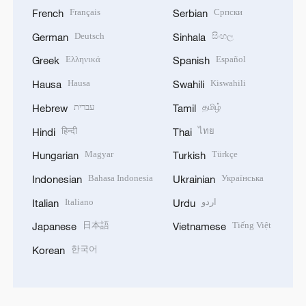
Français
Српски
French
Serbian
Deutsch
සිංහල
German
Sinhala
Ελληνικά
Español
Greek
Spanish
Hausa
Kiswahili
Hausa
Swahili
עברית
தமிழ்
Hebrew
Tamil
हिन्दी
ไทย
Hindi
Thai
Magyar
Türkçe
Hungarian
Turkish
Bahasa Indonesia
Українська
Indonesian
Ukrainian
Italiano
اردو
Italian
Urdu
日本語
Tiếng Việt
Japanese
Vietnamese
한국어
Korean