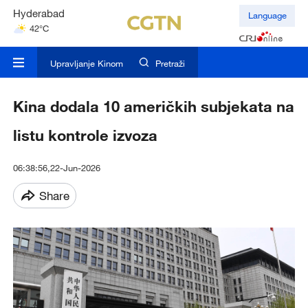
Hyderabad
Language
42°C
Mumbai
31°C
Upravljanje Kinom
Pretraži
Kina dodala 10 američkih subjekata na
listu kontrole izvoza
06:38:56,22-Jun-2026
Share