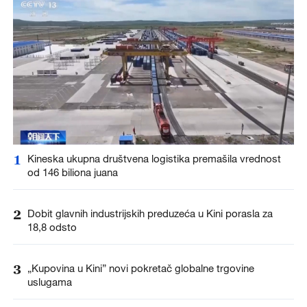
1
Kineska ukupna društvena logistika premašila vrednost
od 146 biliona juana
2
Dobit glavnih industrijskih preduzeća u Kini porasla za
18,8 odsto
3
„Kupovina u Kini” novi pokretač globalne trgovine
uslugama