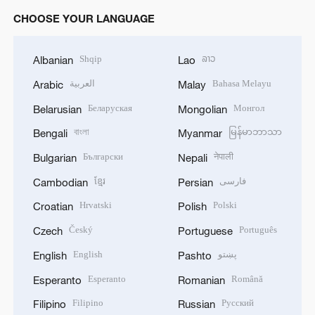
CHOOSE YOUR LANGUAGE
Shqip
ລາວ
Albanian
Lao
العربية
Bahasa Melayu
Arabic
Malay
Беларуская
Монгол
Belarusian
Mongolian
বাংলা
မြန်မာဘာသာ
Bengali
Myanmar
Български
नेपाली
Bulgarian
Nepali
ខ្មែរ
فارسی
Cambodian
Persian
Hrvatski
Polski
Croatian
Polish
Český
Português
Czech
Portuguese
English
پښتو
English
Pashto
Esperanto
Română
Esperanto
Romanian
Filipino
Русский
Filipino
Russian