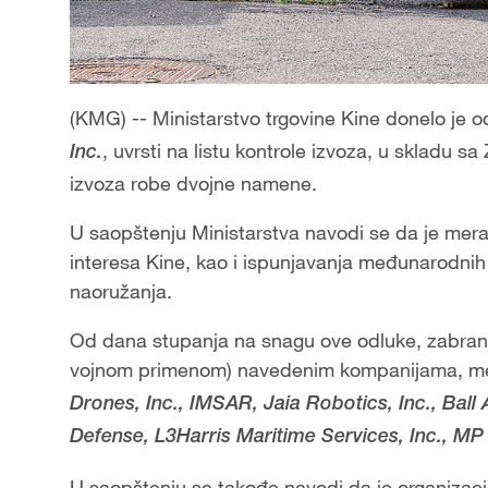
(KMG) -- Ministarstvo trgovine Kine donelo je 
, uvrsti na listu kontrole izvoza, u skladu s
Inc.
izvoza robe dvojne namene.
U saopštenju Ministarstva navodi se da je mera
interesa Kine, kao i ispunjavanja međunarodnih
naoružanja.
Od dana stupanja na snagu ove odluke, zabranj
vojnom primenom) navedenim kompanijama, me
Drones, Inc., IMSAR, Jaia Robotics, Inc., Bal
Defense, L3Harris Maritime Services, Inc., MP
U saopštenju se takođe navodi da je organizacija