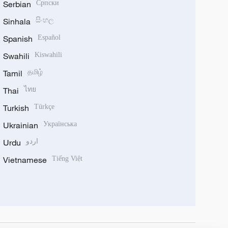
Serbian
Српски
Sinhala
සිංහල
Spanish
Español
Swahili
Kiswahili
Tamil
தமிழ்
Thai
ไทย
Turkish
Türkçe
Ukrainian
Українська
Urdu
اردو
Vietnamese
Tiếng Việt