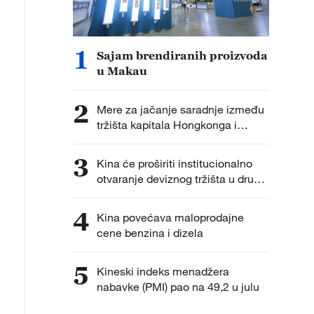
1
Sajam brendiranih proizvoda
u Makau
2
Mere za jačanje saradnje između
tržišta kapitala Hongkonga i
kontinentalnog dela Kine
3
Kina će proširiti institucionalno
otvaranje deviznog tržišta u drugoj
polovini godine
4
Kina povećava maloprodajne
cene benzina i dizela
5
Kineski indeks menadžera
nabavke (PMI) pao na 49,2 u julu