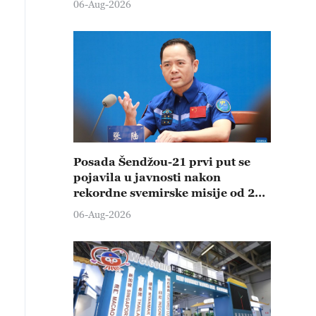
06-Aug-2026
Posada Šendžou-21 prvi put se
pojavila u javnosti nakon
rekordne svemirske misije od 210
dana
06-Aug-2026