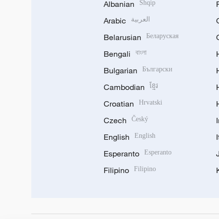
Albanian
Shqip
Arabic
العربية
Belarusian
Беларуская
Bengali
বাংলা
Bulgarian
Български
Cambodian
ខ្មែរ
Croatian
Hrvatski
Czech
Český
English
English
Esperanto
Esperanto
Filipino
Filipino