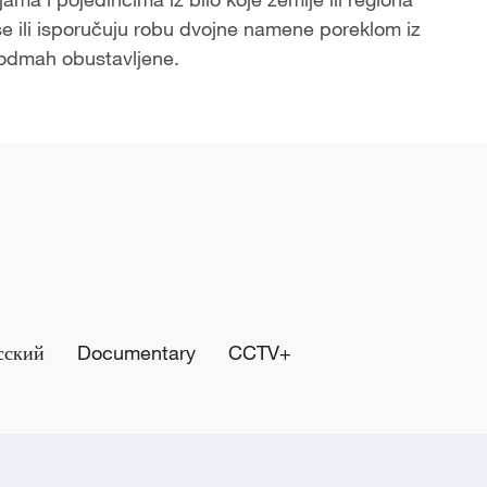
ili isporučuju robu dvojne namene poreklom iz
i odmah obustavljene.
сский
Documentary
CCTV+