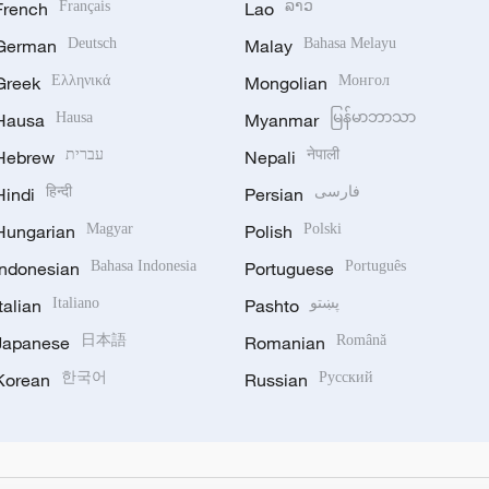
French
Français
Lao
ລາວ
German
Deutsch
Malay
Bahasa Melayu
Greek
Ελληνικά
Mongolian
Монгол
Hausa
Hausa
Myanmar
မြန်မာဘာသာ
Hebrew
עברית
Nepali
नेपाली
Hindi
हिन्दी
Persian
فارسی
Hungarian
Magyar
Polish
Polski
Indonesian
Bahasa Indonesia
Portuguese
Português
Italian
Italiano
Pashto
پښتو
Japanese
日本語
Romanian
Română
Korean
한국어
Russian
Русский