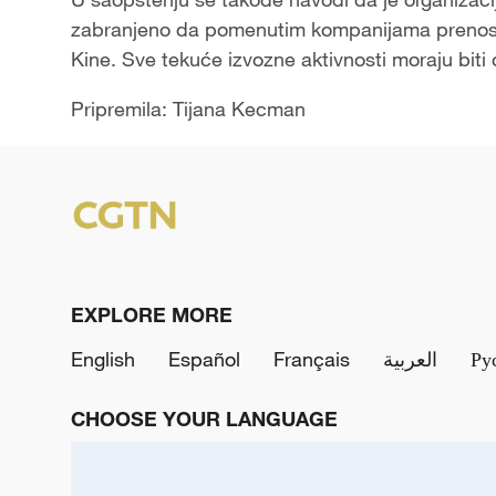
zabranjeno da pomenutim kompanijama prenose 
Kine. Sve tekuće izvozne aktivnosti moraju bit
Pripremila: Tijana Kecman
EXPLORE MORE
English
Español
Français
العربية
Ру
CHOOSE YOUR LANGUAGE