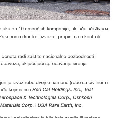
odluku da 10 američkih kompanija, uključujući
Aveox,
a Zakonom o kontroli izvoza i propisima o kontroli
 doneta radi zaštite nacionalne bezbednosti i
 obaveza, uključujući sprečavanje širenja
en je izvoz robe dvojne namene (robe sa civilnom i
đu kojima su i
Red Cat Holdings, Inc., Teal
l Aerospace & Technologies Corp., Oshkosh
i
.
 Materials Corp.
USA Rare Earth, Inc
ma i pojedincima iz bilo koje zemlje ili regiona