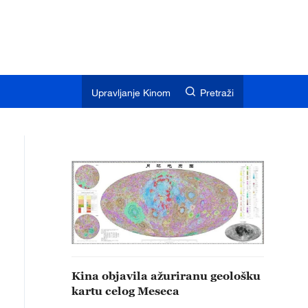
Upravljanje Kinom
Pretraži
Kina objavila ažuriranu geološku
kartu celog Meseca