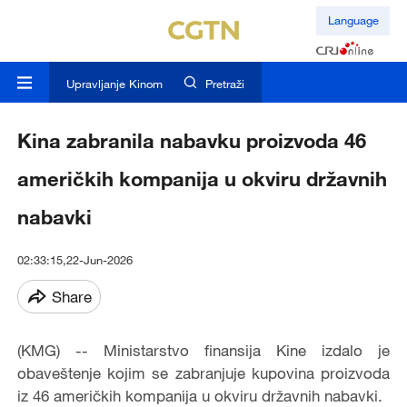
Language
Upravljanje Kinom
Pretraži
Kina zabranila nabavku proizvoda 46
američkih kompanija u okviru državnih
nabavki
02:33:15,22-Jun-2026
Share
(KMG) -- Ministarstvo finansija Kine izdalo je
obaveštenje kojim se zabranjuje kupovina proizvoda
iz 46 američkih kompanija u okviru državnih nabavki.