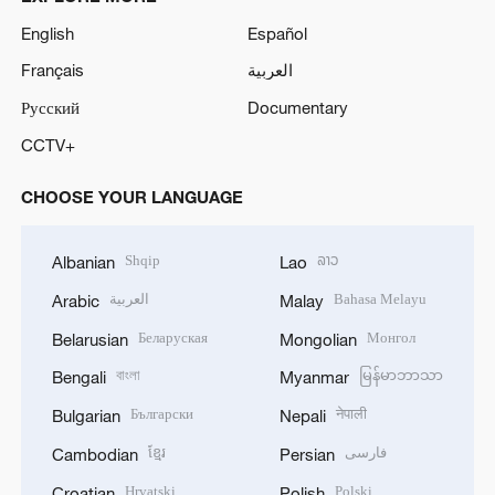
English
Español
Français
العربية
Русский
Documentary
CCTV+
CHOOSE YOUR LANGUAGE
Shqip
ລາວ
Albanian
Lao
العربية
Bahasa Melayu
Arabic
Malay
Беларуская
Монгол
Belarusian
Mongolian
বাংলা
မြန်မာဘာသာ
Bengali
Myanmar
Български
नेपाली
Bulgarian
Nepali
ខ្មែរ
فارسی
Cambodian
Persian
Hrvatski
Polski
Croatian
Polish