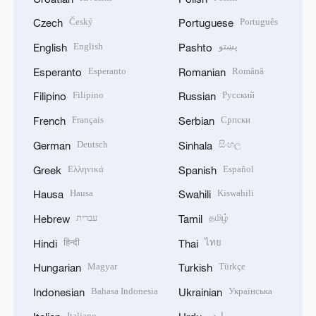
Český
Português
Czech
Portuguese
English
پښتو
English
Pashto
Esperanto
Română
Esperanto
Romanian
Filipino
Русский
Filipino
Russian
Français
Српски
French
Serbian
Deutsch
සිංහල
German
Sinhala
Ελληνικά
Español
Greek
Spanish
Hausa
Kiswahili
Hausa
Swahili
עברית
தமிழ்
Hebrew
Tamil
हिन्दी
ไทย
Hindi
Thai
Magyar
Türkçe
Hungarian
Turkish
Bahasa Indonesia
Українська
Indonesian
Ukrainian
Italiano
اردو