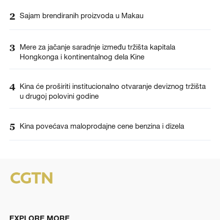
2
Sajam brendiranih proizvoda u Makau
3
Mere za jačanje saradnje između tržišta kapitala
Hongkonga i kontinentalnog dela Kine
4
Kina će proširiti institucionalno otvaranje deviznog tržišta
u drugoj polovini godine
5
Kina povećava maloprodajne cene benzina i dizela
EXPLORE MORE