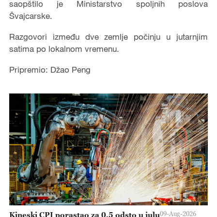
saopštilo je Ministarstvo spoljnih poslova
Švajcarske.
Razgovori između dve zemlje počinju u jutarnjim
satima po lokalnom vremenu.
Pripremio: Džao Peng
09-Aug-2026
Kineski CPI porastao za 0,5 odsto u julu