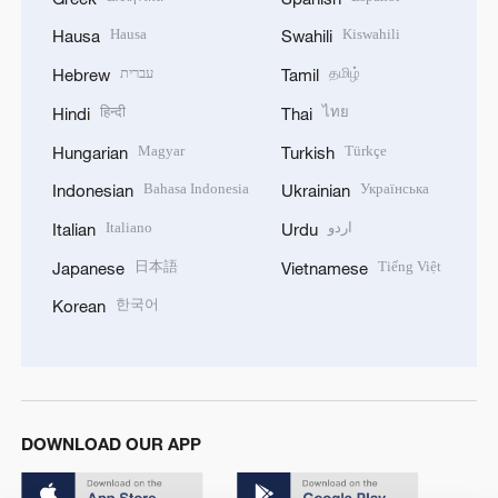
Hausa
Kiswahili
Hausa
Swahili
עברית
தமிழ்
Hebrew
Tamil
हिन्दी
ไทย
Hindi
Thai
Magyar
Türkçe
Hungarian
Turkish
Bahasa Indonesia
Українська
Indonesian
Ukrainian
Italiano
اردو
Italian
Urdu
日本語
Tiếng Việt
Japanese
Vietnamese
한국어
Korean
DOWNLOAD OUR APP