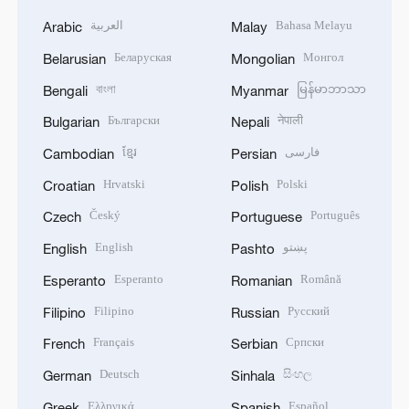
العربية
Bahasa Melayu
Arabic
Malay
Беларуская
Монгол
Belarusian
Mongolian
বাংলা
မြန်မာဘာသာ
Bengali
Myanmar
Български
नेपाली
Bulgarian
Nepali
ខ្មែរ
فارسی
Cambodian
Persian
Hrvatski
Polski
Croatian
Polish
Český
Português
Czech
Portuguese
English
پښتو
English
Pashto
Esperanto
Română
Esperanto
Romanian
Filipino
Русский
Filipino
Russian
Français
Српски
French
Serbian
Deutsch
සිංහල
German
Sinhala
Ελληνικά
Español
Greek
Spanish