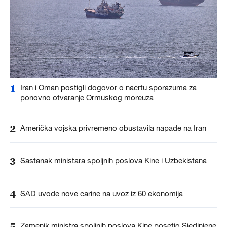
1
Iran i Oman postigli dogovor o nacrtu sporazuma za
ponovno otvaranje Ormuskog moreuza
2
Američka vojska privremeno obustavila napade na Iran
3
Sastanak ministara spoljnih poslova Kine i Uzbekistana
4
SAD uvode nove carine na uvoz iz 60 ekonomija
5
Zamenik ministra spoljnih poslova Kine posetio Sjedinjene