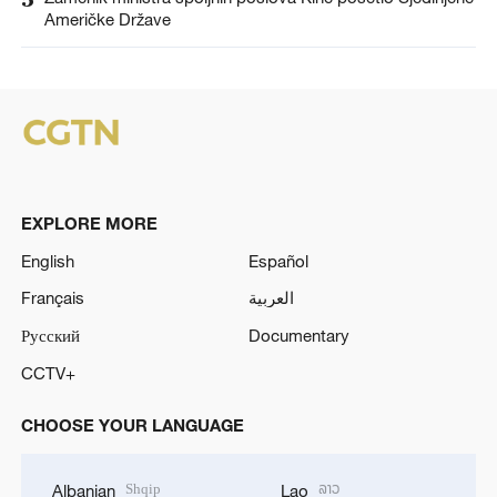
Američke Države
EXPLORE MORE
English
Español
Français
العربية
Русский
Documentary
CCTV+
CHOOSE YOUR LANGUAGE
Shqip
ລາວ
Albanian
Lao