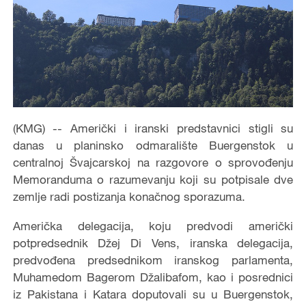
(KMG) -- Američki i iranski predstavnici stigli su
danas u planinsko odmaralište Buergenstok u
centralnoj Švajcarskoj na razgovore o sprovođenju
Memoranduma o razumevanju koji su potpisale dve
zemlje radi postizanja konačnog sporazuma.
Američka delegacija, koju predvodi američki
potpredsednik
Džej Di Vens, iranska delegacija,
predvođena predsednikom iranskog parlamenta,
Muhamedom Bagerom Džalibafom, kao i posrednici
iz Pakistana i Katara doputovali su u Buergenstok,