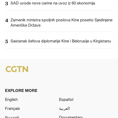
3
SAD uvode nove carine na uvoz iz 60 ekonomija
4
Zamenik ministra spoljnih poslova Kine posetio Sjedinjene
Američke Države
5
Sastanak šefova diplomatije Kine i Belorusije u Kirgistanu
EXPLORE MORE
English
Español
Français
العربية
Русский
Documentary