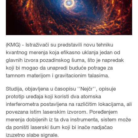
(KMG) - Istraživači su predstavili novu tehniku
kvantnog merenja koja efikasno uklanja jedan od
glavnih izvora pozadinskog šuma, što je napredak
koji bi mogao da unapredi buduće potrage za
tamnom materijom i gravitacionim talasima.
Studija, objavljena u časopisu ''Nejčr'', opisuje
prototip uređaja koji koristi dva atomska
interferometra postavljena na različitim lokacijama, ali
povezana istim laserskim izvorom. Poređenjem
merenja dobijenih iz ta dva instrumenta, sistem može
da poništi laserski šum koji bi inače nadjačao
izuzetno slabe signale.