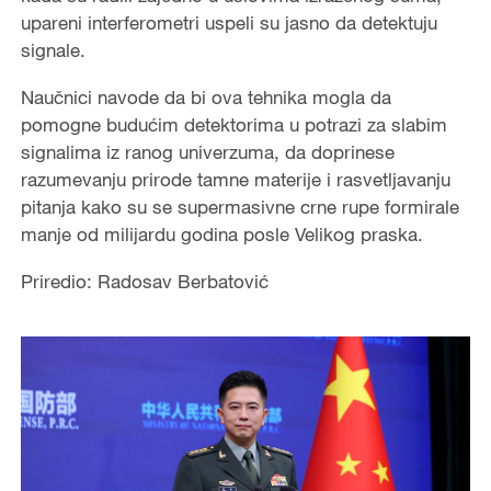
upareni interferometri uspeli su jasno da detektuju
signale.
Naučnici navode da bi ova tehnika mogla da
pomogne budućim detektorima u potrazi za slabim
signalima iz ranog univerzuma, da doprinese
razumevanju prirode tamne materije i rasvetljavanju
pitanja kako su se supermasivne crne rupe formirale
manje od milijardu godina posle Velikog praska.
Priredio: Radosav Berbatović