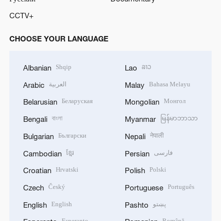
CCTV+
CHOOSE YOUR LANGUAGE
Shqip
ລາວ
Albanian
Lao
العربية
Bahasa Melayu
Arabic
Malay
Беларуская
Монгол
Belarusian
Mongolian
বাংলা
မြန်မာဘာသာ
Bengali
Myanmar
Български
नेपाली
Bulgarian
Nepali
ខ្មែរ
فارسی
Cambodian
Persian
Hrvatski
Polski
Croatian
Polish
Český
Português
Czech
Portuguese
English
پښتو
English
Pashto
Esperanto
Română