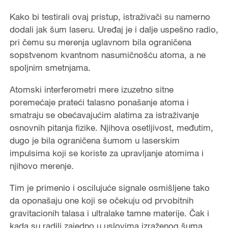
Kako bi testirali ovaj pristup, istraživači su namerno
dodali jak šum laseru. Uređaj je i dalje uspešno radio,
pri čemu su merenja uglavnom bila ograničena
sopstvenom kvantnom nasumičnošću atoma, a ne
spoljnim smetnjama.
Atomski interferometri mere izuzetno sitne
poremećaje prateći talasno ponašanje atoma i
smatraju se obećavajućim alatima za istraživanje
osnovnih pitanja fizike. Njihova osetljivost, međutim,
dugo je bila ograničena šumom u laserskim
impulsima koji se koriste za upravljanje atomima i
njihovo merenje.
Tim je primenio i oscilujuće signale osmišljene tako
da oponašaju one koji se očekuju od prvobitnih
gravitacionih talasa i ultralake tamne materije. Čak i
kada su radili zajedno u uslovima izraženog šuma,