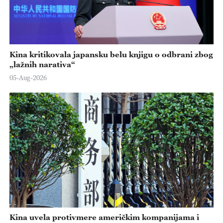
Kina kritikovala japansku belu knjigu o odbrani zbog
„lažnih narativa“
05-Aug-2026
Kina uvela protivmere američkim kompanijama i