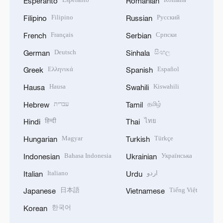
Esperanto
Romanian
Filipino
Русский
Filipino
Russian
Français
Српски
French
Serbian
Deutsch
සිංහල
German
Sinhala
Ελληνικά
Español
Greek
Spanish
Hausa
Kiswahili
Hausa
Swahili
עברית
தமிழ்
Hebrew
Tamil
हिन्दी
ไทย
Hindi
Thai
Magyar
Türkçe
Hungarian
Turkish
Bahasa Indonesia
Українська
Indonesian
Ukrainian
Italiano
اردو
Italian
Urdu
日本語
Tiếng Việt
Japanese
Vietnamese
한국어
Korean