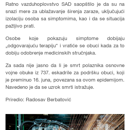
Ratno vazduhoplovstvo SAD saopštilo je da su na
snazi mere za ublažavanje širenja zaraze, uključujući
izolaciju osoba sa simptomima, kao i da se situacija
pažljivo prati.
Osobe koje pokazuju simptome dobijaju
„odgovarajuću terapiju“ i vratiće se obuci kada za to
dobiju odobrenje medicinskih stručnjaka.
Za sada nije jasno da li je smrt polaznika osnovne
vojne obuke iz 737. eskadrile za podršku obuci, koji
je preminuo 16. juna, povezana sa ovom epidemijom.
Navedeno je da se uzrok smrti istražuje.
Priredio: Radosav Berbatović