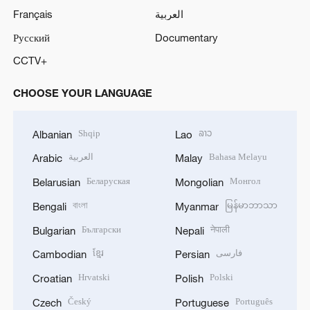
Français
العربية
Русский
Documentary
CCTV+
CHOOSE YOUR LANGUAGE
Shqip
ລາວ
Albanian
Lao
العربية
Bahasa Melayu
Arabic
Malay
Беларуская
Монгол
Belarusian
Mongolian
বাংলা
မြန်မာဘာသာ
Bengali
Myanmar
Български
नेपाली
Bulgarian
Nepali
ខ្មែរ
فارسی
Cambodian
Persian
Hrvatski
Polski
Croatian
Polish
Český
Português
Czech
Portuguese