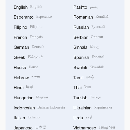
English
پښتو
English
Pashto
Esperanto
Română
Esperanto
Romanian
Filipino
Русский
Filipino
Russian
Français
Српски
French
Serbian
Deutsch
සිංහල
German
Sinhala
Ελληνικά
Español
Greek
Spanish
Hausa
Kiswahili
Hausa
Swahili
עברית
தமிழ்
Hebrew
Tamil
हिन्दी
ไทย
Hindi
Thai
Magyar
Türkçe
Hungarian
Turkish
Bahasa Indonesia
Українська
Indonesian
Ukrainian
Italiano
اردو
Italian
Urdu
日本語
Tiếng Việt
Japanese
Vietnamese