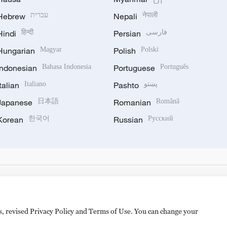
Hebrew
עברית
Nepali
नेपाली
Hindi
हिन्दी
Persian
فارسی
Hungarian
Magyar
Polish
Polski
Indonesian
Bahasa Indonesia
Portuguese
Português
Italian
Italiano
Pashto
پښتو
Japanese
日本語
Romanian
Română
Korean
한국어
Russian
Русский
es, revised Privacy Policy and Terms of Use. You can change your