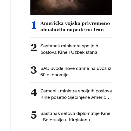
1
Američka vojska privremeno
obustavila napade na Iran
2
Sastanak ministara spoljnih
poslova Kine i Uzbekistana
3
SAD uvode nove carine na uvoz iz
60 ekonomija
4
Zamenik ministra spoljnih poslova
Kine posetio Sjedinjene Američke
Države
5
Sastanak šefova diplomatije Kine
i Belorusije u Kirgistanu