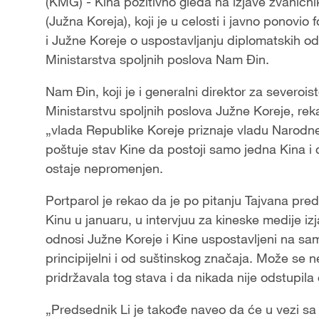
(KMG) - Kina pozitivno gleda na izjave zvanični
(Južna Koreja), koji je u celosti i javno ponovio
i Južne Koreje o uspostavljanju diplomatskih od
Ministarstva spoljnih poslova Nam Đin.
Nam Đin, koji je i generalni direktor za severoi
Ministarstvu spoljnih poslova Južne Koreje, r
„vlada Republike Koreje priznaje vladu Narodne
poštuje stav Kine da postoji samo jedna Kina i 
ostaje nepromenjen.
Portparol je rekao da je po pitanju Tajvana pre
Kinu u januaru, u intervjuu za kineske medije iz
odnosi Južne Koreje i Kine uspostavljeni na s
principijelni i od suštinskog značaja. Može se
pridržavala tog stava i da nikada nije odstupila
„Predsednik Li je takođe naveo da će u vezi sa