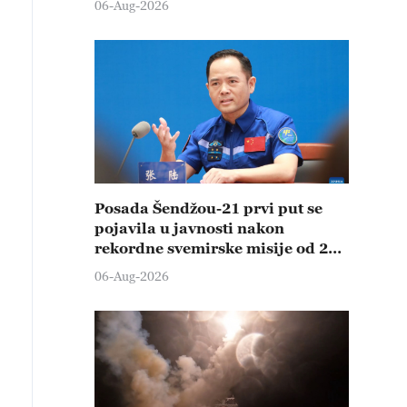
06-Aug-2026
Posada Šendžou-21 prvi put se
pojavila u javnosti nakon
rekordne svemirske misije od 210
dana
06-Aug-2026