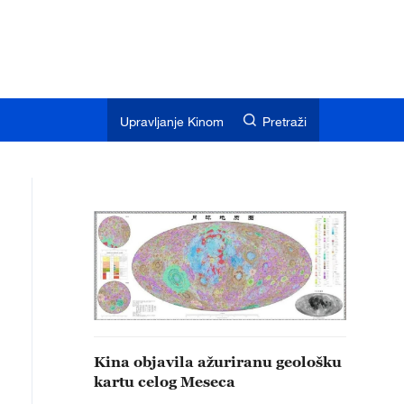
Upravljanje Kinom
Pretraži
Kina objavila ažuriranu geološku
kartu celog Meseca