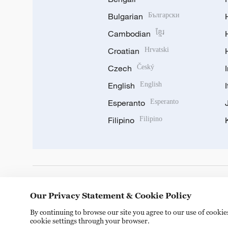
Bulgarian
Български
Cambodian
ខ្មែរ
Croatian
Hrvatski
Czech
Český
English
English
Esperanto
Esperanto
Filipino
Filipino
DOWNLOAD OUR APP
Our Privacy Statement & Cookie Policy
By continuing to browse our site you agree to our use of cooki
cookie settings through your browser.