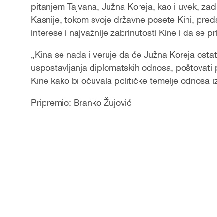
pitanjem Tajvana, Južna Koreja, kao i uvek, zadr
Kasnije, tokom svoje državne posete Kini, preds
interese i najvažnije zabrinutosti Kine i da se p
„Kina se nada i veruje da će Južna Koreja ostati
uspostavljanja diplomatskih odnosa, poštovati p
Kine kako bi očuvala političke temelje odnosa i
Pripremio: Branko Žujović