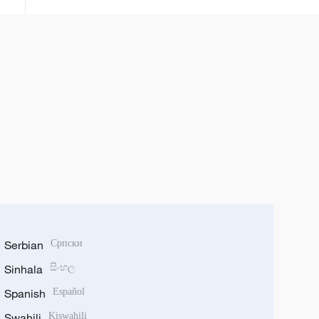
Serbian
Српски
Sinhala
සිංහල
Spanish
Español
Swahili
Kiswahili