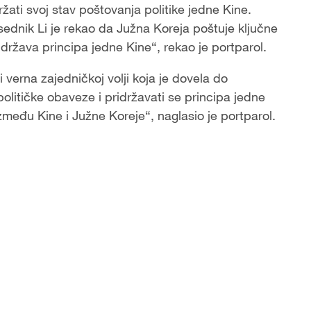
žati svoj stav poštovanja politike jedne Kine.
ednik Li je rekao da Južna Koreja poštuje ključne
ridržava principa jedne Kine“, rekao je portparol.
 verna zajedničkoj volji koja je dovela do
olitičke obaveze i pridržavati se principa jedne
zmeđu Kine i Južne Koreje“, naglasio je portparol.