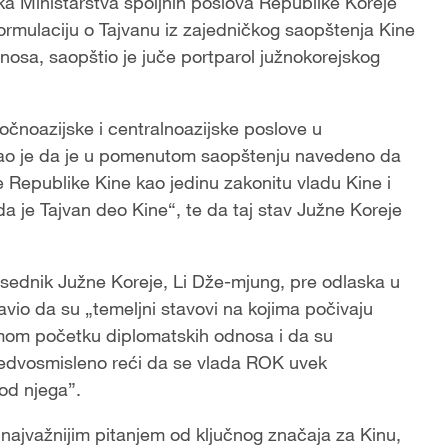
ka Ministarstva spoljnih poslova Republike Koreje
 formulaciju o Tajvanu iz zajedničkog saopštenja Kine
nosa, saopštio je juče portparol južnokorejskog
stočnoazijske i centralnoazijske poslove u
ekao je da je u pomenutom saopštenju navedeno da
 Republike Kine kao jedinu zakonitu vladu Kine i
da je Tajvan deo Kine“, te da taj stav Južne Koreje
dsednik Južne Koreje, Li Dže-mjung, pre odlaska u
javio da su „temeljni stavovi na kojima počivaju
amom početku diplomatskih odnosa i da su
 nedvosmisleno reći da se vlada ROK uvek
 od njega”.
 najvažnijim pitanjem od ključnog značaja za Kinu,