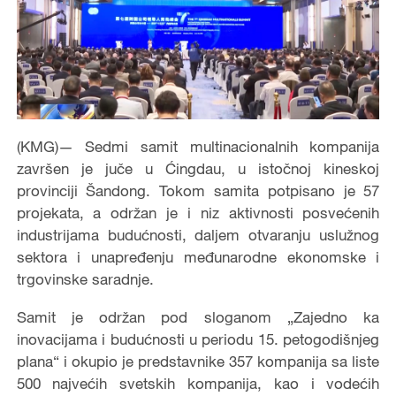
(KMG)— Sedmi samit multinacionalnih kompanija
završen je juče u Ćingdau, u istočnoj kineskoj
provinciji Šandong. Tokom samita potpisano je 57
projekata, a održan je i niz aktivnosti posvećenih
industrijama budućnosti, daljem otvaranju uslužnog
sektora i unapređenju međunarodne ekonomske i
trgovinske saradnje.
Samit je održan pod sloganom „Zajedno ka
inovacijama i budućnosti u periodu 15. petogodišnjeg
plana“ i okupio je predstavnike 357 kompanija sa liste
500 najvećih svetskih kompanija, kao i vodećih