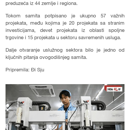
preduzeća iz 44 zemlje i regiona.
Tokom samita potpisano je ukupno 57 važnih
projekata, među kojima je 20 projekata sa stranim
investicijama, devet projekata iz oblasti spoljne
trgovine i 15 projekata u sektoru savremenih usluga.
Dalje otvaranje uslužnog sektora bilo je jedno od
ključnih pitanja ovogodišnjeg samita.
Pripremila: Đi Sju