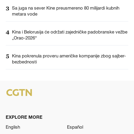
3
Sa juga na sever Kine preusmereno 80 milijardi kubnih
metara vode
4
Kina i Belorusija će održati zajedničke padobranske vežbe
„Orao-2026“
5
Kina pokrenula proveru američke kompanije zbog sajber-
bezbednosti
EXPLORE MORE
English
Español