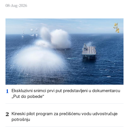
08-Aug-2026
1
Ekskluzivni snimci prvi put predstavljeni u dokumentarcu
„Put do pobede“
2
Kineski pilot program za prečišćenu vodu udvostručuje
potrošnju