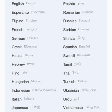
English
پښتو
English
Pashto
Esperanto
Română
Esperanto
Romanian
Filipino
Русский
Filipino
Russian
Français
Српски
French
Serbian
Deutsch
සිංහල
German
Sinhala
Ελληνικά
Español
Greek
Spanish
Hausa
Kiswahili
Hausa
Swahili
עברית
தமிழ்
Hebrew
Tamil
हिन्दी
ไทย
Hindi
Thai
Magyar
Türkçe
Hungarian
Turkish
Bahasa Indonesia
Українська
Indonesian
Ukrainian
Italiano
اردو
Italian
Urdu
日本語
Tiếng Việt
Japanese
Vietnamese