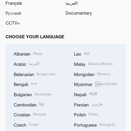
Français
العربية
Русский
Documentary
CCTV+
CHOOSE YOUR LANGUAGE
Shqip
ລາວ
Albanian
Lao
العربية
Bahasa Melayu
Arabic
Malay
Беларуская
Монгол
Belarusian
Mongolian
বাংলা
မြန်မာဘာသာ
Bengali
Myanmar
Български
नेपाली
Bulgarian
Nepali
ខ្មែរ
فارسی
Cambodian
Persian
Hrvatski
Polski
Croatian
Polish
Český
Português
Czech
Portuguese