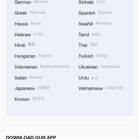
Deutsch
සිංහල
German
Sinhala
Ελληνικά
Español
Greek
Spanish
Hausa
Kiswahili
Hausa
Swahili
עברית
தமிழ்
Hebrew
Tamil
हिन्दी
ไทย
Hindi
Thai
Magyar
Türkçe
Hungarian
Turkish
Bahasa Indonesia
Українська
Indonesian
Ukrainian
Italiano
اردو
Italian
Urdu
日本語
Tiếng Việt
Japanese
Vietnamese
한국어
Korean
DOWNLOAD OUR APP