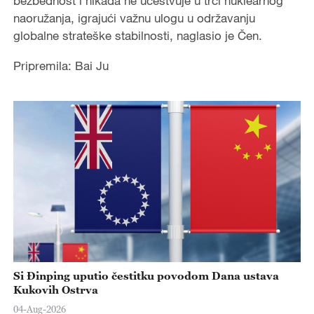
bezbednost i nikada ne učestvuje u trci nuklearnog
naoružanja, igrajući važnu ulogu u održavanju
globalne strateške stabilnosti, naglasio je Čen.
Pripremila: Bai Ju
Si Đinping uputio čestitku povodom Dana ustava
Kukovih Ostrva
04-Aug-2026