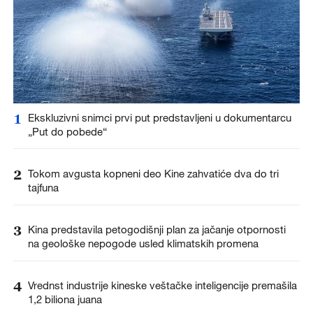
1
Ekskluzivni snimci prvi put predstavljeni u dokumentarcu
„Put do pobede“
2
Tokom avgusta kopneni deo Kine zahvatiće dva do tri
tajfuna
3
Kina predstavila petogodišnji plan za jačanje otpornosti
na geološke nepogode usled klimatskih promena
4
Vrednst industrije kineske veštačke inteligencije premašila
1,2 biliona juana