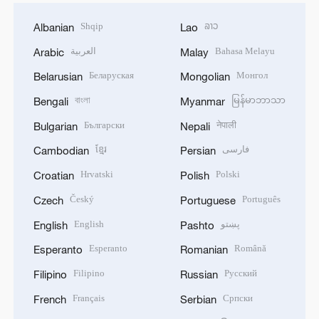
Shqip
ລາວ
Albanian
Lao
العربية
Bahasa Melayu
Arabic
Malay
Беларуская
Монгол
Belarusian
Mongolian
বাংলা
မြန်မာဘာသာ
Bengali
Myanmar
Български
नेपाली
Bulgarian
Nepali
ខ្មែរ
فارسی
Cambodian
Persian
Hrvatski
Polski
Croatian
Polish
Český
Português
Czech
Portuguese
English
پښتو
English
Pashto
Esperanto
Română
Esperanto
Romanian
Filipino
Русский
Filipino
Russian
Français
Српски
French
Serbian