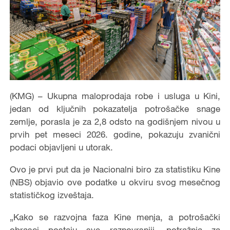
(KMG) – Ukupna maloprodaja robe i usluga u Kini,
jedan od ključnih pokazatelja potrošačke snage
zemlje, porasla je za 2,8 odsto na godišnjem nivou u
prvih pet meseci 2026. godine, pokazuju zvanični
podaci objavljeni u utorak.
Ovo je prvi put da je Nacionalni biro za statistiku Kine
(NBS) objavio ove podatke u okviru svog mesečnog
statističkog izveštaja.
„Kako se razvojna faza Kine menja, a potrošački
obrasci postaju sve raznovrsniji, potražnja za