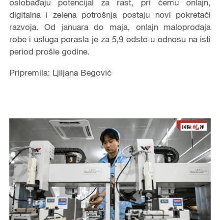
oslobađaju potencijal za rast, pri čemu onlajn,
digitalna i zelena potrošnja postaju novi pokretači
razvoja. Od januara do maja, onlajn maloprodaja
robe i usluga porasla je za 5,9 odsto u odnosu na isti
period prošle godine.
Pripremila: Ljiljana Begović