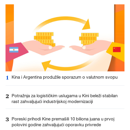
1
Kina i Argentina produžile sporazum o valutnom svopu
2
Potražnja za logističkim uslugama u Kini beleži stabilan
rast zahvaljujući industrijskoj modernizaciji
3
Poreski prihodi Kine premašili 10 biliona juana u prvoj
polovini godine zahvaljujući oporavku privrede