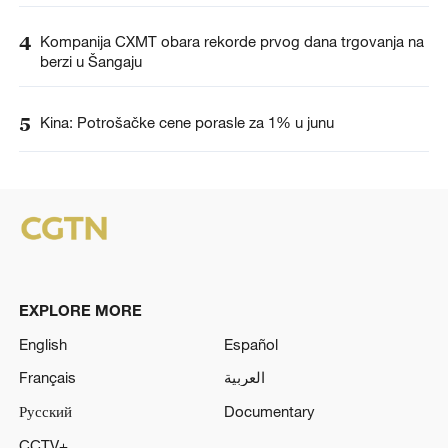
4
Kompanija CXMT obara rekorde prvog dana trgovanja na
berzi u Šangaju
5
Kina: Potrošačke cene porasle za 1% u junu
EXPLORE MORE
English
Español
Français
العربية
Русский
Documentary
CCTV+