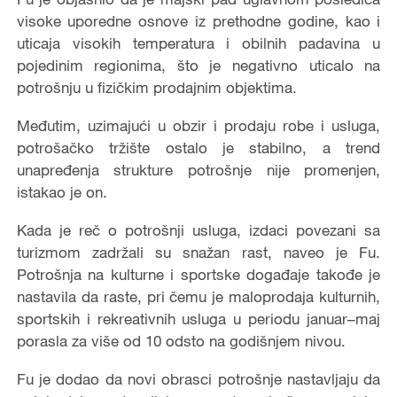
visoke uporedne osnove iz prethodne godine, kao i
uticaja visokih temperatura i obilnih padavina u
pojedinim regionima, što je negativno uticalo na
potrošnju u fizičkim prodajnim objektima.
Međutim, uzimajući u obzir i prodaju robe i usluga,
potrošačko tržište ostalo je stabilno, a trend
unapređenja strukture potrošnje nije promenjen,
istakao je on.
Kada je reč o potrošnji usluga, izdaci povezani sa
turizmom zadržali su snažan rast, naveo je Fu.
Potrošnja na kulturne i sportske događaje takođe je
nastavila da raste, pri čemu je maloprodaja kulturnih,
sportskih i rekreativnih usluga u periodu januar–maj
porasla za više od 10 odsto na godišnjem nivou.
Fu je dodao da novi obrasci potrošnje nastavljaju da