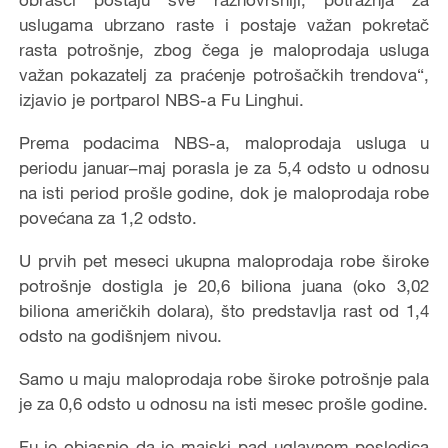
uslugama ubrzano raste i postaje važan pokretač
rasta potrošnje, zbog čega je maloprodaja usluga
važan pokazatelj za praćenje potrošačkih trendova“,
izjavio je portparol NBS-a Fu Linghui.
Prema podacima NBS-a, maloprodaja usluga u
periodu januar–maj porasla je za 5,4 odsto u odnosu
na isti period prošle godine, dok je maloprodaja robe
povećana za 1,2 odsto.
U prvih pet meseci ukupna maloprodaja robe široke
potrošnje dostigla je 20,6 biliona juana (oko 3,02
biliona američkih dolara), što predstavlja rast od 1,4
odsto na godišnjem nivou.
Samo u maju maloprodaja robe široke potrošnje pala
je za 0,6 odsto u odnosu na isti mesec prošle godine.
Fu je objasnio da je majski pad uglavnom posledica