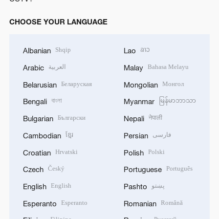
CHOOSE YOUR LANGUAGE
Shqip
ລາວ
Albanian
Lao
العربية
Bahasa Melayu
Arabic
Malay
Беларуская
Монгол
Belarusian
Mongolian
বাংলা
မြန်မာဘာသာ
Bengali
Myanmar
Български
नेपाली
Bulgarian
Nepali
ខ្មែរ
فارسی
Cambodian
Persian
Hrvatski
Polski
Croatian
Polish
Český
Português
Czech
Portuguese
English
پښتو
English
Pashto
Esperanto
Română
Esperanto
Romanian