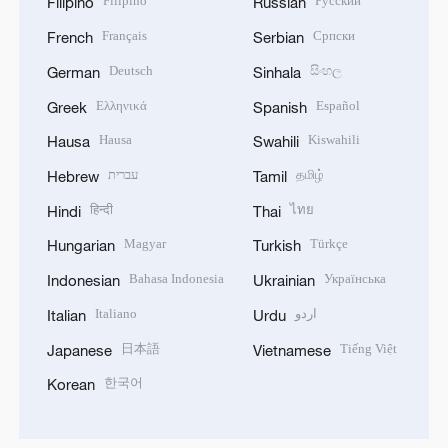
Filipino
Русский
Filipino
Russian
Français
Српски
French
Serbian
Deutsch
සිංහල
German
Sinhala
Ελληνικά
Español
Greek
Spanish
Hausa
Kiswahili
Hausa
Swahili
עברית
தமிழ்
Hebrew
Tamil
हिन्दी
ไทย
Hindi
Thai
Magyar
Türkçe
Hungarian
Turkish
Bahasa Indonesia
Українська
Indonesian
Ukrainian
Italiano
اردو
Italian
Urdu
日本語
Tiếng Việt
Japanese
Vietnamese
한국어
Korean