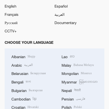
English
Español
Français
العربية
Русский
Documentary
CCTV+
CHOOSE YOUR LANGUAGE
Shqip
ລາວ
Albanian
Lao
العربية
Bahasa Melayu
Arabic
Malay
Беларуская
Монгол
Belarusian
Mongolian
বাংলা
မြန်မာဘာသာ
Bengali
Myanmar
Български
नेपाली
Bulgarian
Nepali
ខ្មែរ
فارسی
Cambodian
Persian
Hrvatski
Polski
Croatian
Polish