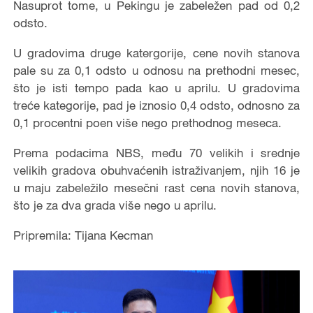
Nasuprot tome, u Pekingu je zabeležen pad od 0,2
odsto.
U gradovima druge katergorije, cene novih stanova
pale su za 0,1 odsto u odnosu na prethodni mesec,
što je isti tempo pada kao u aprilu. U gradovima
treće kategorije, pad je iznosio 0,4 odsto, odnosno za
0,1 procentni poen više nego prethodnog meseca.
Prema podacima NBS, među 70 velikih i srednje
velikih gradova obuhvaćenih istraživanjem, njih 16 je
u maju zabeležilo mesečni rast cena novih stanova,
što je za dva grada više nego u aprilu.
Pripremila: Tijana Kecman