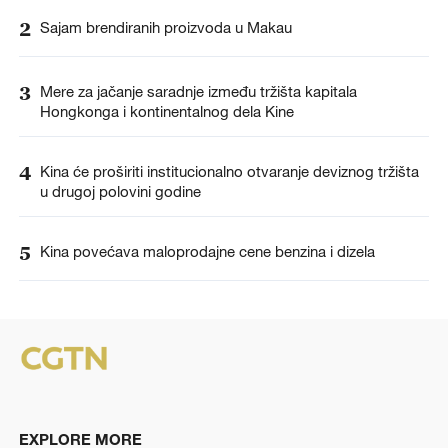
2
Sajam brendiranih proizvoda u Makau
3
Mere za jačanje saradnje između tržišta kapitala
Hongkonga i kontinentalnog dela Kine
4
Kina će proširiti institucionalno otvaranje deviznog tržišta
u drugoj polovini godine
5
Kina povećava maloprodajne cene benzina i dizela
EXPLORE MORE