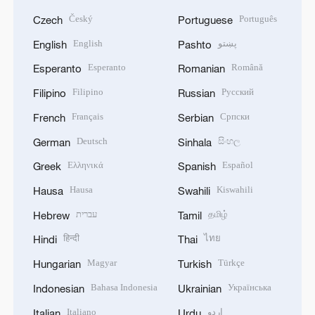
Český
Português
Czech
Portuguese
English
پښتو
English
Pashto
Esperanto
Română
Esperanto
Romanian
Filipino
Русский
Filipino
Russian
Français
Српски
French
Serbian
Deutsch
සිංහල
German
Sinhala
Ελληνικά
Español
Greek
Spanish
Hausa
Kiswahili
Hausa
Swahili
עברית
தமிழ்
Hebrew
Tamil
हिन्दी
ไทย
Hindi
Thai
Magyar
Türkçe
Hungarian
Turkish
Bahasa Indonesia
Українська
Indonesian
Ukrainian
Italiano
اردو
Italian
Urdu