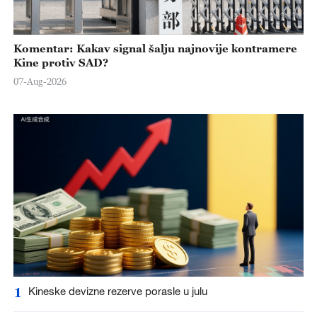
Komentar: Kakav signal šalju najnovije kontramere
Kine protiv SAD?
07-Aug-2026
1
Kineske devizne rezerve porasle u julu