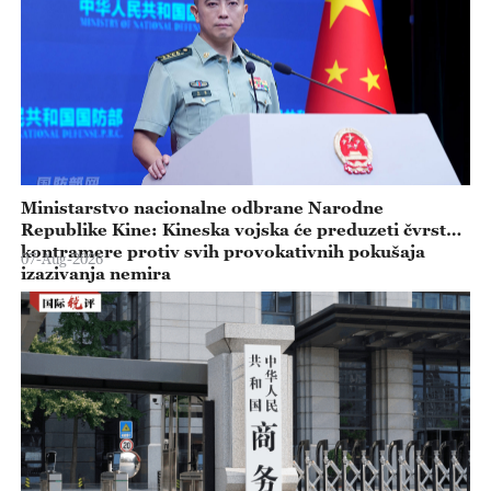
Ministarstvo nacionalne odbrane Narodne
Republike Kine: Kineska vojska će preduzeti čvrste
kontramere protiv svih provokativnih pokušaja
07-Aug-2026
izazivanja nemira