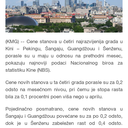
(KMG) -- Cene stanova u četiri najrazvijenija grada u
Kini – Pekingu, Šangaju, Guangdžouu i Šenženu,
porasle su u maju u odnosu na prethodni mesec,
pokazuju najnoviji podaci Nacionalnog biroa za
statistiku Kine (NBS).
Cene novih stanova u ta četiri grada porasle su za 0,2
odsto na mesečnom nivou, pri čemu je stopa rasta
bila za 0,1 procentni poen viša nego u aprilu.
Pojedinačno posmatrano, cene novih stanova u
Šangaju i Guangdžouu povećane su za po 0,2 odsto,
dok je u Šenženu zabeležen rast od 0,4 odsto.