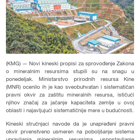
(KMG) — Novi kineski propisi za sprovođenje Zakona
o mineralnim resursima stupili su na snagu u
ponedeljak. Ministarstvo prirodnih resursa Kine
(MNR) ocenilo ih je kao sveobuhvatan i sistematičan
pravni okvir za zaštitu mineralnih resursa, ističući
njihov značaj za jačanje kapaciteta zemlje u ovoj
oblasti i najavljujući sistematičnije mere u budućnosti.
Kineski stručnjaci navode da je unapređeni pravni
okvir prvenstveno usmeren na poboljšanje sistema
upravljanja mineralnim resursima, uspostavljanje