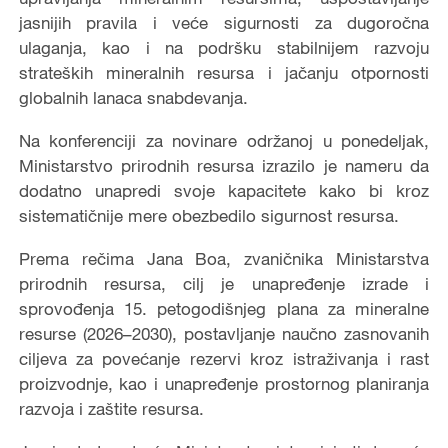
jasnijih pravila i veće sigurnosti za dugoročna
ulaganja, kao i na podršku stabilnijem razvoju
strateških mineralnih resursa i jačanju otpornosti
globalnih lanaca snabdevanja.
Na konferenciji za novinare održanoj u ponedeljak,
Ministarstvo prirodnih resursa izrazilo je nameru da
dodatno unapredi svoje kapacitete kako bi kroz
sistematičnije mere obezbedilo sigurnost resursa.
Prema rečima Jana Boa, zvaničnika Ministarstva
prirodnih resursa, cilj je unapređenje izrade i
sprovođenja 15. petogodišnjeg plana za mineralne
resurse (2026–2030), postavljanje naučno zasnovanih
ciljeva za povećanje rezervi kroz istraživanja i rast
proizvodnje, kao i unapređenje prostornog planiranja
razvoja i zaštite resursa.