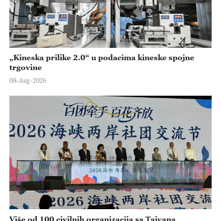
„Kineska prilike 2.0“ u podacima kineske spojne
trgovine
08-Aug-2026
Više od 100 civilnih organizacija sa Tajvana