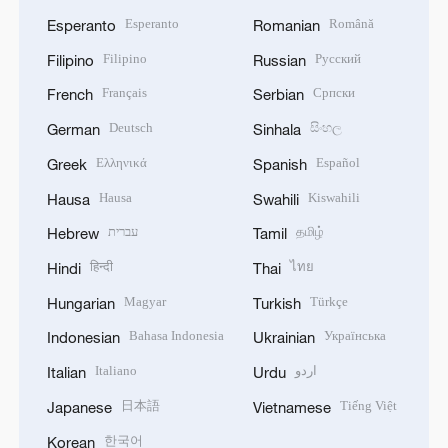
Esperanto
Română
Esperanto
Romanian
Filipino
Русский
Filipino
Russian
Français
Српски
French
Serbian
Deutsch
සිංහල
German
Sinhala
Ελληνικά
Español
Greek
Spanish
Hausa
Kiswahili
Hausa
Swahili
עברית
தமிழ்
Hebrew
Tamil
हिन्दी
ไทย
Hindi
Thai
Magyar
Türkçe
Hungarian
Turkish
Bahasa Indonesia
Українська
Indonesian
Ukrainian
Italiano
اردو
Italian
Urdu
日本語
Tiếng Việt
Japanese
Vietnamese
한국어
Korean