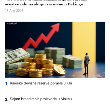
učestvovalo na skupu razmene u Pekingu
08-Aug-2026
1
Kineske devizne rezerve porasle u julu
2
Sajam brendiranih proizvoda u Makau