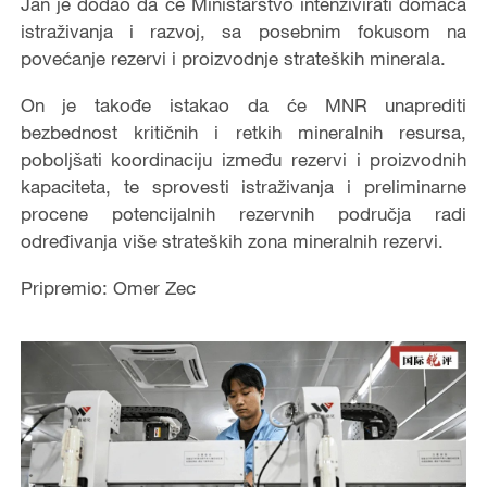
Jan je dodao da će Ministarstvo intenzivirati domaća
istraživanja i razvoj, sa posebnim fokusom na
povećanje rezervi i proizvodnje strateških minerala.
On je takođe istakao da će MNR unaprediti
bezbednost kritičnih i retkih mineralnih resursa,
poboljšati koordinaciju između rezervi i proizvodnih
kapaciteta, te sprovesti istraživanja i preliminarne
procene potencijalnih rezervnih područja radi
određivanja više strateških zona mineralnih rezervi.
Pripremio: Omer Zec