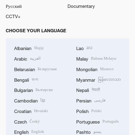
Русский
Documentary
CCTV+
CHOOSE YOUR LANGUAGE
Shqip
ລາວ
Albanian
Lao
العربية
Bahasa Melayu
Arabic
Malay
Беларуская
Монгол
Belarusian
Mongolian
বাংলা
မြန်မာဘာသာ
Bengali
Myanmar
Български
नेपाली
Bulgarian
Nepali
ខ្មែរ
فارسی
Cambodian
Persian
Hrvatski
Polski
Croatian
Polish
Český
Português
Czech
Portuguese
English
پښتو
English
Pashto