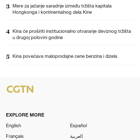
3
Mere za jačanje saradnje između tržišta kapitala
Hongkonga i kontinentalnog dela Kine
4
Kina će proširiti institucionalno otvaranje deviznog tržišta
u drugoj polovini godine
5
Kina povećava maloprodajne cene benzina i dizela
EXPLORE MORE
English
Español
Français
العربية