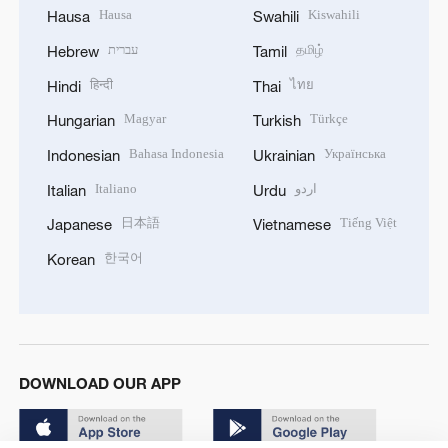
Hausa
Kiswahili
Hausa
Swahili
עברית
தமிழ்
Hebrew
Tamil
हिन्दी
ไทย
Hindi
Thai
Magyar
Türkçe
Hungarian
Turkish
Bahasa Indonesia
Українська
Indonesian
Ukrainian
Italiano
اردو
Italian
Urdu
日本語
Tiếng Việt
Japanese
Vietnamese
한국어
Korean
DOWNLOAD OUR APP