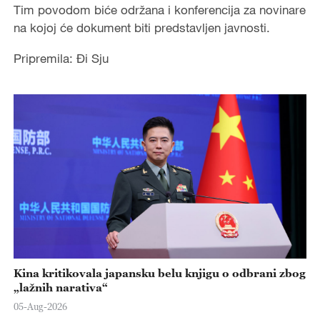
Tim povodom biće održana i konferencija za novinare
na kojoj će dokument biti predstavljen javnosti.
Pripremila: Đi Sju
Kina kritikovala japansku belu knjigu o odbrani zbog
„lažnih narativa“
05-Aug-2026