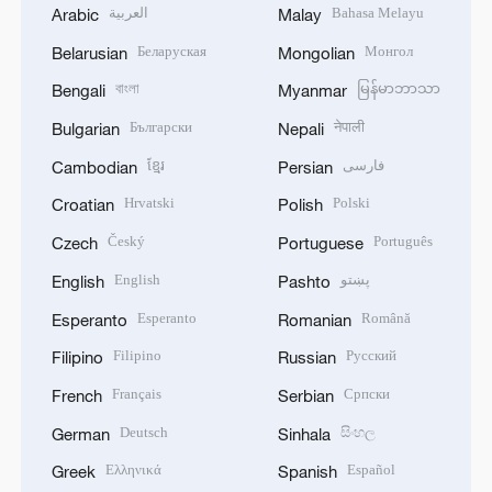
العربية
Bahasa Melayu
Arabic
Malay
Беларуская
Монгол
Belarusian
Mongolian
বাংলা
မြန်မာဘာသာ
Bengali
Myanmar
Български
नेपाली
Bulgarian
Nepali
ខ្មែរ
فارسی
Cambodian
Persian
Hrvatski
Polski
Croatian
Polish
Český
Português
Czech
Portuguese
English
پښتو
English
Pashto
Esperanto
Română
Esperanto
Romanian
Filipino
Русский
Filipino
Russian
Français
Српски
French
Serbian
Deutsch
සිංහල
German
Sinhala
Ελληνικά
Español
Greek
Spanish