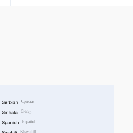
Serbian
Српски
Sinhala
සිංහල
Spanish
Español
Swahili
Kiswahili