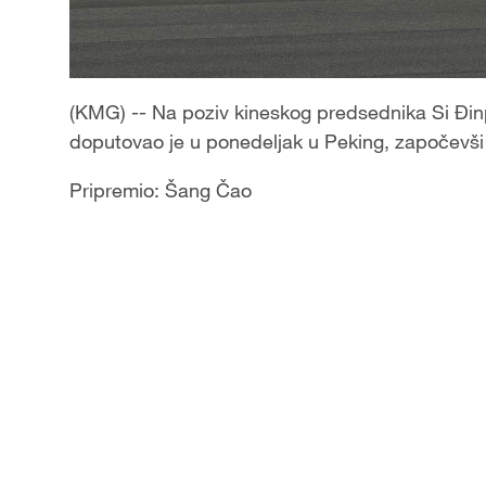
(KMG) -- Na poziv kineskog predsednika Si Đi
doputovao je u ponedeljak u Peking, započevši
Pripremio: Šang Čao