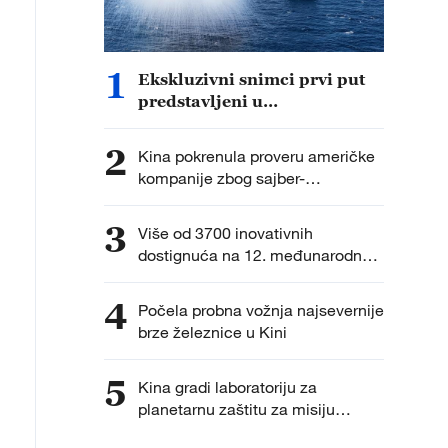
1
Ekskluzivni snimci prvi put
predstavljeni u
dokumentarcu „Put do
pobede“
2
Kina pokrenula proveru američke
kompanije zbog sajber-
bezbednosti
3
Više od 3700 inovativnih
dostignuća na 12. međunarodnoj
izložbi izuma
4
Počela probna vožnja najsevernije
brze železnice u Kini
5
Kina gradi laboratoriju za
planetarnu zaštitu za misiju
vraćanja uzoraka na Mars