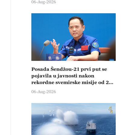
06-Aug-2026
Posada Šendžou-21 prvi put se
pojavila u javnosti nakon
rekordne svemirske misije od 210
dana
06-Aug-2026