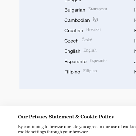
Bulgarian
Български
Cambodian
ខ្មែរ
Croatian
Hrvatski
Czech
Český
English
English
Esperanto
Esperanto
Filipino
Filipino
DOWNLOAD OUR APP
Our Privacy Statement & Cookie Policy
By continuing to browse our site you agree to our use of cooki
cookie settings through your browser.