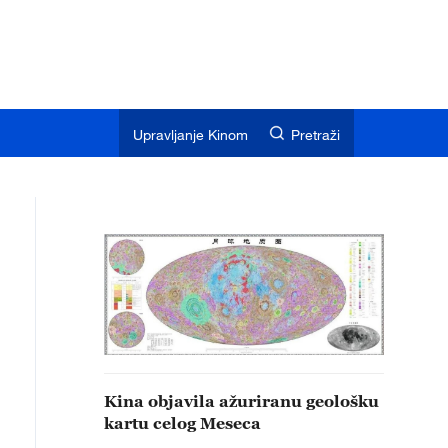
Upravljanje Kinom
Pretraži
Kina objavila ažuriranu geološku
kartu celog Meseca