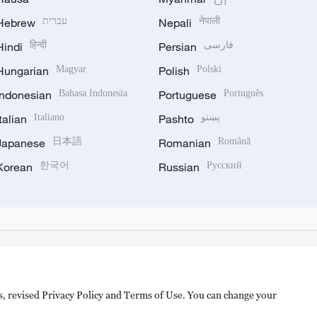
Hebrew
עברית
Nepali
नेपाली
Hindi
हिन्दी
Persian
فارسی
Hungarian
Magyar
Polish
Polski
Indonesian
Bahasa Indonesia
Portuguese
Português
Italian
Italiano
Pashto
پښتو
Japanese
日本語
Romanian
Română
Korean
한국어
Russian
Русский
es, revised Privacy Policy and Terms of Use. You can change your