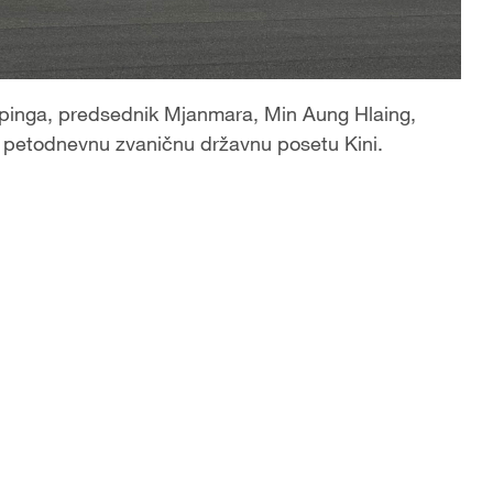
npinga, predsednik Mjanmara, Min Aung Hlaing,
 petodnevnu zvaničnu državnu posetu Kini.