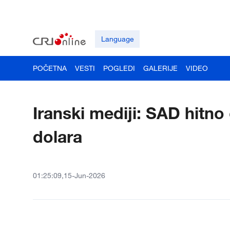
Language
POČETNA
VESTI
POGLEDI
GALERIJE
VIDEO
Iranski mediji: SAD hitno 
dolara
01:25:09,15-Jun-2026