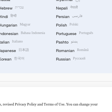
Hebrew
עברית
Nepali
नेपाली
Hindi
हिन्दी
Persian
فارسی
Hungarian
Magyar
Polish
Polski
Indonesian
Bahasa Indonesia
Portuguese
Português
Italian
Italiano
Pashto
پښتو
Japanese
日本語
Romanian
Română
Korean
한국어
Russian
Русский
es, revised Privacy Policy and Terms of Use. You can change your