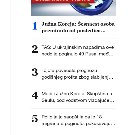
1
Južna Koreja: Šesnaest osoba
preminulo od posledica
velikih vrućina ovog leta.
2
TAS: U ukrajinskim napadima ove
nedelje poginulo 49 Rusa, među
njima četvoro dece.
3
Tojota povećala prognozu
godišnjeg profita zbog slabljenja
jena.
4
Mediji Južne Koreje: Skupština u
Seulu, pod vođstvom vladajuće
partije, razmatra Predlog zakona o
potpunom ukidanju ovlašćenja
5
Policija je saopštila da je 18
prokurora za sprovođenje
migranata poginulo, pokušavajući
dodatnih istraga.
da pređu iz Maroka do španske