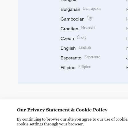
Bulgarian
Български
Cambodian
ខ្មែរ
Croatian
Hrvatski
Czech
Český
English
English
Esperanto
Esperanto
Filipino
Filipino
DOWNLOAD OUR APP
Our Privacy Statement & Cookie Policy
By continuing to browse our site you agree to our use of cooki
cookie settings through your browser.