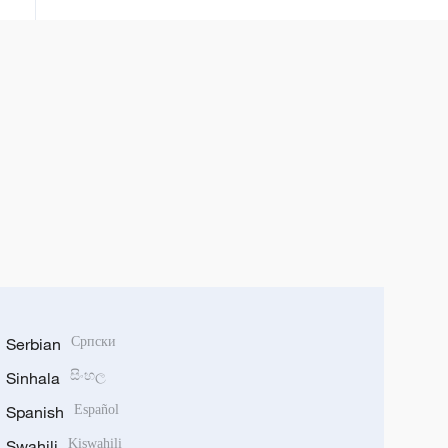
Seute.
Serbian
Српски
Sinhala
සිංහල
Spanish
Español
Swahili
Kiswahili