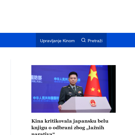
Upravljanje Kinom
Pretraži
Kina kritikovala japansku belu
knjigu o odbrani zbog „lažnih
narativa“