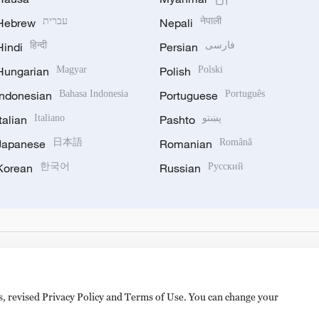
Hebrew
עברית
Nepali
नेपाली
Hindi
हिन्दी
Persian
فارسی
Hungarian
Magyar
Polish
Polski
Indonesian
Bahasa Indonesia
Portuguese
Português
Italian
Italiano
Pashto
پښتو
Japanese
日本語
Romanian
Română
Korean
한국어
Russian
Русский
es, revised Privacy Policy and Terms of Use. You can change your