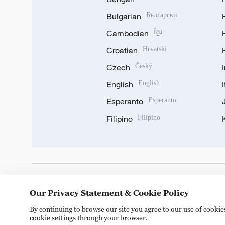
Bulgarian
Български
Cambodian
ខ្មែរ
Croatian
Hrvatski
Czech
Český
English
English
Esperanto
Esperanto
Filipino
Filipino
DOWNLOAD OUR APP
Our Privacy Statement & Cookie Policy
By continuing to browse our site you agree to our use of cooki
cookie settings through your browser.