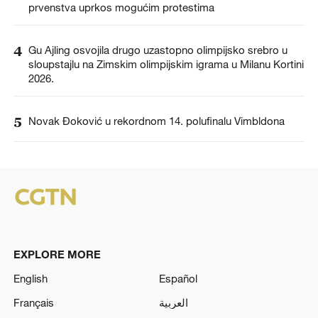
prvenstva uprkos mogućim protestima
4
Gu Ajling osvojila drugo uzastopno olimpijsko srebro u
sloupstajlu na Zimskim olimpijskim igrama u Milanu Kortini
2026.
5
Novak Đoković u rekordnom 14. polufinalu Vimbldona
EXPLORE MORE
English
Español
Français
العربية