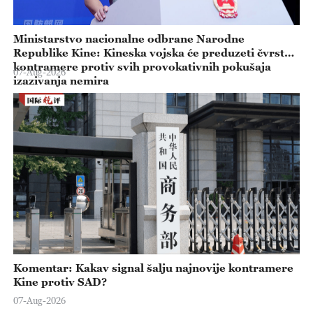
Ministarstvo nacionalne odbrane Narodne
Republike Kine: Kineska vojska će preduzeti čvrste
kontramere protiv svih provokativnih pokušaja
07-Aug-2026
izazivanja nemira
Komentar: Kakav signal šalju najnovije kontramere
Kine protiv SAD?
07-Aug-2026