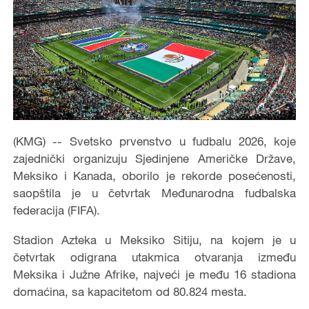
(KMG) -- Svetsko prvenstvo u fudbalu 2026, koje
zajednički organizuju Sjedinjene Američke Države,
Meksiko i Kanada, oborilo je rekorde posećenosti,
saopštila je u četvrtak Međunarodna fudbalska
federacija (FIFA).
Stadion Azteka u Meksiko Sitiju, na kojem je u
četvrtak odigrana utakmica otvaranja između
Meksika i Južne Afrike, najveći je među 16 stadiona
domaćina, sa kapacitetom od 80.824 mesta.