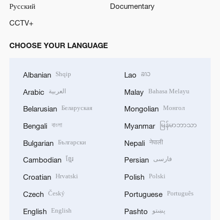
Русский
Documentary
CCTV+
CHOOSE YOUR LANGUAGE
Shqip
ລາວ
Albanian
Lao
العربية
Bahasa Melayu
Arabic
Malay
Беларуская
Монгол
Belarusian
Mongolian
বাংলা
မြန်မာဘာသာ
Bengali
Myanmar
Български
नेपाली
Bulgarian
Nepali
ខ្មែរ
فارسی
Cambodian
Persian
Hrvatski
Polski
Croatian
Polish
Český
Português
Czech
Portuguese
English
پښتو
English
Pashto