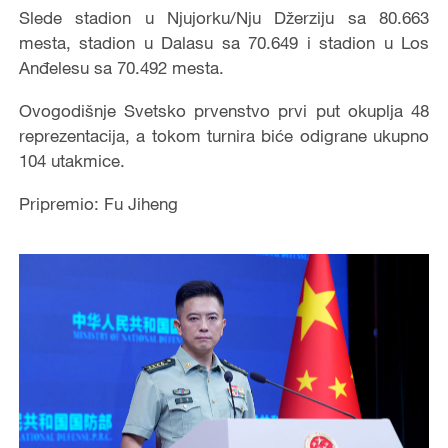
Slede stadion u Njujorku/Nju Džerziju sa 80.663
mesta, stadion u Dalasu sa 70.649 i stadion u Los
Anđelesu sa 70.492 mesta.
Ovogodišnje Svetsko prvenstvo prvi put okuplja 48
reprezentacija, a tokom turnira biće odigrane ukupno
104 utakmice.
Pripremio: Fu Jiheng