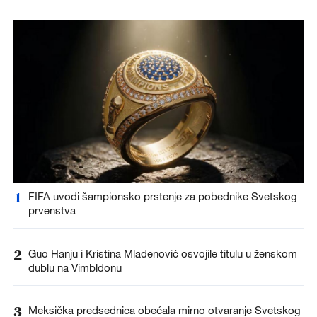
1
FIFA uvodi šampionsko prstenje za pobednike Svetskog
prvenstva
2
Guo Hanju i Kristina Mladenović osvojile titulu u ženskom
dublu na Vimbldonu
3
Meksička predsednica obećala mirno otvaranje Svetskog