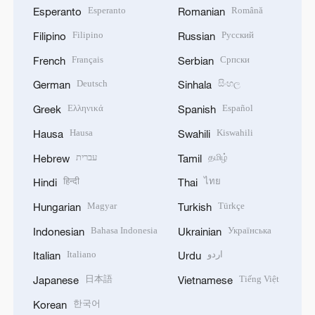
Esperanto
Română
Esperanto
Romanian
Filipino
Русский
Filipino
Russian
Français
Српски
French
Serbian
Deutsch
සිංහල
German
Sinhala
Ελληνικά
Español
Greek
Spanish
Hausa
Kiswahili
Hausa
Swahili
עברית
தமிழ்
Hebrew
Tamil
हिन्दी
ไทย
Hindi
Thai
Magyar
Türkçe
Hungarian
Turkish
Bahasa Indonesia
Українська
Indonesian
Ukrainian
Italiano
اردو
Italian
Urdu
日本語
Tiếng Việt
Japanese
Vietnamese
한국어
Korean