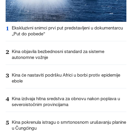
1
Ekskluzivni snimci prvi put predstavljeni u dokumentarcu
„Put do pobede“
2
Kina objavila bezbednosni standard za sisteme
autonomne vožnje
3
Kina će nastaviti podršku Africi u borbi protiv epidemije
ebole
4
Kina izdvaja hitna sredstva za obnovu nakon poplava u
severoistočnim provincijama
5
Kina pokrenula istragu o smrtonosnom urušavanju planine
u Čungćingu