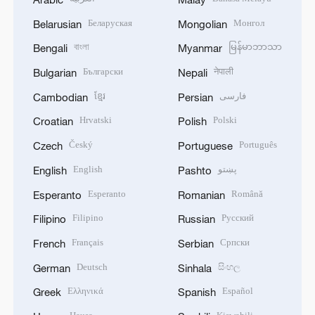
Беларуская
Монгол
Belarusian
Mongolian
বাংলা
မြန်မာဘာသာ
Bengali
Myanmar
Български
नेपाली
Bulgarian
Nepali
ខ្មែរ
فارسی
Cambodian
Persian
Hrvatski
Polski
Croatian
Polish
Český
Português
Czech
Portuguese
English
پښتو
English
Pashto
Esperanto
Română
Esperanto
Romanian
Filipino
Русский
Filipino
Russian
Français
Српски
French
Serbian
Deutsch
සිංහල
German
Sinhala
Ελληνικά
Español
Greek
Spanish