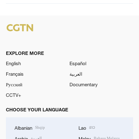
EXPLORE MORE
English
Español
Français
العربية
Русский
Documentary
CCTV+
CHOOSE YOUR LANGUAGE
Shqip
ລາວ
Albanian
Lao
العربية
Bahasa Melayu
Arabic
Malay