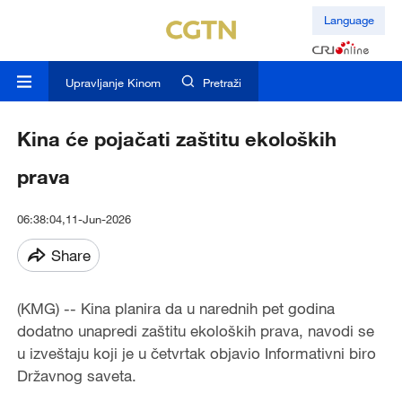
Language
Upravljanje Kinom
Pretraži
Kina će pojačati zaštitu ekoloških
prava
06:38:04,11-Jun-2026
Share
(KMG) -- Kina planira da u narednih pet godina
dodatno unapredi zaštitu ekoloških prava, navodi se
u izveštaju koji je u četvrtak objavio Informativni biro
Državnog saveta.