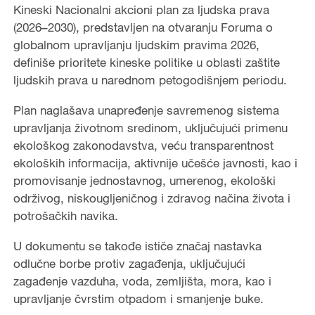
Kineski Nacionalni akcioni plan za ljudska prava
(2026–2030), predstavljen na otvaranju Foruma o
globalnom upravljanju ljudskim pravima 2026,
definiše prioritete kineske politike u oblasti zaštite
ljudskih prava u narednom petogodišnjem periodu.
Plan naglašava unapređenje savremenog sistema
upravljanja životnom sredinom, uključujući primenu
ekološkog zakonodavstva, veću transparentnost
ekoloških informacija, aktivnije učešće javnosti, kao i
promovisanje jednostavnog, umerenog, ekološki
održivog, niskougljeničnog i zdravog načina života i
potrošačkih navika.
U dokumentu se takođe ističe značaj nastavka
odlučne borbe protiv zagađenja, uključujući
zagađenje vazduha, voda, zemljišta, mora, kao i
upravljanje čvrstim otpadom i smanjenje buke.