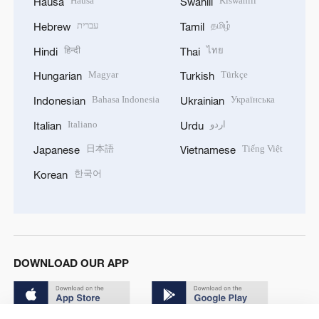
Hausa
Kiswahili
Hausa
Swahili
עברית
தமிழ்
Hebrew
Tamil
हिन्दी
ไทย
Hindi
Thai
Magyar
Türkçe
Hungarian
Turkish
Bahasa Indonesia
Українська
Indonesian
Ukrainian
Italiano
اردو
Italian
Urdu
日本語
Tiếng Việt
Japanese
Vietnamese
한국어
Korean
DOWNLOAD OUR APP