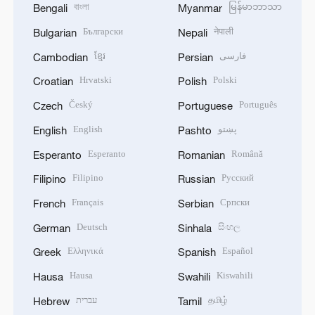
বাংলা
မြန်မာဘာသာ
Bengali
Myanmar
Български
नेपाली
Bulgarian
Nepali
ខ្មែរ
فارسی
Cambodian
Persian
Hrvatski
Polski
Croatian
Polish
Český
Português
Czech
Portuguese
English
پښتو
English
Pashto
Esperanto
Română
Esperanto
Romanian
Filipino
Русский
Filipino
Russian
Français
Српски
French
Serbian
Deutsch
සිංහල
German
Sinhala
Ελληνικά
Español
Greek
Spanish
Hausa
Kiswahili
Hausa
Swahili
עברית
தமிழ்
Hebrew
Tamil