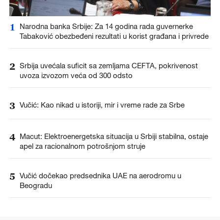
1
Narodna banka Srbije: Za 14 godina rada guvernerke
Tabaković obezbeđeni rezultati u korist građana i privrede
2
Srbija uvećala suficit sa zemljama CEFTA, pokrivenost
uvoza izvozom veća od 300 odsto
3
Vučić: Kao nikad u istoriji, mir i vreme rade za Srbe
4
Macut: Elektroenergetska situacija u Srbiji stabilna, ostaje
apel za racionalnom potrošnjom struje
5
Vučić dočekao predsednika UAE na aerodromu u
Beogradu