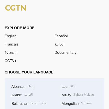
EXPLORE MORE
English
Español
Français
العربية
Русский
Documentary
CCTV+
CHOOSE YOUR LANGUAGE
Shqip
ລາວ
Albanian
Lao
العربية
Bahasa Melayu
Arabic
Malay
Беларуская
Монгол
Belarusian
Mongolian