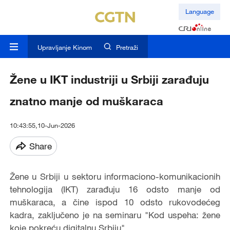
Language
Upravljanje Kinom
Pretraži
Žene u IKT industriji u Srbiji zarađuju
znatno manje od muškaraca
10:43:55,10-Jun-2026
Share
Žene u Srbiji u sektoru informaciono-komunikacionih
tehnologija (IKT) zarađuju 16 odsto manje od
muškaraca, a čine ispod 10 odsto rukovodećeg
kadra, zaključeno je na seminaru "Kod uspeha: žene
koje pokreću digitalnu Srbiju".