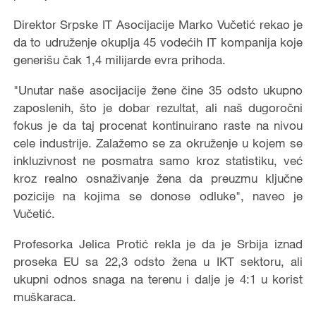
Direktor Srpske IT Asocijacije Marko Vučetić rekao je
da to udruženje okuplja 45 vodećih IT kompanija koje
generišu čak 1,4 milijarde evra prihoda.
"Unutar naše asocijacije žene čine 35 odsto ukupno
zaposlenih, što je dobar rezultat, ali naš dugoročni
fokus je da taj procenat kontinuirano raste na nivou
cele industrije. Zalažemo se za okruženje u kojem se
inkluzivnost ne posmatra samo kroz statistiku, već
kroz realno osnaživanje žena da preuzmu ključne
pozicije na kojima se donose odluke", naveo je
Vučetić.
Profesorka Jelica Protić rekla je da je Srbija iznad
proseka EU sa 22,3 odsto žena u IKT sektoru, ali
ukupni odnos snaga na terenu i dalje je 4:1 u korist
muškaraca.