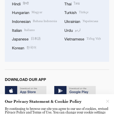
हिन्दी
ไทย
Hindi
Thai
Magyar
Türkçe
Hungarian
Turkish
Bahasa Indonesia
Українська
Indonesian
Ukrainian
Italiano
اردو
Italian
Urdu
日本語
Tiếng Việt
Japanese
Vietnamese
한국어
Korean
DOWNLOAD OUR APP
Our Privacy Statement & Cookie Policy
By continuing to browse our site you agree to our use of cookies, revised
Privacy Policy and Terms of Use. You can change your cookie settings