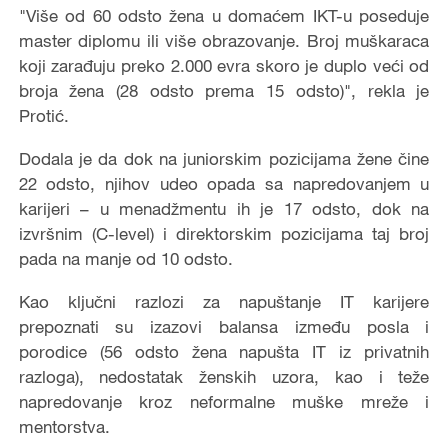
"Više od 60 odsto žena u domaćem IKT-u poseduje
master diplomu ili više obrazovanje. Broj muškaraca
koji zarađuju preko 2.000 evra skoro je duplo veći od
broja žena (28 odsto prema 15 odsto)", rekla je
Protić.
Dodala je da dok na juniorskim pozicijama žene čine
22 odsto, njihov udeo opada sa napredovanjem u
karijeri – u menadžmentu ih je 17 odsto, dok na
izvršnim (C-level) i direktorskim pozicijama taj broj
pada na manje od 10 odsto.
Kao ključni razlozi za napuštanje IT karijere
prepoznati su izazovi balansa između posla i
porodice (56 odsto žena napušta IT iz privatnih
razloga), nedostatak ženskih uzora, kao i teže
napredovanje kroz neformalne muške mreže i
mentorstva.