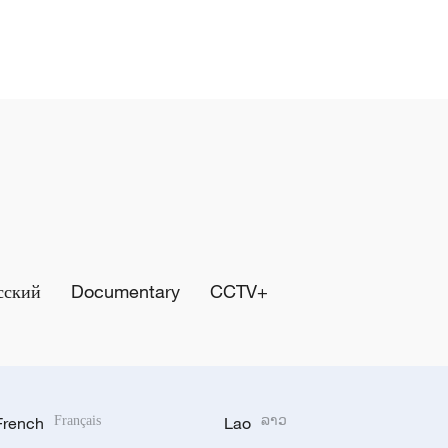
сский
Documentary
CCTV+
French
Français
Lao
ລາວ