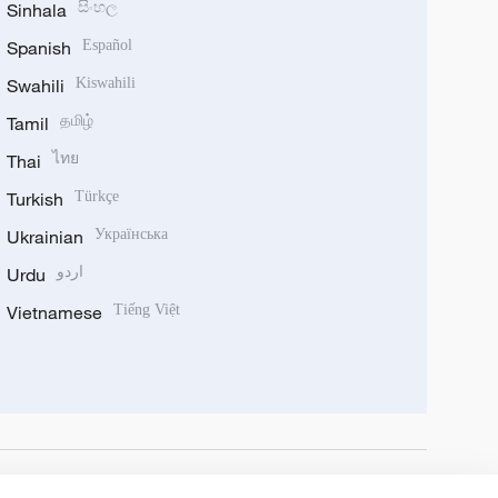
Sinhala
සිංහල
Spanish
Español
Swahili
Kiswahili
Tamil
தமிழ்
Thai
ไทย
Turkish
Türkçe
Ukrainian
Українська
Urdu
اردو
Vietnamese
Tiếng Việt