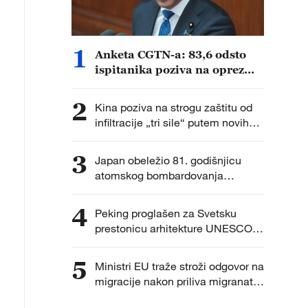
1
Anketa CGTN-a: 83,6 odsto
ispitanika poziva na oprez
zbog ubrzanog vojnog širenja
Japana
2
Kina poziva na strogu zaštitu od
infiltracije „tri sile“ putem novih
tehnologija
3
Japan obeležio 81. godišnjicu
atomskog bombardovanja
Hirošime uz debatu o nuklearnoj
politici
4
Peking proglašen za Svetsku
prestonicu arhitekture UNESCO-
UIA za 2029. godinu
5
Ministri EU traže stroži odgovor na
migracije nakon priliva migranata
u Seuti