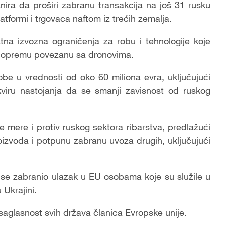
lanira da proširi zabranu transakcija na još 31 rusku
tformi i trgovaca naftom iz trećih zemalja.
tna izvozna ograničenja za robu i tehnologije koje
jući opremu povezanu sa dronovima.
obe u vrednosti od oko 60 miliona evra, uključujući
viru nastojanja da se smanji zavisnost od ruskog
 mere i protiv ruskog sektora ribarstva, predlažući
roizvoda i potpunu zabranu uvoza drugih, uključujući
i se zabranio ulazak u EU osobama koje su služile u
Ukrajini.
saglasnost svih država članica Evropske unije.