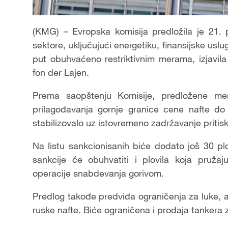
(KMG) – Evropska komisija predložila je 21. p
sektore, uključujući energetiku, finansijske usluge
put obuhvaćeno restriktivnim merama, izjavil
fon der Lajen.
Prema saopštenju Komisije, predložene me
prilagođavanja gornje granice cene nafte do
stabilizovalo uz istovremeno zadržavanje pritis
Na listu sankcionisanih biće dodato još 30 p
sankcije će obuhvatiti i plovila koja pružaj
operacije snabdevanja gorivom.
Predlog takođe predviđa ograničenja za luke, ae
ruske nafte. Biće ograničena i prodaja tankera 