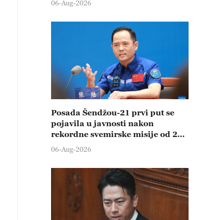
06-Aug-2026
Posada Šendžou-21 prvi put se
pojavila u javnosti nakon
rekordne svemirske misije od 210
dana
06-Aug-2026