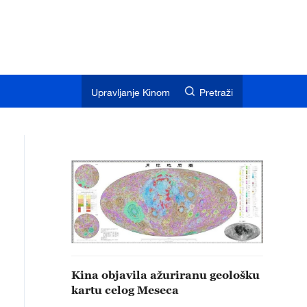
Upravljanje Kinom
Pretraži
Kina objavila ažuriranu geološku
kartu celog Meseca