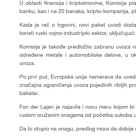
U oblasti finansija i kriptoimovine, Komisija p
banku, kao i na 20 banaka, kripto-kompanija, pla
Kada je reč o trgovini, novi paket uvodi doda
koristi ruski vojno-industrijski sektor, uključu
Komisija je takođe predložila zabranu uvoza r
određene metale i automobilske delove, u ok
uvoza.
Po prvi put, Evropska unija namerava da uvede
značajna ograničenja uvoza pojedinih ribljih p
bakalar.
Fon der Lajen je najavila i novu meru kojom b
ruskim oružanim snagama od početka sukoba u 
Da bi stupio na snagu, predlog mora da dobije 