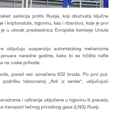
aket sankcija protiv Rusije, koji obuhvata ključne
 i kriptovalute, trgovinu, kao i ribarstvo, koje je prvi
a je u utorak predsednica Evropske komisije Ursula
re uključuju suspenziju automatskog mehanizma
 januara naredne godine, kako bi se tržište nafte
ka na ruske prihode.
lovila, pored već označena 632 broda. Po prvi put,
u podršku takozvanoj „floti iz senke“, uključujući
rodrome i rafinerije uključene u trgovinu ili preradu
za transport tečnog prirodnog gasa (LNG) Rusiji.