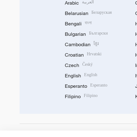
Arabic
العربية
Belarusian
Беларуская
Bengali
বাংলা
Bulgarian
Български
Cambodian
ខ្មែរ
Croatian
Hrvatski
Czech
Český
English
English
Esperanto
Esperanto
Filipino
Filipino