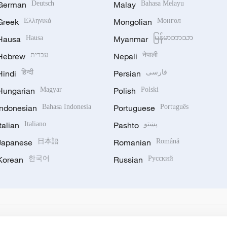
German
Deutsch
Malay
Bahasa Melayu
Greek
Ελληνικά
Mongolian
Монгол
Hausa
Hausa
Myanmar
မြန်မာဘာသာ
Hebrew
עברית
Nepali
नेपाली
Hindi
हिन्दी
Persian
فارسی
Hungarian
Magyar
Polish
Polski
Indonesian
Bahasa Indonesia
Portuguese
Português
Italian
Italiano
Pashto
پښتو
Japanese
日本語
Romanian
Română
Korean
한국어
Russian
Русский