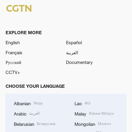
EXPLORE MORE
English
Español
Français
العربية
Русский
Documentary
CCTV+
CHOOSE YOUR LANGUAGE
Shqip
ລາວ
Albanian
Lao
العربية
Bahasa Melayu
Arabic
Malay
Беларуская
Монгол
Belarusian
Mongolian