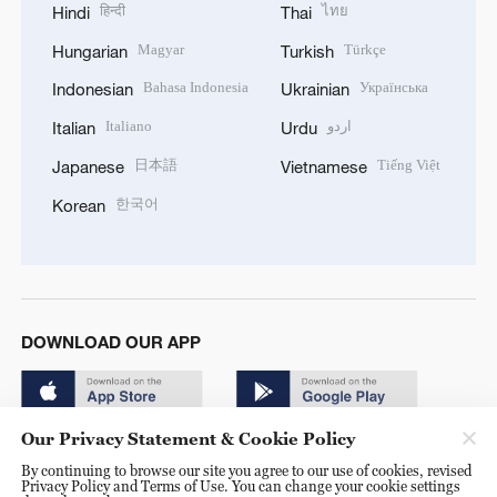
हिन्दी
ไทย
Hindi
Thai
Magyar
Türkçe
Hungarian
Turkish
Bahasa Indonesia
Українська
Indonesian
Ukrainian
Italiano
اردو
Italian
Urdu
日本語
Tiếng Việt
Japanese
Vietnamese
한국어
Korean
DOWNLOAD OUR APP
Our Privacy Statement & Cookie Policy
By continuing to browse our site you agree to our use of cookies, revised
Privacy Policy and Terms of Use. You can change your cookie settings