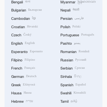
বাংলা
မြန်မာဘာသာ
Bengali
Myanmar
Български
नेपाली
Bulgarian
Nepali
ខ្មែរ
فارسی
Cambodian
Persian
Hrvatski
Polski
Croatian
Polish
Český
Português
Czech
Portuguese
English
پښتو
English
Pashto
Esperanto
Română
Esperanto
Romanian
Filipino
Русский
Filipino
Russian
Français
Српски
French
Serbian
Deutsch
සිංහල
German
Sinhala
Ελληνικά
Español
Greek
Spanish
Hausa
Kiswahili
Hausa
Swahili
עברית
தமிழ்
Hebrew
Tamil