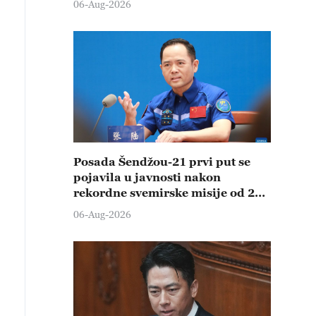
06-Aug-2026
Posada Šendžou-21 prvi put se
pojavila u javnosti nakon
rekordne svemirske misije od 210
dana
06-Aug-2026