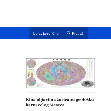
Upravljanje Kinom
Pretraži
Kina objavila ažuriranu geološku
kartu celog Meseca