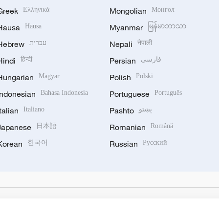
Greek
Ελληνικά
Mongolian
Монгол
Hausa
Hausa
Myanmar
မြန်မာဘာသာ
Hebrew
עברית
Nepali
नेपाली
Hindi
हिन्दी
Persian
فارسی
Hungarian
Magyar
Polish
Polski
Indonesian
Bahasa Indonesia
Portuguese
Português
Italian
Italiano
Pashto
پښتو
Japanese
日本語
Romanian
Română
Korean
한국어
Russian
Русский