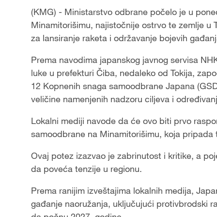
(KMG) - Ministarstvo odbrane počelo je u poned
Minamitorišimu, najistočnije ostrvo te zemlje u
za lansiranje raketa i održavanje bojevih gađanja
Prema navodima japanskog javnog servisa NHK, M
luke u prefekturi Čiba, nedaleko od Tokija, zap
12 Kopnenih snaga samoodbrane Japana (GSDF), k
veličine namenjenih nadzoru ciljeva i određivanj
Lokalni mediji navode da će ovo biti prvo rasp
samoodbrane na Minamitorišimu, koja pripada 
Ovaj potez izazvao je zabrinutost i kritike, a 
da poveća tenzije u regionu.
Prema ranijim izveštajima lokalnih medija, Japan
gađanje naoružanja, uključujući protivbrodski r
da počnu 2027. godine.