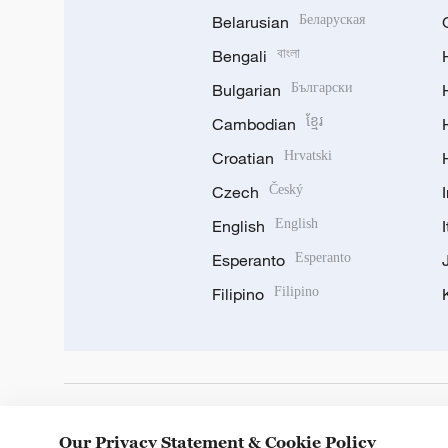
Belarusian
Беларуская
Bengali
বাংলা
Bulgarian
Български
Cambodian
ខ្មែរ
Croatian
Hrvatski
Czech
Český
English
English
Esperanto
Esperanto
Filipino
Filipino
DOWNLOAD OUR APP
Our Privacy Statement & Cookie Policy