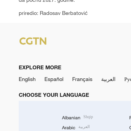
priredio: Radosav Berbatović
EXPLORE MORE
English
Español
Français
العربية
Ру
CHOOSE YOUR LANGUAGE
Albanian
Shqip
Arabic
العربية