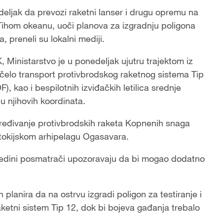
eljak da prevozi raketni lanser i drugu opremu na
 Tihom okeanu, uoči planova za izgradnju poligona
, preneli su lokalni mediji.
inistarstvo je u ponedeljak ujutru trajektom iz
očelo transport protivbrodskog raketnog sistema Tip
ao i bespilotnih izviđačkih letilica srednje
u njihovih koordinata.
oređivanje protivbrodskih raketa Kopnenih snaga
tokijskom arhipelagu Ogasavara.
pojedini posmatrači upozoravaju da bi mogao dodatno
 planira da na ostrvu izgradi poligon za testiranje i
aketni sistem Tip 12, dok bi bojeva gađanja trebalo