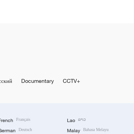
сский
Documentary
CCTV+
French
Français
Lao
ລາວ
German
Deutsch
Malay
Bahasa Melayu