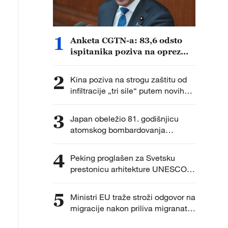
1
Anketa CGTN-a: 83,6 odsto
ispitanika poziva na oprez
zbog ubrzanog vojnog širenja
Japana
2
Kina poziva na strogu zaštitu od
infiltracije „tri sile“ putem novih
tehnologija
3
Japan obeležio 81. godišnjicu
atomskog bombardovanja
Hirošime uz debatu o nuklearnoj
politici
4
Peking proglašen za Svetsku
prestonicu arhitekture UNESCO-
UIA za 2029. godinu
5
Ministri EU traže stroži odgovor na
migracije nakon priliva migranata
u Seuti