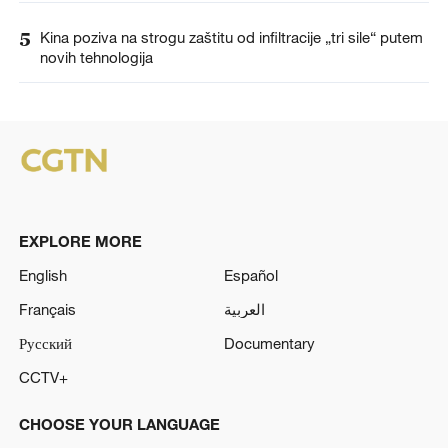
5
Kina poziva na strogu zaštitu od infiltracije „tri sile“ putem
novih tehnologija
EXPLORE MORE
English
Español
Français
العربية
Русский
Documentary
CCTV+
CHOOSE YOUR LANGUAGE