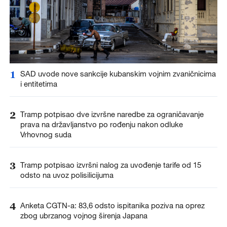
1
SAD uvode nove sankcije kubanskim vojnim zvaničnicima
i entitetima
2
Tramp potpisao dve izvršne naredbe za ograničavanje
prava na državljanstvo po rođenju nakon odluke
Vrhovnog suda
3
Tramp potpisao izvršni nalog za uvođenje tarife od 15
odsto na uvoz polisilicijuma
4
Anketa CGTN-a: 83,6 odsto ispitanika poziva na oprez
zbog ubrzanog vojnog širenja Japana