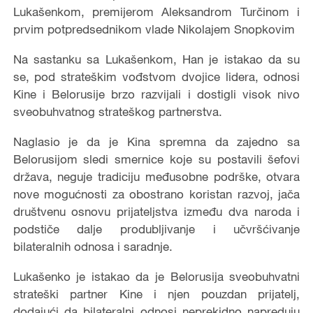
Lukašenkom, premijerom Aleksandrom Turčinom i
prvim potpredsednikom vlade Nikolajem Snopkovim
Na sastanku sa Lukašenkom, Han je istakao da su
se, pod strateškim vođstvom dvojice lidera, odnosi
Kine i Belorusije brzo razvijali i dostigli visok nivo
sveobuhvatnog strateškog partnerstva.
Naglasio je da je Kina spremna da zajedno sa
Belorusijom sledi smernice koje su postavili šefovi
država, neguje tradiciju međusobne podrške, otvara
nove mogućnosti za obostrano koristan razvoj, jača
društvenu osnovu prijateljstva između dva naroda i
podstiče dalje produbljivanje i učvršćivanje
bilateralnih odnosa i saradnje.
Lukašenko je istakao da je Belorusija sveobuhvatni
strateški partner Kine i njen pouzdan prijatelj,
dodajući da bilateralni odnosi neprekidno napreduju