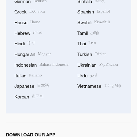
Deutsch
සිංහල
German
Sinhala
Ελληνικά
Español
Greek
Spanish
Hausa
Kiswahili
Hausa
Swahili
עברית
தமிழ்
Hebrew
Tamil
हिन्दी
ไทย
Hindi
Thai
Magyar
Türkçe
Hungarian
Turkish
Bahasa Indonesia
Українська
Indonesian
Ukrainian
Italiano
اردو
Italian
Urdu
日本語
Tiếng Việt
Japanese
Vietnamese
한국어
Korean
DOWNLOAD OUR APP