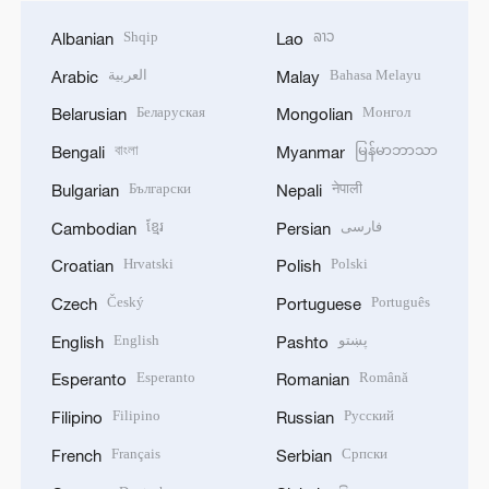
Shqip
ລາວ
Albanian
Lao
العربية
Bahasa Melayu
Arabic
Malay
Беларуская
Монгол
Belarusian
Mongolian
বাংলা
မြန်မာဘာသာ
Bengali
Myanmar
Български
नेपाली
Bulgarian
Nepali
ខ្មែរ
فارسی
Cambodian
Persian
Hrvatski
Polski
Croatian
Polish
Český
Português
Czech
Portuguese
English
پښتو
English
Pashto
Esperanto
Română
Esperanto
Romanian
Filipino
Русский
Filipino
Russian
Français
Српски
French
Serbian