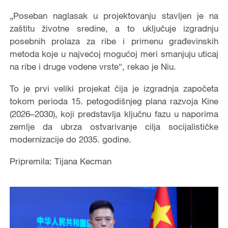
„Poseban naglasak u projektovanju stavljen je na
zaštitu životne sredine, a to uključuje izgradnju
posebnih prolaza za ribe i primenu građevinskih
metoda koje u najvećoj mogućoj meri smanjuju uticaj
na ribe i druge vodene vrste“, rekao je Niu.
To je prvi veliki projekat čija je izgradnja započeta
tokom perioda 15. petogodišnjeg plana razvoja Kine
(2026–2030), koji predstavlja ključnu fazu u naporima
zemlje da ubrza ostvarivanje cilja socijalističke
modernizacije do 2035. godine.
Pripremila: Tijana Kecman