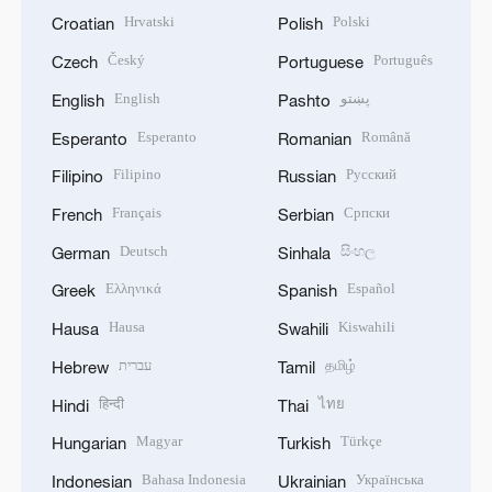
Hrvatski
Polski
Croatian
Polish
Český
Português
Czech
Portuguese
English
پښتو
English
Pashto
Esperanto
Română
Esperanto
Romanian
Filipino
Русский
Filipino
Russian
Français
Српски
French
Serbian
Deutsch
සිංහල
German
Sinhala
Ελληνικά
Español
Greek
Spanish
Hausa
Kiswahili
Hausa
Swahili
עברית
தமிழ்
Hebrew
Tamil
हिन्दी
ไทย
Hindi
Thai
Magyar
Türkçe
Hungarian
Turkish
Bahasa Indonesia
Українська
Indonesian
Ukrainian