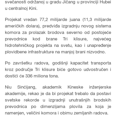
svečanosti održanoj u gradu Jičang u provinciji Hubei
u centralnoj Kini.
Projekat vredan 77,2 milijarde juana (11,3 milijarde
američkih dolara), predviđa izgradnju novog sistema
komora za prolazak brodova severno od postojeće
prevodnice kod brane Tri klisure, najvećeg
hidrotehničkog projekta na svetu, kao i unapređenje
plovidbene infrastrukture na manjoj brani nizvodno.
Po završetku radova, godišnji kapacitet transporta
kroz područje Tri klisure biće gotovo udvostručen i
dostići će 336 miliona tona.
Niu Sinćijang, akademik Kineske inženjerske
akademije, rekao je da bi projekat trebalo da postavi
svetske rekorde u izgradnji unutrašnjih brodskih
prevodnica po dimenzijama plovila za koja je
namenjen, veličini komora i obimu zemljanih radova.