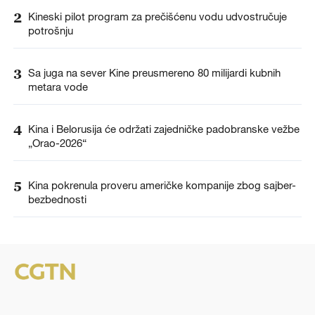
2
Kineski pilot program za prečišćenu vodu udvostručuje
potrošnju
3
Sa juga na sever Kine preusmereno 80 milijardi kubnih
metara vode
4
Kina i Belorusija će održati zajedničke padobranske vežbe
„Orao-2026“
5
Kina pokrenula proveru američke kompanije zbog sajber-
bezbednosti