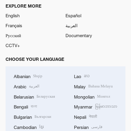
EXPLORE MORE
English
Español
Français
العربية
Русский
Documentary
CCTV+
CHOOSE YOUR LANGUAGE
Shqip
ລາວ
Albanian
Lao
العربية
Bahasa Melayu
Arabic
Malay
Беларуская
Монгол
Belarusian
Mongolian
বাংলা
မြန်မာဘာသာ
Bengali
Myanmar
Български
नेपाली
Bulgarian
Nepali
ខ្មែរ
فارسی
Cambodian
Persian