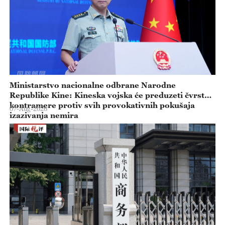
Ministarstvo nacionalne odbrane Narodne
Republike Kine: Kineska vojska će preduzeti čvrste
kontramere protiv svih provokativnih pokušaja
07-Aug-2026
izazivanja nemira