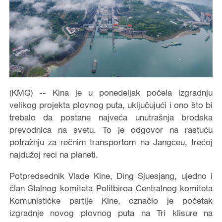
(KMG) -- Kina je u ponedeljak počela izgradnju
velikog projekta plovnog puta, uključujući i ono što bi
trebalo da postane najveća unutrašnja brodska
prevodnica na svetu. To je odgovor na rastuću
potražnju za rečnim transportom na Jangceu, trećoj
najdužoj reci na planeti.
Potpredsednik Vlade Kine, Ding Sjuesjang, ujedno i
član Stalnog komiteta Politbiroa Centralnog komiteta
Komunističke partije Kine, označio je početak
izgradnje novog plovnog puta na Tri klisure na