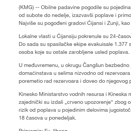
(KMG) -- Obilne padavine pogodile su pojedina
od subote do nedelje, izazvavši poplave i prim
Najviše su pogođeni gradovi Ćijansi i Zunji, ka
Lokalne vlasti u Ćijansiju pokrenule su 24-čas
Do sada su spasilačke ekipe evakuisale 1.377 s
osoba koje su ostale zarobljene usled poplava.
U međuvremenu, u okrugu Čangšun bezbedno je 
domaćinstava u selima nizvodno od rezervoara 
poremetio rad rezervoara i doveo do njegovog p
Kinesko Ministarstvo vodnih resursa i Kineska
zajednički su izdali „crveno upozorenje“ zbog o
rizik od poplava u pojedinim delovima jugoist
18 časova u ponedeljak.
Pripremio: Fu Jiheng