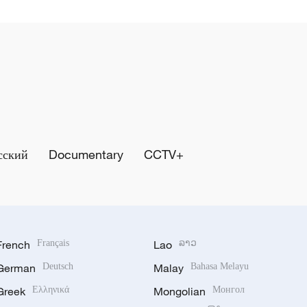
сский
Documentary
CCTV+
French
Français
Lao
ລາວ
German
Deutsch
Malay
Bahasa Melayu
Greek
Ελληνικά
Mongolian
Монгол