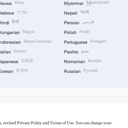
Hausa
Hausa
Myanmar
မြန်မာဘာသာ
Hebrew
עברית
Nepali
नेपाली
Hindi
हिन्दी
Persian
فارسی
Hungarian
Magyar
Polish
Polski
Indonesian
Bahasa Indonesia
Portuguese
Português
Italian
Italiano
Pashto
پښتو
Japanese
日本語
Romanian
Română
Korean
한국어
Russian
Русский
es, revised Privacy Policy and Terms of Use. You can change your