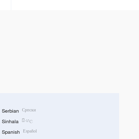
Serbian
Српски
Sinhala
සිංහල
Spanish
Español