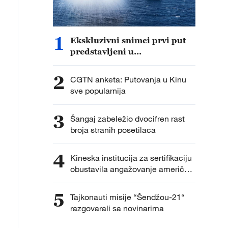
1
Ekskluzivni snimci prvi put
predstavljeni u
dokumentarcu „Put do
pobede“
2
CGTN anketa: Putovanja u Kinu
sve popularnija
3
Šangaj zabeležio dvocifren rast
broja stranih posetilaca
4
Kineska institucija za sertifikaciju
obustavila angažovanje američkih
agencija za sprovođenje
inspekcija fabrika
5
Tajkonauti misije “Šendžou-21“
razgovarali sa novinarima