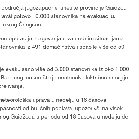
 područja jugozapadne kineske provincije Guidžou
oravši gotovo 10.000 stanovnika na evakuaciju.
o i okrug Čangšun.
ovne operacije reagovanja u vanrednim situacijama.
tanovnika iz 491 domaćinstva i spasile više od 50
evakuisano više od 3.000 stanovnika iz oko 1.000
Bancong, nakon što je nestanak električne energije
relivanja.
 meteorološka uprava u nedelju u 18 časova
pasnosti od bujičnih poplava, upozorivši na visok
očnog Guidžoua u periodu od 18 časova u nedelju do