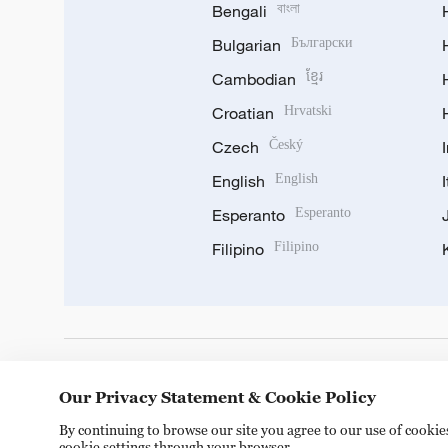
Bengali
বাংলা
Bulgarian
Български
Cambodian
ខ្មែរ
Croatian
Hrvatski
Czech
Český
English
English
Esperanto
Esperanto
Filipino
Filipino
DOWNLOAD OUR APP
Our Privacy Statement & Cookie Policy
By continuing to browse our site you agree to our use of cooki
cookie settings through your browser.