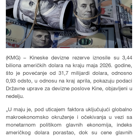
(KMG) – Kineske devizne rezerve iznosile su 3,44
biliona američkih dolara na kraju maja 2026. godine,
što je povećanje od 31,7 milijardi dolara, odnosno
0,93 odsto, u odnosu na kraj aprila, pokazuju podaci
Državne uprave za devizne poslove Kine, objavljeni u
nedelju.
„U maju je, pod uticajem faktora uključujući globalno
makroekonomsko okruženje i očekivanja u vezi sa
monetarnom politikom glavnih ekonomija, indeks
američkog dolara porastao, dok su cene glavnih