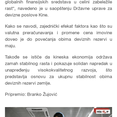
globalnih finansijskih sredstava u celini zabeležile
rast“, navedeno je u saopštenju Državne uprave za
devizne poslove Kine.
Kako se navodi, zajednički efekat faktora kao što su
valutna preračunavanja i promene cena imovine
doveo je do povećanja obima deviznih rezervi u
maju.
Takođe se ističe da kineska ekonomija održava
zamah stabilnog rasta i pokazuje solidan napredak u
unapređenju visokokvalitetnog razvoja, što
predstavlja osnovu za ukupnu stabilnost obima
deviznih rezervi zemlje.
Pripremio: Branko Žujović