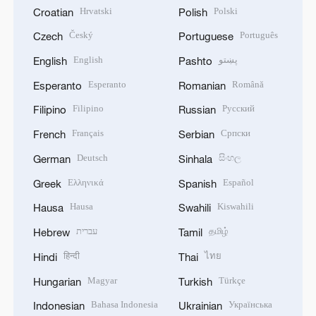
Hrvatski
Polski
Croatian
Polish
Český
Português
Czech
Portuguese
English
پښتو
English
Pashto
Esperanto
Română
Esperanto
Romanian
Filipino
Русский
Filipino
Russian
Français
Српски
French
Serbian
Deutsch
සිංහල
German
Sinhala
Ελληνικά
Español
Greek
Spanish
Hausa
Kiswahili
Hausa
Swahili
עברית
தமிழ்
Hebrew
Tamil
हिन्दी
ไทย
Hindi
Thai
Magyar
Türkçe
Hungarian
Turkish
Bahasa Indonesia
Українська
Indonesian
Ukrainian