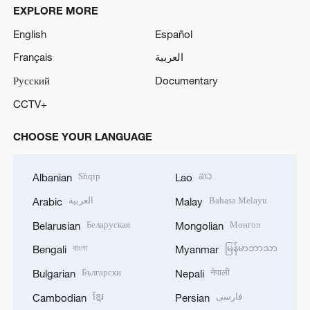
EXPLORE MORE
English
Español
Français
العربية
Русский
Documentary
CCTV+
CHOOSE YOUR LANGUAGE
Shqip
ລາວ
Albanian
Lao
العربية
Bahasa Melayu
Arabic
Malay
Беларуская
Монгол
Belarusian
Mongolian
বাংলা
မြန်မာဘာသာ
Bengali
Myanmar
Български
नेपाली
Bulgarian
Nepali
ខ្មែរ
فارسی
Cambodian
Persian