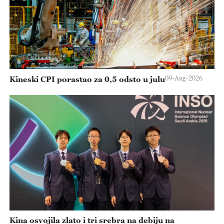
09-Aug-2026
Kineski CPI porastao za 0,5 odsto u julu
Kina osvojila zlato i tri srebra na debiju na