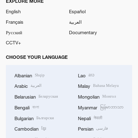
EXPLORE MORE
English
Español
Français
العربية
Русский
Documentary
CCTV+
CHOOSE YOUR LANGUAGE
Shqip
ລາວ
Albanian
Lao
العربية
Bahasa Melayu
Arabic
Malay
Беларуская
Монгол
Belarusian
Mongolian
বাংলা
မြန်မာဘာသာ
Bengali
Myanmar
Български
नेपाली
Bulgarian
Nepali
ខ្មែរ
فارسی
Cambodian
Persian