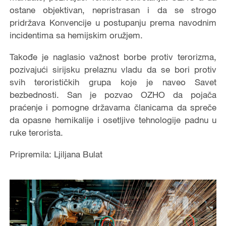
ostane objektivan, nepristrasan i da se strogo
pridržava Konvencije u postupanju prema navodnim
incidentima sa hemijskim oružjem.
Takođe je naglasio važnost borbe protiv terorizma,
pozivajući sirijsku prelaznu vladu da se bori protiv
svih terorističkih grupa koje je naveo Savet
bezbednosti. San je pozvao OZHO da pojača
praćenje i pomogne državama članicama da spreče
da opasne hemikalije i osetljive tehnologije padnu u
ruke terorista.
Pripremila: Ljiljana Bulat