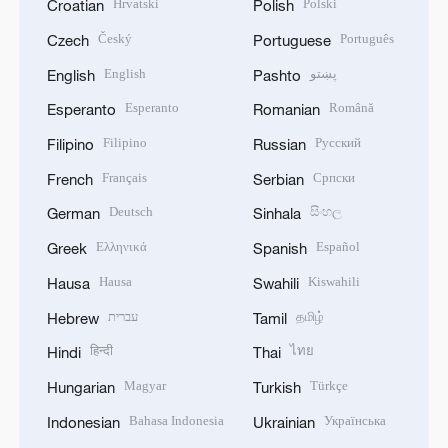
Hrvatski
Polski
Croatian
Polish
Český
Português
Czech
Portuguese
English
پښتو
English
Pashto
Esperanto
Română
Esperanto
Romanian
Filipino
Русский
Filipino
Russian
Français
Српски
French
Serbian
Deutsch
සිංහල
German
Sinhala
Ελληνικά
Español
Greek
Spanish
Hausa
Kiswahili
Hausa
Swahili
עברית
தமிழ்
Hebrew
Tamil
हिन्दी
ไทย
Hindi
Thai
Magyar
Türkçe
Hungarian
Turkish
Bahasa Indonesia
Українська
Indonesian
Ukrainian