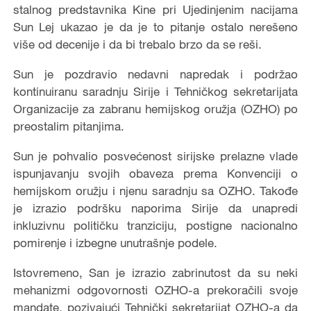
stalnog predstavnika Kine pri Ujedinjenim nacijama
Sun Lej ukazao je da je to pitanje ostalo nerešeno
više od decenije i da bi trebalo brzo da se reši.
Sun je pozdravio nedavni napredak i podržao
kontinuiranu saradnju Sirije i Tehničkog sekretarijata
Organizacije za zabranu hemijskog oružja (OZHO) po
preostalim pitanjima.
Sun je pohvalio posvećenost sirijske prelazne vlade
ispunjavanju svojih obaveza prema Konvenciji o
hemijskom oružju i njenu saradnju sa OZHO. Takođe
je izrazio podršku naporima Sirije da unapredi
inkluzivnu političku tranziciju, postigne nacionalno
pomirenje i izbegne unutrašnje podele.
Istovremeno, San je izrazio zabrinutost da su neki
mehanizmi odgovornosti OZHO-a prekoračili svoje
mandate, pozivajući Tehnički sekretarijat OZHO-a da