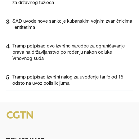
za državnog tužioca
3
SAD uvode nove sankcije kubanskim vojnim zvaničnicima
i entitetima
4
Tramp potpisao dve izvršne naredbe za ograničavanje
prava na državljanstvo po rođenju nakon odluke
Vrhovnog suda
5
Tramp potpisao izvršni nalog za uvođenje tarife od 15
odsto na uvoz polisilicijuma