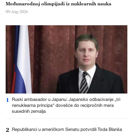
Međunarodnoj olimpijadi iz nuklearnih nauka
09-Aug-2026
1
Ruski ambasador u Japanu: Japansko odbacivanje „tri
nenuklearna principa“ dovešće do recipročnih mera
susednih zemalja
2
Republikanci u američkom Senatu potvrdili Toda Blanša