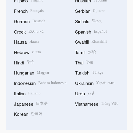
Filipino
Русский
Filipino
Russian
Français
Српски
French
Serbian
Deutsch
සිංහල
German
Sinhala
Ελληνικά
Español
Greek
Spanish
Hausa
Kiswahili
Hausa
Swahili
עברית
தமிழ்
Hebrew
Tamil
हिन्दी
ไทย
Hindi
Thai
Magyar
Türkçe
Hungarian
Turkish
Bahasa Indonesia
Українська
Indonesian
Ukrainian
Italiano
اردو
Italian
Urdu
日本語
Tiếng Việt
Japanese
Vietnamese
한국어
Korean