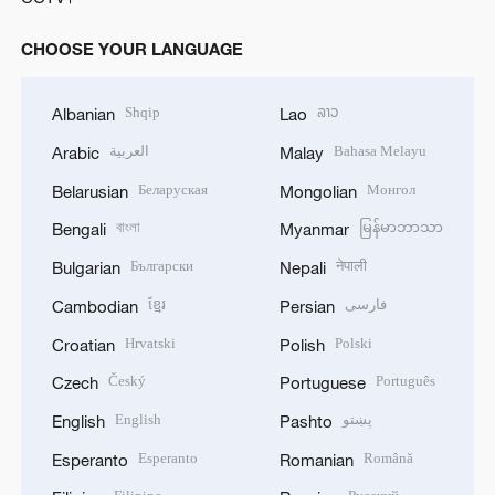
CHOOSE YOUR LANGUAGE
Shqip
ລາວ
Albanian
Lao
العربية
Bahasa Melayu
Arabic
Malay
Беларуская
Монгол
Belarusian
Mongolian
বাংলা
မြန်မာဘာသာ
Bengali
Myanmar
Български
नेपाली
Bulgarian
Nepali
ខ្មែរ
فارسی
Cambodian
Persian
Hrvatski
Polski
Croatian
Polish
Český
Português
Czech
Portuguese
English
پښتو
English
Pashto
Esperanto
Română
Esperanto
Romanian