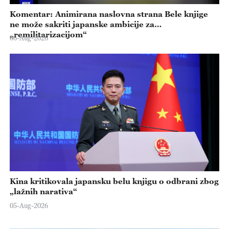
Komentar: Animirana naslovna strana Bele knjige
ne može sakriti japanske ambicije za
„remilitarizacijom“
06-Aug-2026
Kina kritikovala japansku belu knjigu o odbrani zbog
„lažnih narativa“
05-Aug-2026