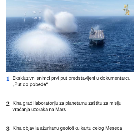
1
Ekskluzivni snimci prvi put predstavljeni u dokumentarcu
„Put do pobede“
2
Kina gradi laboratoriju za planetarnu zaštitu za misiju
vraćanja uzoraka na Mars
3
Kina objavila ažuriranu geološku kartu celog Meseca