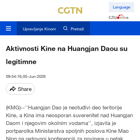
Language
Upravljanje Kinom
Pretraži
Aktivnosti Kine na Huangjan Daou su
legitimne
09:54:16,05-Jun-2026
Share
(KMG)--''Huangjan Dao je neotuđivi deo teritorije
Kine, a Kina ima neosporan suverenitet nad Huangjan
Daom i njegovim okolnim vodama'', izjavila je
portparolka Ministarstva spoljnih poslova Kine Mao
Ning na redovnoj konferenciji za novinare u petak.