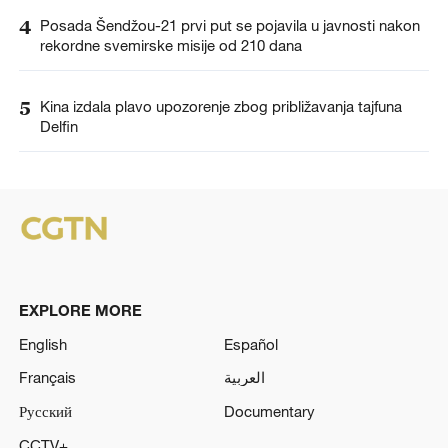
4
Posada Šendžou-21 prvi put se pojavila u javnosti nakon
rekordne svemirske misije od 210 dana
5
Kina izdala plavo upozorenje zbog približavanja tajfuna
Delfin
EXPLORE MORE
English
Español
Français
العربية
Русский
Documentary
CCTV+