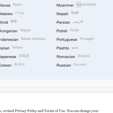
Hausa
Hausa
Myanmar
မြန်မာဘာသာ
Hebrew
עברית
Nepali
नेपाली
Hindi
हिन्दी
Persian
فارسی
Hungarian
Magyar
Polish
Polski
Indonesian
Bahasa Indonesia
Portuguese
Português
Italian
Italiano
Pashto
پښتو
Japanese
日本語
Romanian
Română
Korean
한국어
Russian
Русский
es, revised Privacy Policy and Terms of Use. You can change your