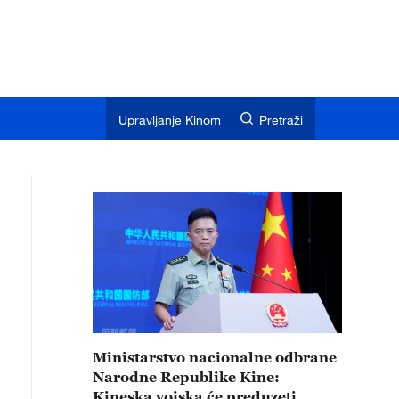
Upravljanje Kinom
Pretraži
Ministarstvo nacionalne odbrane
Narodne Republike Kine:
Kineska vojska će preduzeti