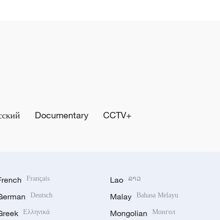
сский
Documentary
CCTV+
French
Français
Lao
ລາວ
German
Deutsch
Malay
Bahasa Melayu
Greek
Ελληνικά
Mongolian
Монгол