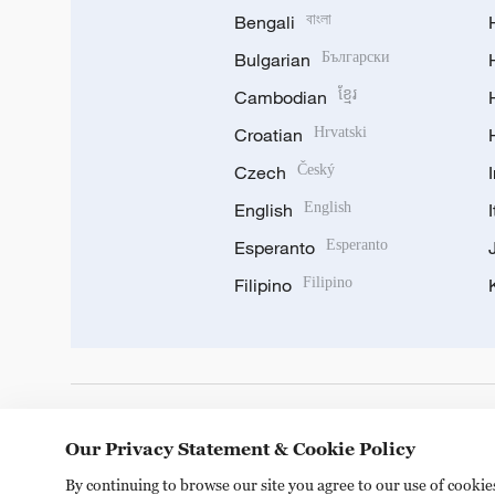
Bengali
বাংলা
Bulgarian
Български
Cambodian
ខ្មែរ
Croatian
Hrvatski
Czech
Český
English
English
Esperanto
Esperanto
Filipino
Filipino
DOWNLOAD OUR APP
Our Privacy Statement & Cookie Policy
By continuing to browse our site you agree to our use of cooki