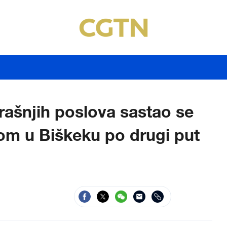
rašnjih poslova sastao se
om u Biškeku po drugi put