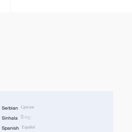
vraćeno je u Rusiju sa teritorije
Ukrajine, gde su se, prema
navodima ruskih vlasti, nalazili
protiv svoje volje nakon što su
ukrajinske oružane snage
privremeno zauzele delove
regiona.
Serbian
Српски
Sinhala
සිංහල
Spanish
Español