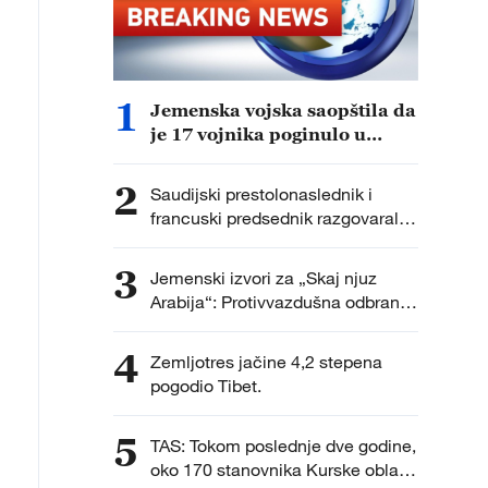
1
Jemenska vojska saopštila da
je 17 vojnika poginulo u
napadu Hutija.
2
Saudijski prestolonaslednik i
francuski predsednik razgovarali o
najnovijim regionalnim
dešavanjima i unapređenju
3
Jemenski izvori za „Skaj njuz
bezbednosti u regionu.
Arabija“: Protivvazdušna odbrana
pucala na bespilotne letelice
Hutija iznad grada Saiun u
4
Zemljotres jačine 4,2 stepena
provinciji Hadramaut.
pogodio Tibet.
5
TAS: Tokom poslednje dve godine,
oko 170 stanovnika Kurske oblasti