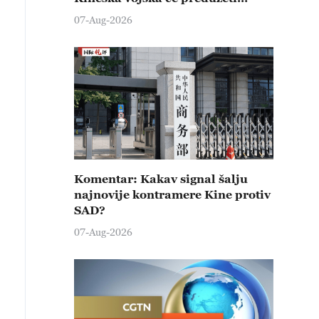
čvrste kontramere protiv svih
07-Aug-2026
provokativnih pokušaja
izazivanja nemira
Komentar: Kakav signal šalju
najnovije kontramere Kine protiv
SAD?
07-Aug-2026