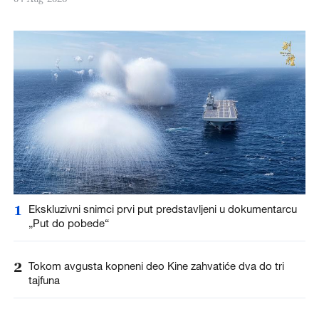
1
Ekskluzivni snimci prvi put predstavljeni u dokumentarcu
„Put do pobede“
2
Tokom avgusta kopneni deo Kine zahvatiće dva do tri
tajfuna