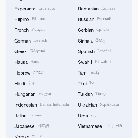
Esperanto
Română
Esperanto
Romanian
Filipino
Русский
Filipino
Russian
Français
Српски
French
Serbian
Deutsch
සිංහල
German
Sinhala
Ελληνικά
Español
Greek
Spanish
Hausa
Kiswahili
Hausa
Swahili
עברית
தமிழ்
Hebrew
Tamil
हिन्दी
ไทย
Hindi
Thai
Magyar
Türkçe
Hungarian
Turkish
Bahasa Indonesia
Українська
Indonesian
Ukrainian
Italiano
اردو
Italian
Urdu
日本語
Tiếng Việt
Japanese
Vietnamese
한국어
Korean