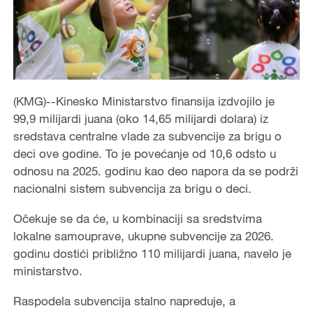
(KMG)--Kinesko Ministarstvo finansija izdvojilo je
99,9 milijardi juana (oko 14,65 milijardi dolara) iz
sredstava centralne vlade za subvencije za brigu o
deci ove godine. To je povećanje od 10,6 odsto u
odnosu na 2025. godinu kao deo napora da se podrži
nacionalni sistem subvencija za brigu o deci.
Očekuje se da će, u kombinaciji sa sredstvima
lokalne samouprave, ukupne subvencije za 2026.
godinu dostići približno 110 milijardi juana, navelo je
ministarstvo.
Raspodela subvencija stalno napreduje, a