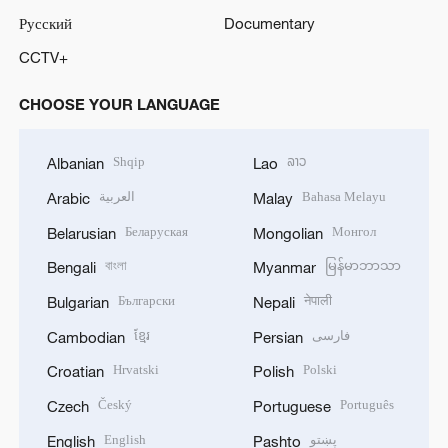
Русский
Documentary
CCTV+
CHOOSE YOUR LANGUAGE
Shqip
ລາວ
Albanian
Lao
العربية
Bahasa Melayu
Arabic
Malay
Беларуская
Монгол
Belarusian
Mongolian
বাংলা
မြန်မာဘာသာ
Bengali
Myanmar
Български
नेपाली
Bulgarian
Nepali
ខ្មែរ
فارسی
Cambodian
Persian
Hrvatski
Polski
Croatian
Polish
Český
Português
Czech
Portuguese
English
پښتو
English
Pashto