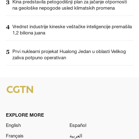
3
Kina predstavila petogodišnji plan za jačanje otpornosti
na geološke nepogode usled klimatskih promena
4
Vrednst industrije kineske veštačke inteligencije premašila
1,2 biliona juana
5
Prvi nuklearni projekat Hualong Jedan u oblasti Velikog
zaliva potpuno operativan
EXPLORE MORE
English
Español
Français
العربية