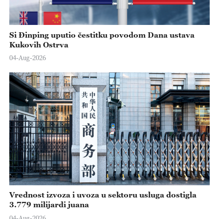
Si Đinping uputio čestitku povodom Dana ustava
Kukovih Ostrva
04-Aug-2026
Vrednost izvoza i uvoza u sektoru usluga dostigla
3.779 milijardi juana
04-Aug-2026