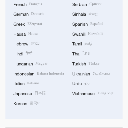
Français
Српски
French
Serbian
Deutsch
සිංහල
German
Sinhala
Ελληνικά
Español
Greek
Spanish
Hausa
Kiswahili
Hausa
Swahili
עברית
தமிழ்
Hebrew
Tamil
हिन्दी
ไทย
Hindi
Thai
Magyar
Türkçe
Hungarian
Turkish
Bahasa Indonesia
Українська
Indonesian
Ukrainian
Italiano
اردو
Italian
Urdu
日本語
Tiếng Việt
Japanese
Vietnamese
한국어
Korean