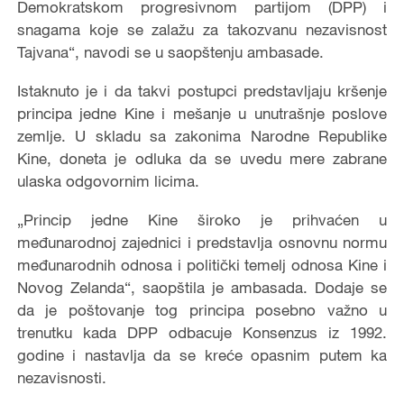
Demokratskom progresivnom partijom (DPP) i
snagama koje se zalažu za takozvanu nezavisnost
Tajvana“, navodi se u saopštenju ambasade.
Istaknuto je i da takvi postupci predstavljaju kršenje
principa jedne Kine i mešanje u unutrašnje poslove
zemlje. U skladu sa zakonima Narodne Republike
Kine, doneta je odluka da se uvedu mere zabrane
ulaska odgovornim licima.
„Princip jedne Kine široko je prihvaćen u
međunarodnoj zajednici i predstavlja osnovnu normu
međunarodnih odnosa i politički temelj odnosa Kine i
Novog Zelanda“, saopštila je ambasada. Dodaje se
da je poštovanje tog principa posebno važno u
trenutku kada DPP odbacuje Konsenzus iz 1992.
godine i nastavlja da se kreće opasnim putem ka
nezavisnosti.