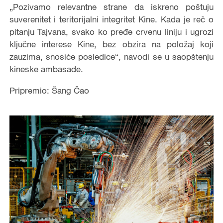
„Pozivamo relevantne strane da iskreno poštuju
suverenitet i teritorijalni integritet Kine. Kada je reč o
pitanju Tajvana, svako ko pređe crvenu liniju i ugrozi
ključne interese Kine, bez obzira na položaj koji
zauzima, snosiće posledice“, navodi se u saopštenju
kineske ambasade.
Pripremio: Šang Čao