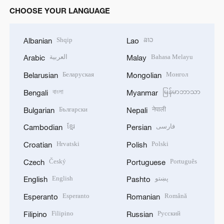
CHOOSE YOUR LANGUAGE
Shqip
ລາວ
Albanian
Lao
العربية
Bahasa Melayu
Arabic
Malay
Беларуская
Монгол
Belarusian
Mongolian
বাংলা
မြန်မာဘာသာ
Bengali
Myanmar
Български
नेपाली
Bulgarian
Nepali
ខ្មែរ
فارسی
Cambodian
Persian
Hrvatski
Polski
Croatian
Polish
Český
Português
Czech
Portuguese
English
پښتو
English
Pashto
Esperanto
Română
Esperanto
Romanian
Filipino
Русский
Filipino
Russian