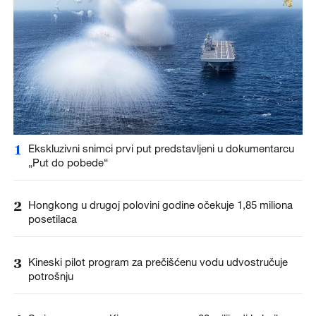
1
Ekskluzivni snimci prvi put predstavljeni u dokumentarcu
„Put do pobede“
2
Hongkong u drugoj polovini godine očekuje 1,85 miliona
posetilaca
3
Kineski pilot program za prečišćenu vodu udvostručuje
potrošnju