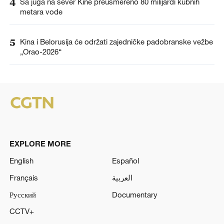
4
Sa juga na sever Kine preusmereno 80 milijardi kubnih
metara vode
5
Kina i Belorusija će održati zajedničke padobranske vežbe
„Orao-2026“
EXPLORE MORE
English
Español
Français
العربية
Русский
Documentary
CCTV+