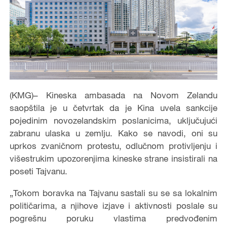
(KMG)– Kineska ambasada na Novom Zelandu
saopštila je u četvrtak da je Kina uvela sankcije
pojedinim novozelandskim poslanicima, uključujući
zabranu ulaska u zemlju. Kako se navodi, oni su
uprkos zvaničnom protestu, odlučnom protivljenju i
višestrukim upozorenjima kineske strane insistirali na
poseti Tajvanu.
„Tokom boravka na Tajvanu sastali su se sa lokalnim
političarima, a njihove izjave i aktivnosti poslale su
pogrešnu poruku vlastima predvođenim