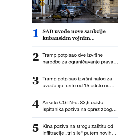
1
SAD uvode nove sankcije
kubanskim vojnim
zvaničnicima i entitetima
2
Tramp potpisao dve izvršne
naredbe za ograničavanje prava
na državljanstvo po rođenju nakon
odluke Vrhovnog suda
3
Tramp potpisao izvršni nalog za
uvođenje tarife od 15 odsto na
uvoz polisilicijuma
4
Anketa CGTN-a: 83,6 odsto
ispitanika poziva na oprez zbog
ubrzanog vojnog širenja Japana
5
Kina poziva na strogu zaštitu od
infiltracije „tri sile“ putem novih