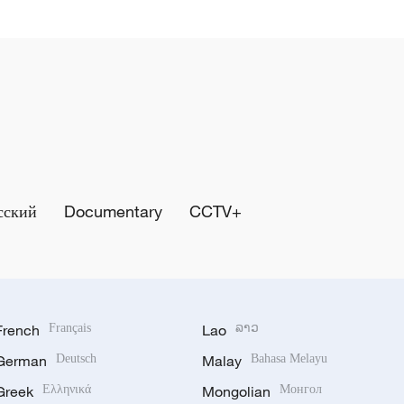
сский
Documentary
CCTV+
French
Français
Lao
ລາວ
German
Deutsch
Malay
Bahasa Melayu
Greek
Ελληνικά
Mongolian
Монгол