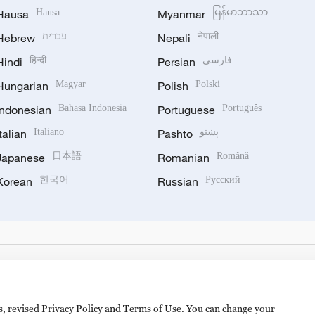
Hausa
Hausa
Myanmar
မြန်မာဘာသာ
Hebrew
עברית
Nepali
नेपाली
Hindi
हिन्दी
Persian
فارسی
Hungarian
Magyar
Polish
Polski
Indonesian
Bahasa Indonesia
Portuguese
Português
Italian
Italiano
Pashto
پښتو
Japanese
日本語
Romanian
Română
Korean
한국어
Russian
Русский
es, revised Privacy Policy and Terms of Use. You can change your