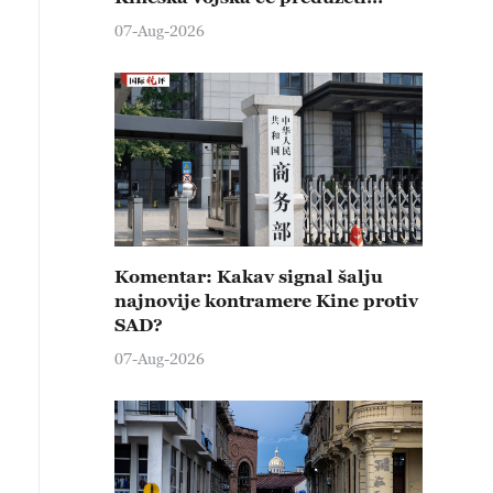
čvrste kontramere protiv svih
07-Aug-2026
provokativnih pokušaja
izazivanja nemira
Komentar: Kakav signal šalju
najnovije kontramere Kine protiv
SAD?
07-Aug-2026