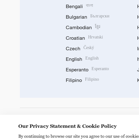
Bengali
বাংলা
Bulgarian
Български
Cambodian
ខ្មែរ
Croatian
Hrvatski
Czech
Český
English
English
Esperanto
Esperanto
Filipino
Filipino
DOWNLOAD OUR APP
Our Privacy Statement & Cookie Policy
By continuing to browse our site you agree to our use of cooki