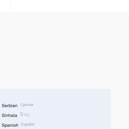
tehnologija
Serbian
Српски
Sinhala
සිංහල
Spanish
Español