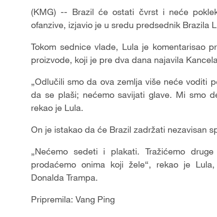
(KMG) -- Brazil će ostati čvrst i neće pokle
ofanzive, izjavio je u sredu predsednik Brazila L
Tokom sednice vlade, Lula je komentarisao p
proizvode, koji je pre dva dana najavila Kancel
„Odlučili smo da ova zemlja više neće voditi po
da se plaši; nećemo savijati glave. Mi smo 
rekao je Lula.
On je istakao da će Brazil zadržati nezavisan spol
„Nećemo sedeti i plakati. Tražićemo druge
prodaćemo onima koji žele“, rekao je Lula,
Donalda Trampa.
Pripremila: Vang Ping