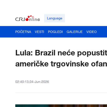
Language
POČETNA
VESTI
POGLEDI
GALERIJE
VIDEO
Lula: Brazil neće popusti
američke trgovinske ofan
02:40:13,04-Jun-2026