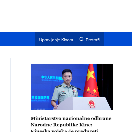
Upravljanje Kinom
Pretraži
Ministarstvo nacionalne odbrane
Narodne Republike Kine:
Kineska vojska će preduzeti