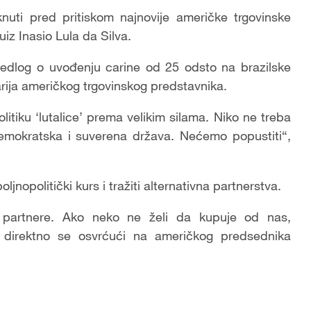
knuti pred pritiskom najnovije američke trgovinske
uiz Inasio Lula da Silva.
redlog o uvođenju carine od 25 odsto na brazilske
arija američkog trgovinskog predstavnika.
litiku ‘lutalice’ prema velikim silama. Niko ne treba
demokratska i suverena država. Nećemo popustiti“,
jnopolitički kurs i tražiti alternativna partnerstva.
 partnere. Ako neko ne želi da kupuje od nas,
 direktno se osvrćući na američkog predsednika