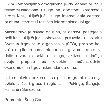
Ovim kompanijama omogućeno je da legalno pružaju
telekomunikacione usluge sa dodatom vrednošću
širom Kine, uključujući usluge internet data centara,
pristupa internetu i različite informacione usluge.
Ministarstvo je navelo da Kina, na osnovu postojećih
politika, uključujući obaveze preuzete u okviru
Svetske trgovinske organizacije (STO), propise koji
važe u pilot-zonama slobodne trgovine i mere za
dalje otvaranje sektora usluga, aktivno usklađuje
svoje propise sa visokim međunarodnim
ekonomskim i trgovinskim standardima.
U tom okviru pokrenuti su pilot-programi otvaranja
tržišta u četiri grada i regiona — Pekingu, Šangaju,
Hainanu i Šendženu.
Pripremio: Šang Čao