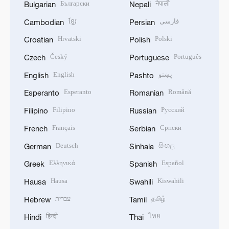
Български
नेपाली
Bulgarian
Nepali
ខ្មែរ
فارسی
Cambodian
Persian
Hrvatski
Polski
Croatian
Polish
Český
Português
Czech
Portuguese
English
پښتو
English
Pashto
Esperanto
Română
Esperanto
Romanian
Filipino
Русский
Filipino
Russian
Français
Српски
French
Serbian
Deutsch
සිංහල
German
Sinhala
Ελληνικά
Español
Greek
Spanish
Hausa
Kiswahili
Hausa
Swahili
עברית
தமிழ்
Hebrew
Tamil
हिन्दी
ไทย
Hindi
Thai