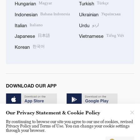
Magyar
Türkçe
Hungarian
Turkish
Bahasa Indonesia
Українська
Indonesian
Ukrainian
Italiano
اردو
Italian
Urdu
日本語
Tiếng Việt
Japanese
Vietnamese
한국어
Korean
DOWNLOAD OUR APP
Our Privacy Statement & Cookie Policy
By continuing to browse our site you agree to our use of cookies, revised
Privacy Policy and Terms of Use. You can change your cookie settings
through your browser.
© China Radio International.CRI. All Rights Reserved. 16A
Shijingshan Road, Beijing, China. 100040