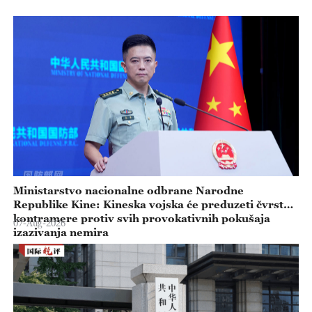
Ministarstvo nacionalne odbrane Narodne
Republike Kine: Kineska vojska će preduzeti čvrste
kontramere protiv svih provokativnih pokušaja
07-Aug-2026
izazivanja nemira