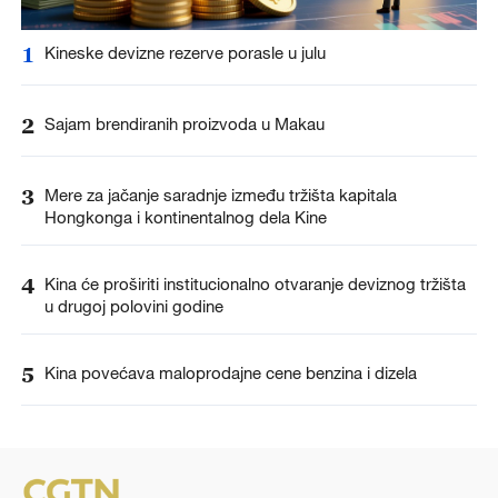
1
Kineske devizne rezerve porasle u julu
2
Sajam brendiranih proizvoda u Makau
3
Mere za jačanje saradnje između tržišta kapitala
Hongkonga i kontinentalnog dela Kine
4
Kina će proširiti institucionalno otvaranje deviznog tržišta
u drugoj polovini godine
5
Kina povećava maloprodajne cene benzina i dizela