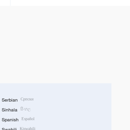
Serbian
Српски
Sinhala
සිංහල
Spanish
Español
Swahili
Kiswahili