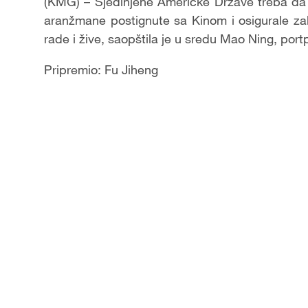
(KMG) – Sjedinjene Američke Države treba da
aranžmane postignute sa Kinom i osigurale zak
rade i žive, saopštila je u sredu Mao Ning, port
Pripremio: Fu Jiheng