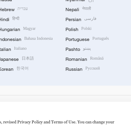
Hebrew
עברית
Nepali
नेपाली
Hindi
हिन्दी
Persian
فارسی
Hungarian
Magyar
Polish
Polski
Indonesian
Bahasa Indonesia
Portuguese
Português
Italian
Italiano
Pashto
پښتو
Japanese
日本語
Romanian
Română
Korean
한국어
Russian
Русский
es, revised Privacy Policy and Terms of Use. You can change your