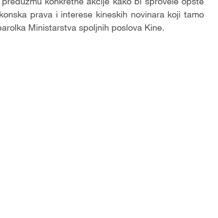
 preduzmu konkretne akcije kako bi sprovele opšte
onska prava i interese kineskih novinara koji tamo
parolka Ministarstva spoljnih poslova Kine.