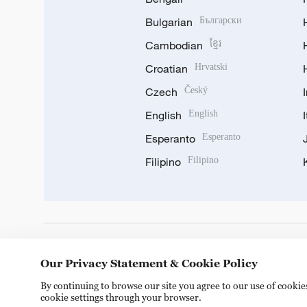
Bulgarian
Български
Cambodian
ខ្មែរ
Croatian
Hrvatski
Czech
Český
English
English
Esperanto
Esperanto
Filipino
Filipino
DOWNLOAD OUR APP
Our Privacy Statement & Cookie Policy
By continuing to browse our site you agree to our use of cooki
cookie settings through your browser.