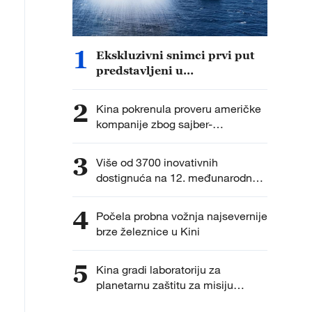
1
Ekskluzivni snimci prvi put
predstavljeni u
dokumentarcu „Put do
pobede“
2
Kina pokrenula proveru američke
kompanije zbog sajber-
bezbednosti
3
Više od 3700 inovativnih
dostignuća na 12. međunarodnoj
izložbi izuma
4
Počela probna vožnja najsevernije
brze železnice u Kini
5
Kina gradi laboratoriju za
planetarnu zaštitu za misiju
vraćanja uzoraka na Mars