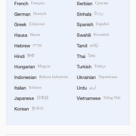
Français
Српски
French
Serbian
Deutsch
සිංහල
German
Sinhala
Ελληνικά
Español
Greek
Spanish
Hausa
Kiswahili
Hausa
Swahili
עברית
தமிழ்
Hebrew
Tamil
हिन्दी
ไทย
Hindi
Thai
Magyar
Türkçe
Hungarian
Turkish
Bahasa Indonesia
Українська
Indonesian
Ukrainian
Italiano
اردو
Italian
Urdu
日本語
Tiếng Việt
Japanese
Vietnamese
한국어
Korean