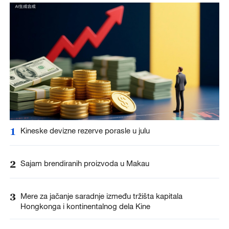
1
Kineske devizne rezerve porasle u julu
2
Sajam brendiranih proizvoda u Makau
3
Mere za jačanje saradnje između tržišta kapitala
Hongkonga i kontinentalnog dela Kine