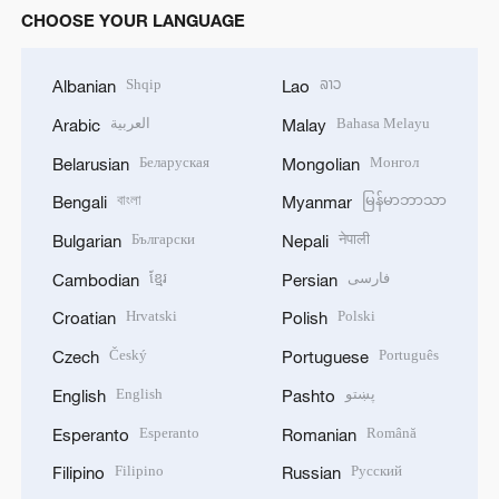
CHOOSE YOUR LANGUAGE
Shqip
ລາວ
Albanian
Lao
العربية
Bahasa Melayu
Arabic
Malay
Беларуская
Монгол
Belarusian
Mongolian
বাংলা
မြန်မာဘာသာ
Bengali
Myanmar
Български
नेपाली
Bulgarian
Nepali
ខ្មែរ
فارسی
Cambodian
Persian
Hrvatski
Polski
Croatian
Polish
Český
Português
Czech
Portuguese
English
پښتو
English
Pashto
Esperanto
Română
Esperanto
Romanian
Filipino
Русский
Filipino
Russian