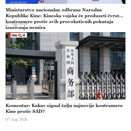
Ministarstvo nacionalne odbrane Narodne
Republike Kine: Kineska vojska će preduzeti čvrste
kontramere protiv svih provokativnih pokušaja
07-Aug-2026
izazivanja nemira
Komentar: Kakav signal šalju najnovije kontramere
Kine protiv SAD?
07-Aug-2026