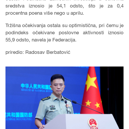
sredstva iznosio je 54,1 odsto, što je za 0,4
procentna poena više nego u aprilu.
Tržišna očekivanja ostala su optimistična, pri čemu je
podindeks očekivane poslovne aktivnosti iznosio
55,9 odsto, navela je Federacija.
priredio: Radosav Berbatović