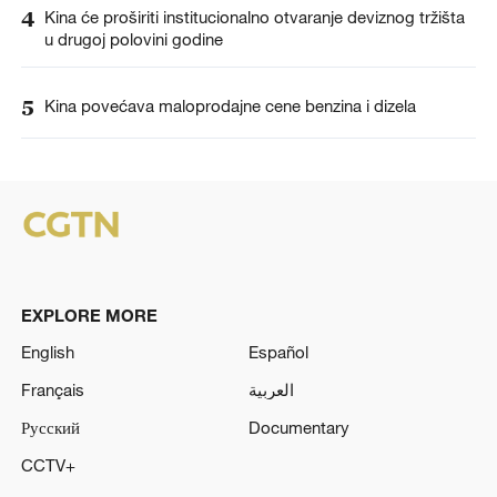
4
Kina će proširiti institucionalno otvaranje deviznog tržišta
u drugoj polovini godine
5
Kina povećava maloprodajne cene benzina i dizela
EXPLORE MORE
English
Español
Français
العربية
Русский
Documentary
CCTV+