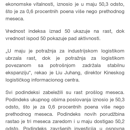
ekonomske vitalnosti, iznosio je u maju 50,3 odsto,
što je za 0,6 procentnih poena više nego prethodnog
meseca.
Vrednost indeksa iznad 50 ukazuje na rast, dok
vrednost ispod 50 pokazuje pad aktivnosti.
„U maju je potražnja za industrijskom logistikom
ubrzala rast, dok je potražnja za logistikom
povezanom sa potrošnjom zadržala stabilnu
ekspanziju“, rekao je Liu Juhang, direktor Kineskog
logističkog informacionog centra.
Svi podindeksi zabeležili su rast prošlog meseca.
Podindeks ukupnog obima poslovanja iznosio je 50,3
odsto, što je za 0,6 procentnih poena više nego
prethodnog meseca. Podindeks novih porudžbina
rastao je tri meseca zaredom i u maju dostigao 50,2
odsto. Podindeks završenih investicija u osnovna