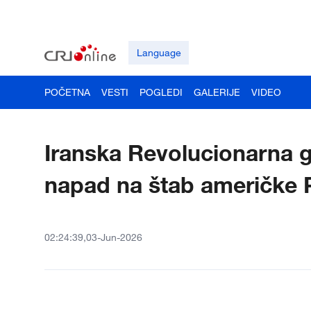
Language
POČETNA
VESTI
POGLEDI
GALERIJE
VIDEO
Iranska Revolucionarna ga
napad na štab američke P
02:24:39,03-Jun-2026