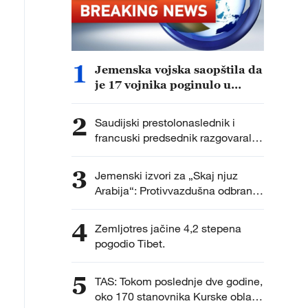
1
Jemenska vojska saopštila da
je 17 vojnika poginulo u
napadu Hutija.
2
Saudijski prestolonaslednik i
francuski predsednik razgovarali o
najnovijim regionalnim
dešavanjima i unapređenju
3
Jemenski izvori za „Skaj njuz
bezbednosti u regionu.
Arabija“: Protivvazdušna odbrana
pucala na bespilotne letelice
Hutija iznad grada Saiun u
4
Zemljotres jačine 4,2 stepena
provinciji Hadramaut.
pogodio Tibet.
5
TAS: Tokom poslednje dve godine,
oko 170 stanovnika Kurske oblasti