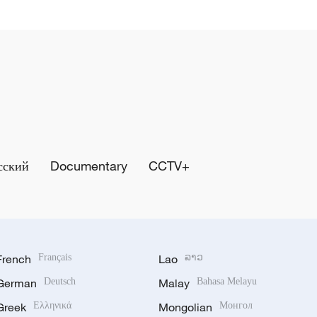
сский
Documentary
CCTV+
French
Français
Lao
ລາວ
German
Deutsch
Malay
Bahasa Melayu
Greek
Ελληνικά
Mongolian
Монгол