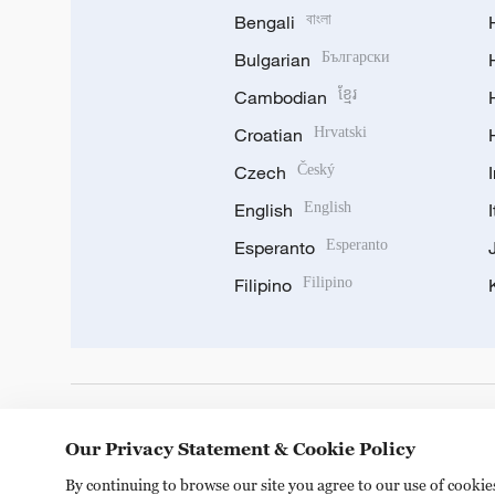
Bengali
বাংলা
Bulgarian
Български
Cambodian
ខ្មែរ
Croatian
Hrvatski
Czech
Český
English
English
Esperanto
Esperanto
Filipino
Filipino
DOWNLOAD OUR APP
Our Privacy Statement & Cookie Policy
By continuing to browse our site you agree to our use of cooki