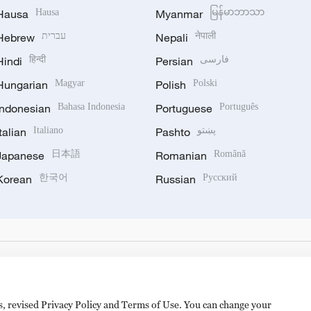
Hausa
Hausa
Myanmar
မြန်မာဘာသာ
Hebrew
עברית
Nepali
नेपाली
Hindi
हिन्दी
Persian
فارسی
Hungarian
Magyar
Polish
Polski
Indonesian
Bahasa Indonesia
Portuguese
Português
Italian
Italiano
Pashto
پښتو
Japanese
日本語
Romanian
Română
Korean
한국어
Russian
Русский
es, revised Privacy Policy and Terms of Use. You can change your