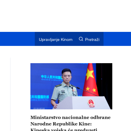
Upravljanje Kinom
Pretraži
Ministarstvo nacionalne odbrane
Narodne Republike Kine:
Kineska vojska će preduzeti