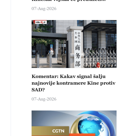
čvrste kontramere protiv svih
07-Aug-2026
provokativnih pokušaja
izazivanja nemira
Komentar: Kakav signal šalju
najnovije kontramere Kine protiv
SAD?
07-Aug-2026