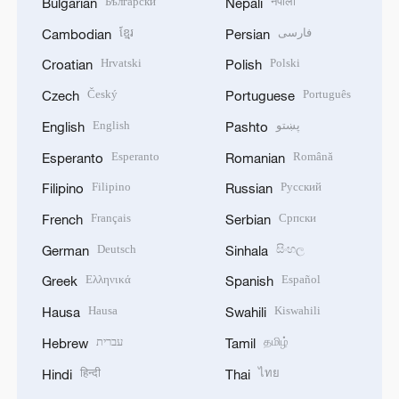
Български
नेपाली
Bulgarian
Nepali
ខ្មែរ
فارسی
Cambodian
Persian
Hrvatski
Polski
Croatian
Polish
Český
Português
Czech
Portuguese
English
پښتو
English
Pashto
Esperanto
Română
Esperanto
Romanian
Filipino
Русский
Filipino
Russian
Français
Српски
French
Serbian
Deutsch
සිංහල
German
Sinhala
Ελληνικά
Español
Greek
Spanish
Hausa
Kiswahili
Hausa
Swahili
עברית
தமிழ்
Hebrew
Tamil
हिन्दी
ไทย
Hindi
Thai