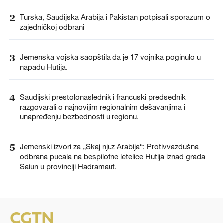
2
Turska, Saudijska Arabija i Pakistan potpisali sporazum o
zajedničkoj odbrani
3
Jemenska vojska saopštila da je 17 vojnika poginulo u
napadu Hutija.
4
Saudijski prestolonaslednik i francuski predsednik
razgovarali o najnovijim regionalnim dešavanjima i
unapređenju bezbednosti u regionu.
5
Jemenski izvori za „Skaj njuz Arabija“: Protivvazdušna
odbrana pucala na bespilotne letelice Hutija iznad grada
Saiun u provinciji Hadramaut.