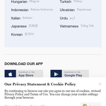
Magyar
Türkçe
Hungarian
Turkish
Bahasa Indonesia
Українська
Indonesian
Ukrainian
Italiano
اردو
Italian
Urdu
日本語
Tiếng Việt
Japanese
Vietnamese
한국어
Korean
DOWNLOAD OUR APP
Our Privacy Statement & Cookie Policy
By continuing to browse our site you agree to our use of cookies, revised
Privacy Policy and Terms of Use. You can change your cookie settings
through your browser.
© China Radio International.CRI. All Rights Reserved. 16A
Shijingshan Road, Beijing, China. 100040