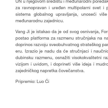
UN u njegovom središtu i međunarodni poreda
za ravnopravan i uređen multipolarni svet i 
sistema globalnog upravljanja, unoseći više
međunarodnu zajednicu.
Vang Ji je istakao da je od svog osnivanja, Fo
postao platforma za razmenu stručnjaka na naj
doprinos razvoju sveobuhvatnog strateškog part
eru. Izrazio je nadu da će stručnjaci i naučnic
dubinsku razmenu, osnažiti visokokvalitetni 
vizijom i uvidom, i doprineti više ideja i mudr
zajedničkog napretka čovečanstva.
Pripremio: Luo Ći