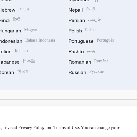
Hebrew
עברית
Nepali
नेपाली
Hindi
हिन्दी
Persian
فارسی
Hungarian
Magyar
Polish
Polski
Indonesian
Bahasa Indonesia
Portuguese
Português
Italian
Italiano
Pashto
پښتو
Japanese
日本語
Romanian
Română
Korean
한국어
Russian
Русский
es, revised Privacy Policy and Terms of Use. You can change your