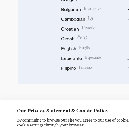
Bulgarian
Български
Cambodian
ខ្មែរ
Croatian
Hrvatski
Czech
Český
English
English
Esperanto
Esperanto
Filipino
Filipino
DOWNLOAD OUR APP
Our Privacy Statement & Cookie Policy
By continuing to browse our site you agree to our use of cooki
cookie settings through your browser.