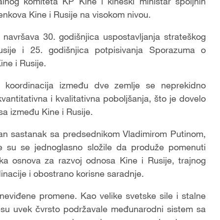
alnog komiteta KP Kine i kineski ministar spoljnih
enkova Kine i Rusije na visokom nivou.
navršava 30. godišnjica uspostavljanja strateškog
usije i 25. godišnjica potpisivanja Sporazuma o
ne i Rusije.
a koordinacija između dve zemlje se neprekidno
vantitativna i kvalitativna poboljšanja, što je dovelo
sa između Kine i Rusije.
an sastanak sa predsednikom Vladimirom Putinom,
ane su se jednoglasno složile da produže pomenuti
čka osnova za razvoj odnosa Kine i Rusije, trajnog
nacije i obostrano korisne saradnje.
z neviđene promene. Kao velike svetske sile i stalne
a su uvek čvrsto podržavale međunarodni sistem sa