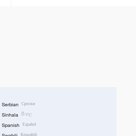
Serbian
Српски
Sinhala
සිංහල
Spanish
Español
Swahili
Kiswahili