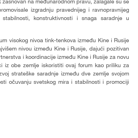
k zasnovan na međunarodnom pravu, zalagale su se
promovisale izgradnju pravednijeg i ravnopravnijeg
 stabilnosti, konstruktivnosti i snaga saradnje u
rum visokog nivoa tink-tenkova između Kine i Rusije
višem nivou između Kine i Rusije, dajući pozitivan
nerstva i koordinacije između Kine i Rusije za novu
i iz obe zemlje iskoristiti ovaj forum kao priliku za
razvoj strateške saradnje između dve zemlje svojom
osti očuvanju svetskog mira i stabilnosti i promociji