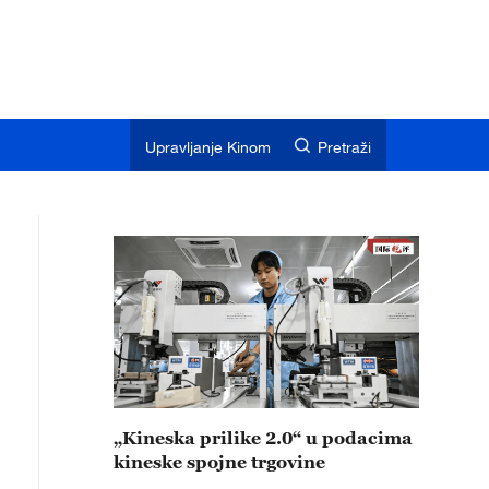
Upravljanje Kinom
Pretraži
„Kineska prilike 2.0“ u podacima
kineske spojne trgovine