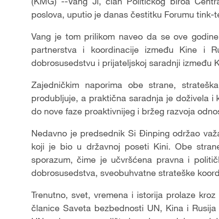
(KMG) --Vang Ji, član Političkog biroa Centr
poslova, uputio je danas čestitku Forumu tink-t
Vang je tom prilikom naveo da se ove godine 
partnerstva i koordinacije između Kine i R
dobrosusedstvu i prijateljskoj saradnji između Ki
Zajedničkim naporima obe strane, stratešk
produbljuje, a praktična saradnja je doživela i k
do nove faze proaktivnijeg i bržeg razvoja odno
Nedavno je predsednik Si Đinping održao važ
koji je bio u državnoj poseti Kini. Obe str
sporazum, čime je učvršćena pravna i politi
dobrosusedstva, sveobuhvatne strateške koordi
Trenutno, svet, vremena i istorija prolaze kro
članice Saveta bezbednosti UN, Kina i Rusij