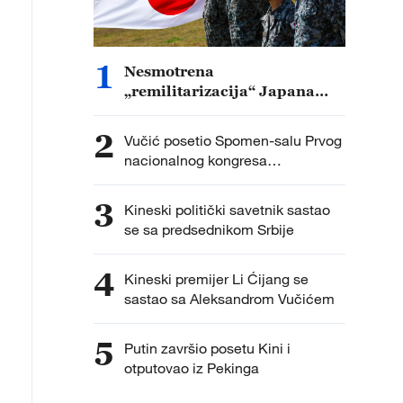
1
Nesmotrena
„remilitarizacija“ Japana
stvarna pretnja regionalnom
miru i stabilnosti
2
Vučić posetio Spomen-salu Prvog
nacionalnog kongresa
Komunističke partije Kine
3
Kineski politički savetnik sastao
se sa predsednikom Srbije
4
Kineski premijer Li Ćijang se
sastao sa Aleksandrom Vučićem
5
Putin završio posetu Kini i
otputovao iz Pekinga