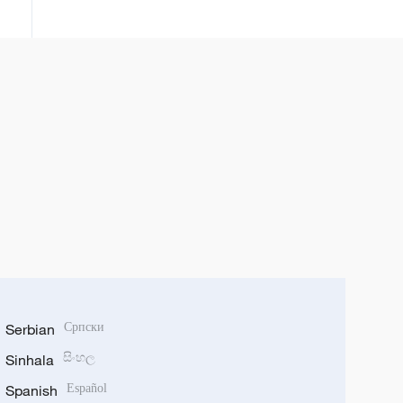
ekonomske veze
Serbian
Српски
Sinhala
සිංහල
Spanish
Español