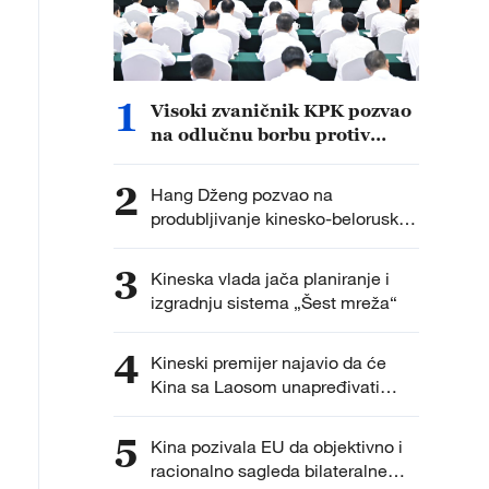
1
Visoki zvaničnik KPK pozvao
na odlučnu borbu protiv
korupcije
2
Hang Dženg pozvao na
produbljivanje kinesko-beloruske
trgovinske i investicione saradnje
3
Kineska vlada jača planiranje i
izgradnju sistema „Šest mreža“
4
Kineski premijer najavio da će
Kina sa Laosom unapređivati
zajednicu sa zajedničkom
budućnošću
5
Kina pozivala EU da objektivno i
racionalno sagleda bilateralne