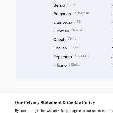
Bengali
বাংলা
Bulgarian
Български
Cambodian
ខ្មែរ
Croatian
Hrvatski
Czech
Český
English
English
Esperanto
Esperanto
Filipino
Filipino
DOWNLOAD OUR APP
Our Privacy Statement & Cookie Policy
By continuing to browse our site you agree to our use of cooki