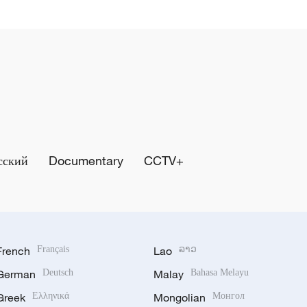
сский
Documentary
CCTV+
French
Français
Lao
ລາວ
German
Deutsch
Malay
Bahasa Melayu
Greek
Ελληνικά
Mongolian
Монгол