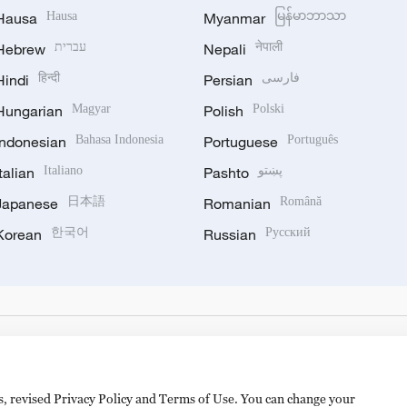
Hausa
Hausa
Myanmar
မြန်မာဘာသာ
Hebrew
עברית
Nepali
नेपाली
Hindi
हिन्दी
Persian
فارسی
Hungarian
Magyar
Polish
Polski
Indonesian
Bahasa Indonesia
Portuguese
Português
Italian
Italiano
Pashto
پښتو
Japanese
日本語
Romanian
Română
Korean
한국어
Russian
Русский
es, revised Privacy Policy and Terms of Use. You can change your