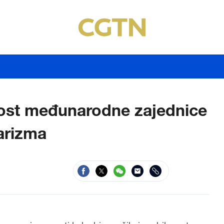
nost međunarodne zajednice
arizma