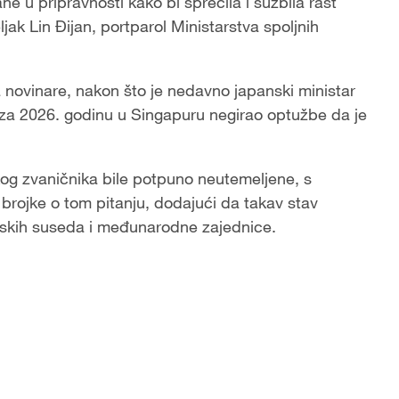
 u pripravnosti kako bi sprečila i suzbila rast
ak Lin Đijan, portparol Ministarstva spoljnih
a novinare, nakon što je nedavno japanski ministar
a za 2026. godinu u Singapuru negirao optužbe da je
og zvaničnika bile potpuno neutemeljene, s
 brojke o tom pitanju, dodajući da takav stav
jskih suseda i međunarodne zajednice.