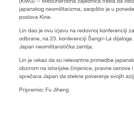
(KMG) -- Međunarodna zajednica treba da ostane
japanskog neomilitarizma, saopštio je u ponedelj
poslova Kine.
Lin dao je ovu izjavu na redovnoj konferenciji z
odbrane, na 23. konferenciji Šangri-La dijalog
Japan neomilitaristička zemlja.
Lin je rekao da su relevantne primedbe japansk
obzirom na istorijske činjenice, pravne osnove i
sprečava Japan da stekne poverenje svojih azi
Pripremio: Fu Jiheng