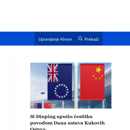
Upravljanje Kinom
Pretraži
Si Đinping uputio čestitku
povodom Dana ustava Kukovih
Ostrva