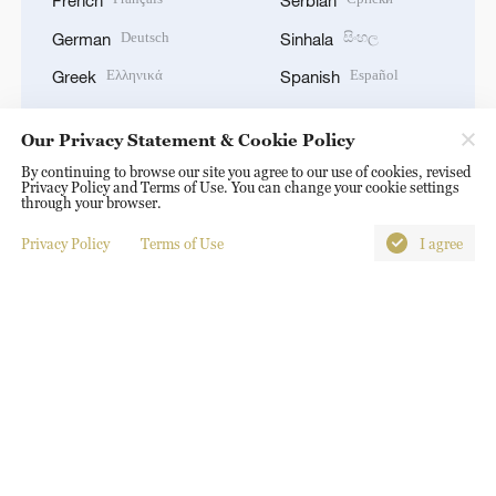
Deutsch
සිංහල
German
Sinhala
Ελληνικά
Español
Greek
Spanish
Hausa
Kiswahili
Hausa
Swahili
Our Privacy Statement & Cookie Policy
עברית
தமிழ்
Hebrew
Tamil
By continuing to browse our site you agree to our use of cookies, revised
Privacy Policy and Terms of Use. You can change your cookie settings
हिन्दी
ไทย
Hindi
Thai
through your browser.
Magyar
Türkçe
Hungarian
Turkish
Privacy Policy
Terms of Use
I agree
Bahasa Indonesia
Українська
Indonesian
Ukrainian
Italiano
اردو
Italian
Urdu
日本語
Tiếng Việt
Japanese
Vietnamese
한국어
Korean