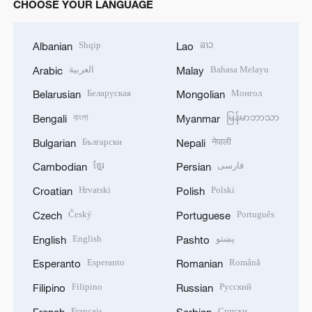
CHOOSE YOUR LANGUAGE
Shqip
ລາວ
Albanian
Lao
العربية
Bahasa Melayu
Arabic
Malay
Беларуская
Монгол
Belarusian
Mongolian
বাংলা
မြန်မာဘာသာ
Bengali
Myanmar
Български
नेपाली
Bulgarian
Nepali
ខ្មែរ
فارسی
Cambodian
Persian
Hrvatski
Polski
Croatian
Polish
Český
Português
Czech
Portuguese
English
پښتو
English
Pashto
Esperanto
Română
Esperanto
Romanian
Filipino
Русский
Filipino
Russian
Français
Српски
French
Serbian