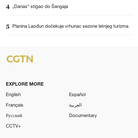
4
„Danas“ stigao do Šangaja
5
Planina Laođun dočekuje vrhunac sezone letnjeg turizma
EXPLORE MORE
English
Español
Français
العربية
Русский
Documentary
CCTV+