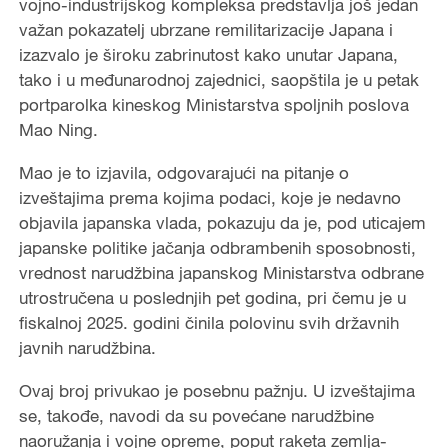
vojno-industrijskog kompleksa predstavlja još jedan
važan pokazatelj ubrzane remilitarizacije Japana i
izazvalo je široku zabrinutost kako unutar Japana,
tako i u međunarodnoj zajednici, saopštila je u petak
portparolka kineskog Ministarstva spoljnih poslova
Mao Ning.
Mao je to izjavila, odgovarajući na pitanje o
izveštajima prema kojima podaci, koje je nedavno
objavila japanska vlada, pokazuju da je, pod uticajem
japanske politike jačanja odbrambenih sposobnosti,
vrednost narudžbina japanskog Ministarstva odbrane
utrostručena u poslednjih pet godina, pri čemu je u
fiskalnoj 2025. godini činila polovinu svih državnih
javnih narudžbina.
Ovaj broj privukao je posebnu pažnju. U izveštajima
se, takođe, navodi da su povećane narudžbine
naoružanja i vojne opreme, poput raketa zemlja-