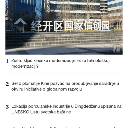
1
Zašto ključ kineske modernizacije leži u tehnološkoj
modernizaciji?
2
Šef diplomatije Kine pozvao na produbljivanje saradnje u
okviru Inicijative o globalnom razvoju
3
Lokacija porculanske industrije u Đingdedženu upisana na
UNESKO Listu svetske baštine