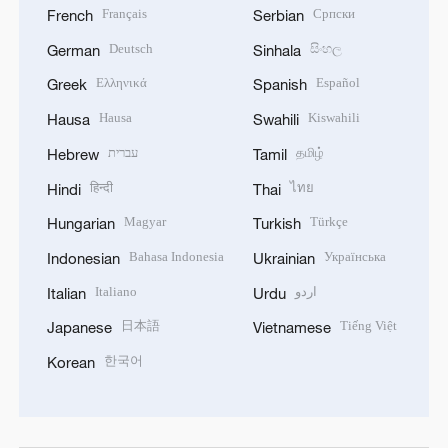
Français
Српски
French
Serbian
Deutsch
සිංහල
German
Sinhala
Ελληνικά
Español
Greek
Spanish
Hausa
Kiswahili
Hausa
Swahili
עברית
தமிழ்
Hebrew
Tamil
हिन्दी
ไทย
Hindi
Thai
Magyar
Türkçe
Hungarian
Turkish
Bahasa Indonesia
Українська
Indonesian
Ukrainian
Italiano
اردو
Italian
Urdu
日本語
Tiếng Việt
Japanese
Vietnamese
한국어
Korean