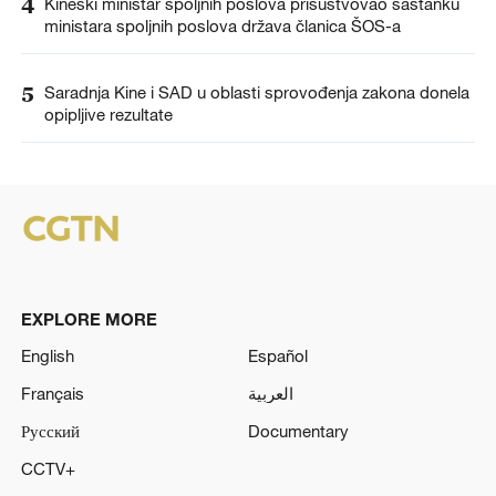
4
Kineski ministar spoljnih poslova prisustvovao sastanku
ministara spoljnih poslova država članica ŠOS-a
5
Saradnja Kine i SAD u oblasti sprovođenja zakona donela
opipljive rezultate
EXPLORE MORE
English
Español
Français
العربية
Русский
Documentary
CCTV+