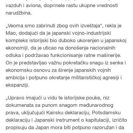
vazduh i aviona, doprinele rastu ukupne vrednosti
narudžbina.
„Veoma smo zabrinuti zbog ovih izveštaja“, rekla je
Mao, dodajući da je japanski vojno-industrijski
kompleks istorijski bio duboko ukorenjen u japanskoj
ekonomiji, da je uticao na donošenje nacionalnih
odluka i podržavao funkcionisanje ratne mašinerije.
On je predstavljao važnu pokretačku snagu iz senke i
ekonomsku osnovu za širenje japanskih vojnih
ambicija i potpuno okretanje militarističkoj agresiji i
ekspanziji.
„Upravo imajući u vidu te istorijske pouke, niz
dokumenata sa punom snagom međunarodnog
prava, uključujući Kairsku deklaraciju, Potsdamsku
deklaraciju i Japanski instrument o kapitulaciji, izričito
propisuju da Japan mora biti potpuno razoružan i da