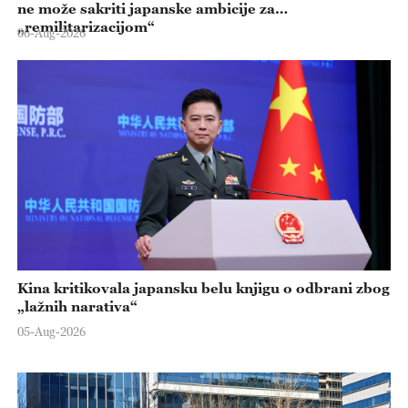
ne može sakriti japanske ambicije za
„remilitarizacijom“
06-Aug-2026
Kina kritikovala japansku belu knjigu o odbrani zbog
„lažnih narativa“
05-Aug-2026