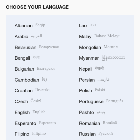
CHOOSE YOUR LANGUAGE
Shqip
ລາວ
Albanian
Lao
العربية
Bahasa Melayu
Arabic
Malay
Беларуская
Монгол
Belarusian
Mongolian
বাংলা
မြန်မာဘာသာ
Bengali
Myanmar
Български
नेपाली
Bulgarian
Nepali
ខ្មែរ
فارسی
Cambodian
Persian
Hrvatski
Polski
Croatian
Polish
Český
Português
Czech
Portuguese
English
پښتو
English
Pashto
Esperanto
Română
Esperanto
Romanian
Filipino
Русский
Filipino
Russian