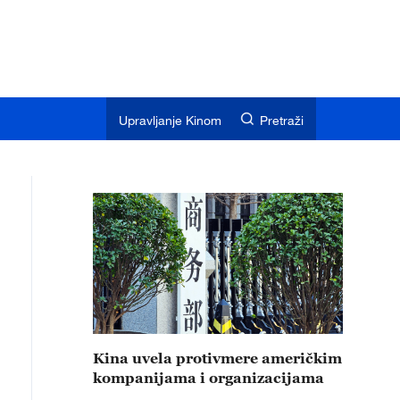
Upravljanje Kinom
Pretraži
Kina uvela protivmere američkim
kompanijama i organizacijama