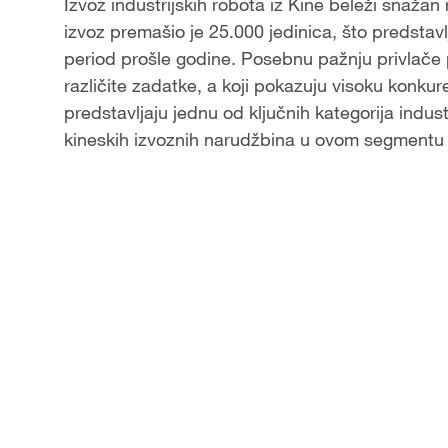
Video
Izvoz industrijskih robota iz Kine beleži snaža
izvoz premašio je 25.000 jedinica, što predstav
period prošle godine. Posebnu pažnju privlače 
različite zadatke, a koji pokazuju visoku konku
predstavljaju jednu od ključnih kategorija indus
kineskih izvoznih narudžbina u ovom segmentu