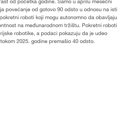
n rast od početka godine. Samo u aprilu mesečni
lja povećanje od gotovo 90 odsto u odnosu na isti
pokretni roboti koji mogu autonomno da obavljaju
rentnost na međunarodnom tržištu. Pokretni roboti
trijske robotike, a podaci pokazuju da je udeo
 tokom 2025. godine premašio 40 odsto.