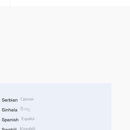
Serbian
Српски
Sinhala
සිංහල
Spanish
Español
Swahili
Kiswahili