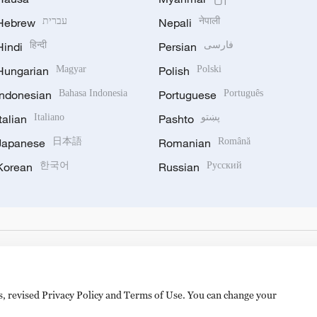
Hebrew
עברית
Nepali
नेपाली
Hindi
हिन्दी
Persian
فارسی
Hungarian
Magyar
Polish
Polski
Indonesian
Bahasa Indonesia
Portuguese
Português
Italian
Italiano
Pashto
پښتو
Japanese
日本語
Romanian
Română
Korean
한국어
Russian
Русский
es, revised Privacy Policy and Terms of Use. You can change your