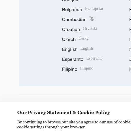
Bulgarian
Български
Cambodian
ខ្មែរ
Croatian
Hrvatski
Czech
Český
English
English
Esperanto
Esperanto
Filipino
Filipino
DOWNLOAD OUR APP
Our Privacy Statement & Cookie Policy
By continuing to browse our site you agree to our use of cooki
cookie settings through your browser.