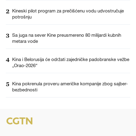
2
Kineski pilot program za prečišćenu vodu udvostručuje
potrošnju
3
Sa juga na sever Kine preusmereno 80 milijardi kubnih
metara vode
4
Kina i Belorusija će održati zajedničke padobranske vežbe
„Orao-2026“
5
Kina pokrenula proveru američke kompanije zbog sajber-
bezbednosti