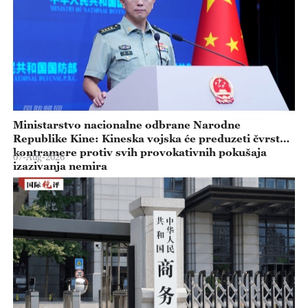
Ministarstvo nacionalne odbrane Narodne
Republike Kine: Kineska vojska će preduzeti čvrste
kontramere protiv svih provokativnih pokušaja
07-Aug-2026
izazivanja nemira