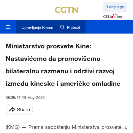
Language
Upravljanje Kinom
Pretraži
Ministarstvo prosvete Kine:
Nastavićemo da promovišemo
bilateralnu razmenu i održivi razvoj
između kineske i američke omladine
08:26:47,29-May-2026
Share
(KMG) — Prema saopštenju Ministarstva prosvete, u