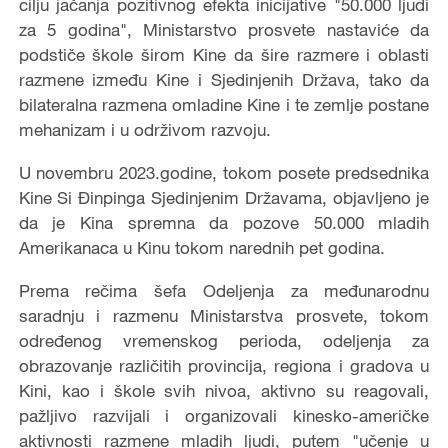
cilju jačanja pozitivnog efekta inicijative "50.000 ljudi
za 5 godina", Ministarstvo prosvete nastaviće da
podstiče škole širom Kine da šire razmere i oblasti
razmene između Kine i Sjedinjenih Država, tako da
bilateralna razmena omladine Kine i te zemlje postane
mehanizam i u održivom razvoju.
U novembru 2023.godine, tokom posete predsednika
Kine Si Đinpinga Sjedinjenim Državama, objavljeno je
da je Kina spremna da pozove 50.000 mladih
Amerikanaca u Kinu tokom narednih pet godina.
Prema rečima šefa Odeljenja za međunarodnu
saradnju i razmenu Ministarstva prosvete, tokom
određenog vremenskog perioda, odeljenja za
obrazovanje različitih provincija, regiona i gradova u
Kini, kao i škole svih nivoa, aktivno su reagovali,
pažljivo razvijali i organizovali kinesko-američke
aktivnosti razmene mladih ljudi, putem "učenje u