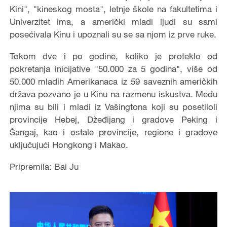
Kini", "kineskog mosta", letnje škole na fakultetima i
Univerzitet ima, a američki mladi ljudi su sami
posećivala Kinu i upoznali su se sa njom iz prve ruke.
Tokom dve i po godine, koliko je proteklo od
pokretanja inicijative "50.000 za 5 godina", više od
50.000 mladih Amerikanaca iz 59 saveznih američkih
država pozvano je u Kinu na razmenu iskustva. Među
njima su bili i mladi iz Vašingtona koji su posetiloli
provincije Hebej, Džeđijang i gradove Peking i
Šangaj, kao i ostale provincije, regione i gradove
uključujući Hongkong i Makao.
Pripremila: Bai Ju