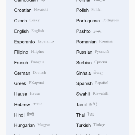
Hrvatski
Polski
Croatian
Polish
Český
Português
Czech
Portuguese
English
پښتو
English
Pashto
Esperanto
Română
Esperanto
Romanian
Filipino
Русский
Filipino
Russian
Français
Српски
French
Serbian
Deutsch
සිංහල
German
Sinhala
Ελληνικά
Español
Greek
Spanish
Hausa
Kiswahili
Hausa
Swahili
עברית
தமிழ்
Hebrew
Tamil
हिन्दी
ไทย
Hindi
Thai
Magyar
Türkçe
Hungarian
Turkish