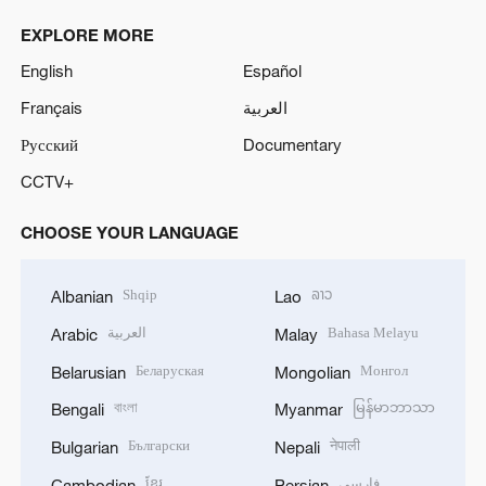
EXPLORE MORE
English
Español
Français
العربية
Русский
Documentary
CCTV+
CHOOSE YOUR LANGUAGE
Shqip
ລາວ
Albanian
Lao
العربية
Bahasa Melayu
Arabic
Malay
Беларуская
Монгол
Belarusian
Mongolian
বাংলা
မြန်မာဘာသာ
Bengali
Myanmar
Български
नेपाली
Bulgarian
Nepali
ខ្មែរ
فارسی
Cambodian
Persian