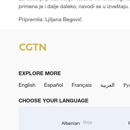
primena je i dalje daleko, navodi se u izveštaju.
Pripremila: Ljiljana Begović
EXPLORE MORE
English
Español
Français
العربية
Ру
CHOOSE YOUR LANGUAGE
Albanian
Shqip