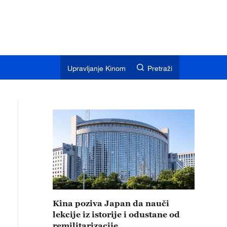
Upravljanje Kinom
Pretraži
Kina poziva Japan da nauči
lekcije iz istorije i odustane od
remilitarizacije