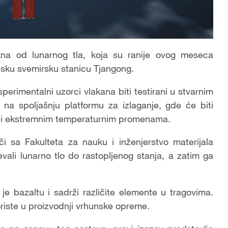
lakna od lunarnog tla, koja su ranije ovog meseca
esku svemirsku stanicu Tjangong.
rimentalni uzorci vlakana biti testirani u stvarnim
 na spoljašnju platformu za izlaganje, gde će biti
u i ekstremnim temperaturnim promenama.
ači sa Fakulteta za nauku i inženjerstvo materijala
vali lunarno tlo do rastopljenog stanja, a zatim ga
 je bazaltu i sadrži različite elemente u tragovima.
riste u proizvodnji vrhunske opreme.