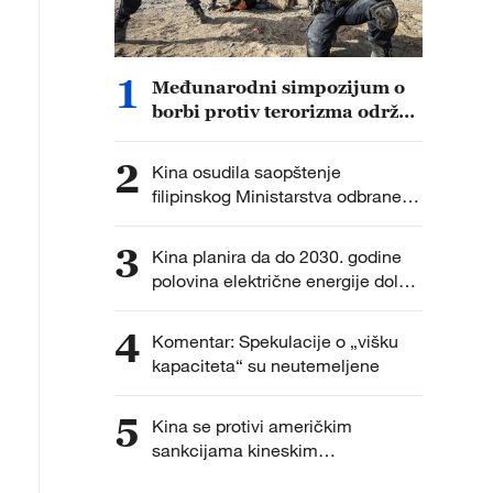
1
Međunarodni simpozijum o
borbi protiv terorizma održan
u Sinđijangu
2
Kina osudila saopštenje
filipinskog Ministarstva odbrane
kao političku provokaciju
3
Kina planira da do 2030. godine
polovina električne energije dolazi
iz nefosilnih izvora
4
Komentar: Spekulacije o „višku
kapaciteta“ su neutemeljene
5
Kina se protivi američkim
sankcijama kineskim
istraživačkim institucijama