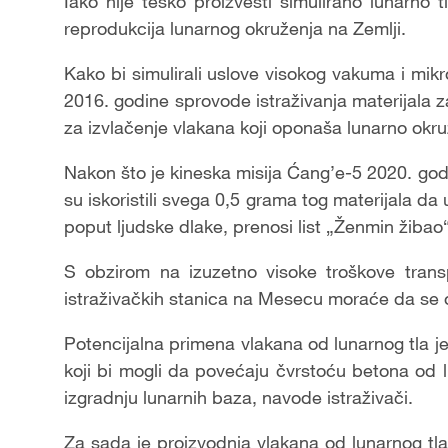
Iako nije teško proizvesti simulirano lunarno 
reprodukcija lunarnog okruženja na Zemlji.
Kako bi simulirali uslove visokog vakuma i mikr
2016. godine sprovode istraživanja materijala 
za izvlačenje vlakana koji oponaša lunarno okru
Nakon što je kineska misija Ćang’e-5 2020. godi
su iskoristili svega 0,5 grama tog materijala d
poput ljudske dlake, prenosi list „Ženmin žibao“
S obzirom na izuzetno visoke troškove tran
istraživačkih stanica na Mesecu moraće da se os
Potencijalna primena vlakana od lunarnog tla jes
koji bi mogli da povećaju čvrstoću betona od 
izgradnju lunarnih baza, navode istraživači.
Za sada je proizvodnja vlakana od lunarnog tla