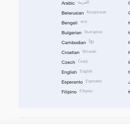
Arabic
العربية
Belarusian
Беларуская
Bengali
বাংলা
Bulgarian
Български
Cambodian
ខ្មែរ
Croatian
Hrvatski
Czech
Český
English
English
Esperanto
Esperanto
Filipino
Filipino