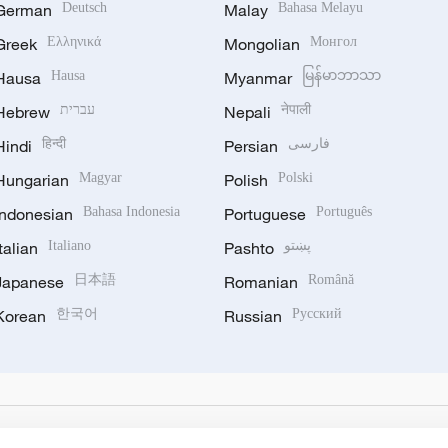
German
Deutsch
Malay
Bahasa Melayu
Greek
Ελληνικά
Mongolian
Монгол
Hausa
Hausa
Myanmar
မြန်မာဘာသာ
Hebrew
עברית
Nepali
नेपाली
Hindi
हिन्दी
Persian
فارسی
Hungarian
Magyar
Polish
Polski
Indonesian
Bahasa Indonesia
Portuguese
Português
Italian
Italiano
Pashto
پښتو
Japanese
日本語
Romanian
Română
Korean
한국어
Russian
Русский