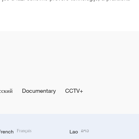
сский
Documentary
CCTV+
French
Français
Lao
ລາວ