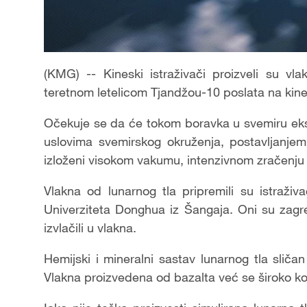
(KMG) -- Kineski istraživači proizveli su v
teretnom letelicom Tjandžou-10 poslata na kin
Očekuje se da će tokom boravka u svemiru ekspe
uslovima svemirskog okruženja, postavljanjem
izloženi visokom vakumu, intenzivnom zračenj
Vlakna od lunarnog tla pripremili su istraživ
Univerziteta Donghua iz Šangaja. Oni su zagre
izvlačili u vlakna.
Hemijski i mineralni sastav lunarnog tla sličan
Vlakna proizvedena od bazalta već se široko ko