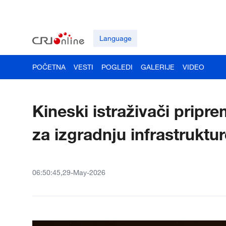
Language
POČETNA
VESTI
POGLEDI
GALERIJE
VIDEO
Kineski istraživači pripre
za izgradnju infrastruktu
06:50:45,29-May-2026