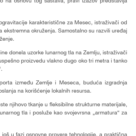
tlo na osnovu tog sastava, pravi izazov predstavlja
ogravitacije karakteristične za Mesec, istraživači od
za ekstremna okruženja. Samostalno su razvili uređaj
ženje.
ne donela uzorke lunarnog tla na Zemlju, istraživači
a uspešno proizvedu vlakno dugo oko tri metra i tanko
.
sporta između Zemlje i Meseca, buduća izgradnja
lanja na korišćenje lokalnih resursa.
te njihovo tkanje u fleksibilne strukturne materijale,
lunarnog tla i posluže kao svojevrsna „armatura“ za
 još u fazi osnovne provere tehnologije, a praktična