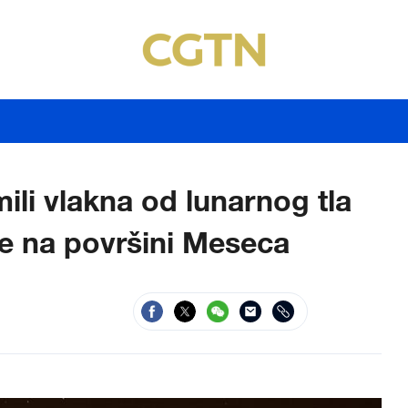
mili vlakna od lunarnog tla
re na površini Meseca