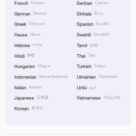
Français
Српски
French
Serbian
Deutsch
සිංහල
German
Sinhala
Ελληνικά
Español
Greek
Spanish
Hausa
Kiswahili
Hausa
Swahili
עברית
தமிழ்
Hebrew
Tamil
हिन्दी
ไทย
Hindi
Thai
Magyar
Türkçe
Hungarian
Turkish
Bahasa Indonesia
Українська
Indonesian
Ukrainian
Italiano
اردو
Italian
Urdu
日本語
Tiếng Việt
Japanese
Vietnamese
한국어
Korean