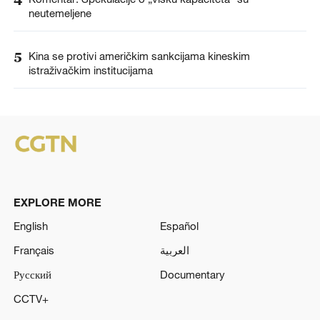
neutemeljene
5
Kina se protivi američkim sankcijama kineskim
istraživačkim institucijama
EXPLORE MORE
English
Español
Français
العربية
Русский
Documentary
CCTV+