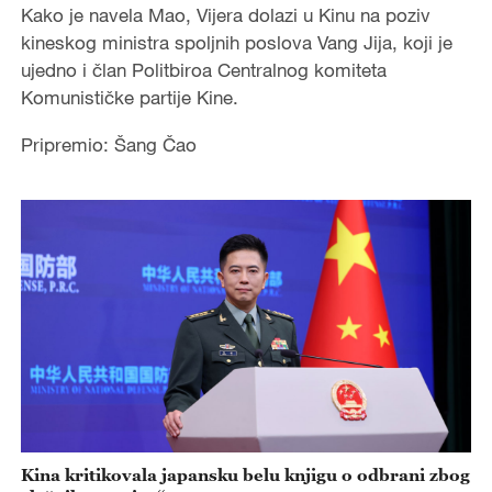
Kako je navela Mao, Vijera dolazi u Kinu na poziv
kineskog ministra spoljnih poslova Vang Jija, koji je
ujedno i član Politbiroa Centralnog komiteta
Komunističke partije Kine.
Pripremio: Šang Čao
Kina kritikovala japansku belu knjigu o odbrani zbog