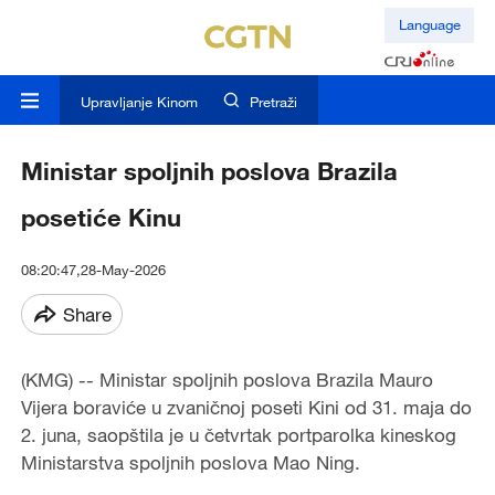
Language
Upravljanje Kinom
Pretraži
Ministar spoljnih poslova Brazila
posetiće Kinu
08:20:47,28-May-2026
Share
(KMG) -- Ministar spoljnih poslova Brazila Mauro
Vijera boraviće u zvaničnoj poseti Kini od 31. maja do
2. juna, saopštila je u četvrtak portparolka kineskog
Ministarstva spoljnih poslova Mao Ning.