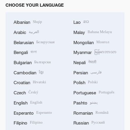
CHOOSE YOUR LANGUAGE
Shqip
ລາວ
Albanian
Lao
العربية
Bahasa Melayu
Arabic
Malay
Беларуская
Монгол
Belarusian
Mongolian
বাংলা
မြန်မာဘာသာ
Bengali
Myanmar
Български
नेपाली
Bulgarian
Nepali
ខ្មែរ
فارسی
Cambodian
Persian
Hrvatski
Polski
Croatian
Polish
Český
Português
Czech
Portuguese
English
پښتو
English
Pashto
Esperanto
Română
Esperanto
Romanian
Filipino
Русский
Filipino
Russian