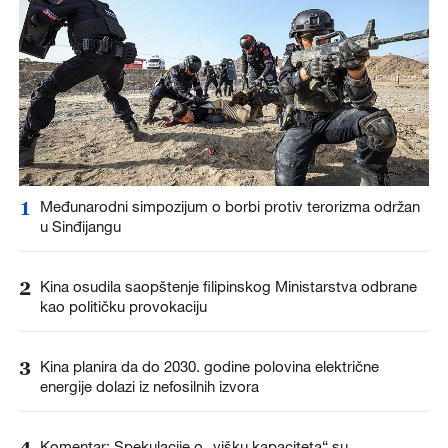
1
Međunarodni simpozijum o borbi protiv terorizma održan
u Sinđijangu
2
Kina osudila saopštenje filipinskog Ministarstva odbrane
kao političku provokaciju
3
Kina planira da do 2030. godine polovina električne
energije dolazi iz nefosilnih izvora
4
Komentar: Spekulacije o „višku kapaciteta“ su