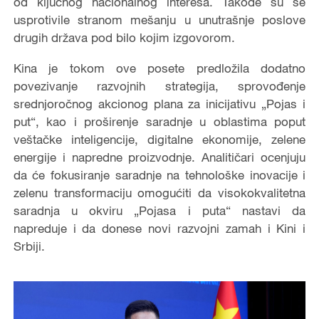
od ključnog nacionalnog interesa. Takođe su se
usprotivile stranom mešanju u unutrašnje poslove
drugih država pod bilo kojim izgovorom.
Kina je tokom ove posete predložila dodatno
povezivanje razvojnih strategija, sprovođenje
srednjoročnog akcionog plana za inicijativu „Pojas i
put“, kao i proširenje saradnje u oblastima poput
veštačke inteligencije, digitalne ekonomije, zelene
energije i napredne proizvodnje. Analitičari ocenjuju
da će fokusiranje saradnje na tehnološke inovacije i
zelenu transformaciju omogućiti da visokokvalitetna
saradnja u okviru „Pojasa i puta“ nastavi da
napreduje i da donese novi razvojni zamah i Kini i
Srbiji.