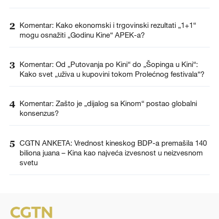
2
Komentar: Kako ekonomski i trgovinski rezultati „1+1“
mogu osnažiti „Godinu Kine“ APEK-a?
3
Komentar: Od „Putovanja po Kini“ do „Šopinga u Kini“:
Kako svet „uživa u kupovini tokom Prolećnog festivala“?
4
Komentar: Zašto je „dijalog sa Kinom“ postao globalni
konsenzus?
5
CGTN ANKETA: Vrednost kineskog BDP-a premašila 140
biliona juana – Kina kao najveća izvesnost u neizvesnom
svetu