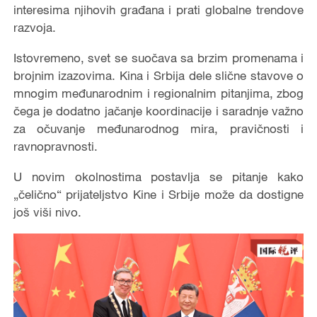
interesima njihovih građana i prati globalne trendove
razvoja.
Istovremeno, svet se suočava sa brzim promenama i
brojnim izazovima. Kina i Srbija dele slične stavove o
mnogim međunarodnim i regionalnim pitanjima, zbog
čega je dodatno jačanje koordinacije i saradnje važno
za očuvanje međunarodnog mira, pravičnosti i
ravnopravnosti.
U novim okolnostima postavlja se pitanje kako
„čelično“ prijateljstvo Kine i Srbije može da dostigne
još viši nivo.