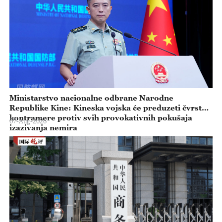
Ministarstvo nacionalne odbrane Narodne
Republike Kine: Kineska vojska će preduzeti čvrste
kontramere protiv svih provokativnih pokušaja
07-Aug-2026
izazivanja nemira