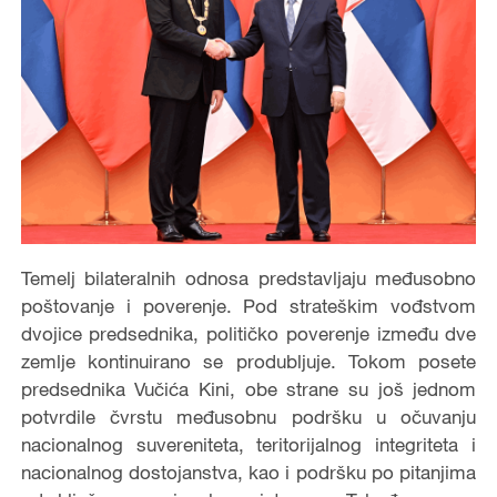
Temelj bilateralnih odnosa predstavljaju međusobno
poštovanje i poverenje. Pod strateškim vođstvom
dvojice predsednika, političko poverenje između dve
zemlje kontinuirano se produbljuje. Tokom posete
predsednika Vučića Kini, obe strane su još jednom
potvrdile čvrstu međusobnu podršku u očuvanju
nacionalnog suvereniteta, teritorijalnog integriteta i
nacionalnog dostojanstva, kao i podršku po pitanjima