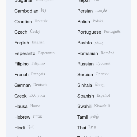
Bulgarian
Nepali
ខ្មែរ
فارسی
Cambodian
Persian
Hrvatski
Polski
Croatian
Polish
Český
Português
Czech
Portuguese
English
پښتو
English
Pashto
Esperanto
Română
Esperanto
Romanian
Filipino
Русский
Filipino
Russian
Français
Српски
French
Serbian
Deutsch
සිංහල
German
Sinhala
Ελληνικά
Español
Greek
Spanish
Hausa
Kiswahili
Hausa
Swahili
עברית
தமிழ்
Hebrew
Tamil
हिन्दी
ไทย
Hindi
Thai