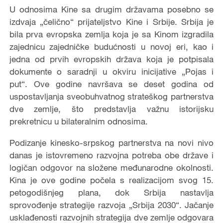
U odnosima Kine sa drugim državama posebno se
izdvaja „čelično“ prijateljstvo Kine i Srbije. Srbija je
bila prva evropska zemlja koja je sa Kinom izgradila
zajednicu zajedničke budućnosti u novoj eri, kao i
jedna od prvih evropskih država koja je potpisala
dokumente o saradnji u okviru inicijative „Pojas i
put“. Ove godine navršava se deset godina od
uspostavljanja sveobuhvatnog strateškog partnerstva
dve zemlje, što predstavlja važnu istorijsku
prekretnicu u bilateralnim odnosima.
Podizanje kinesko-srpskog partnerstva na novi nivo
danas je istovremeno razvojna potreba obe države i
logičan odgovor na složene međunarodne okolnosti.
Kina je ove godine počela s realizacijom svog 15.
petogodišnjeg plana, dok Srbija nastavlja
sprovođenje strategije razvoja „Srbija 2030“. Jačanje
usklađenosti razvojnih strategija dve zemlje odgovara