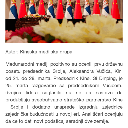
Autor: Kineska medijska grupa
Međunarodni mediji pozitivno su ocenili prvu državnu
posetu predsednika Srbije, Aleksandra Vučića, Kini
od 24. do 28. marta. Predsednik Kine, Si Đinping, je
25. marta razgovarao sa predsednikom Vučićem,
dvojica lidera saglasila su se da nastave da
produbljuju sveobuhvatno strateško partnerstvo Kine
i Srbije i dodatno unaprede izgradnju zajednice
zajedničke budućnosti u novoj eri. Analitičari ocenjuju
da će to dati novi podsticaj saradnji dve zemlje.