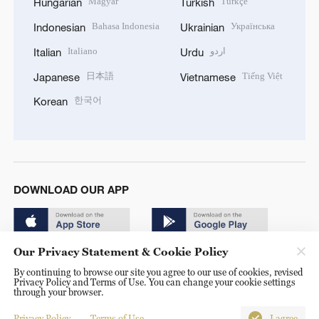
Magyar
Türkçe
Hungarian
Turkish
Bahasa Indonesia
Українська
Indonesian
Ukrainian
Italiano
اردو
Italian
Urdu
日本語
Tiếng Việt
Japanese
Vietnamese
한국어
Korean
DOWNLOAD OUR APP
Our Privacy Statement & Cookie Policy
By continuing to browse our site you agree to our use of cookies, revised
Privacy Policy and Terms of Use. You can change your cookie settings
through your browser.
© China Radio International.CRI. All Rights Reserved. 16A
Shijingshan Road, Beijing, China. 100040
Privacy Policy
Terms of Use
I agree