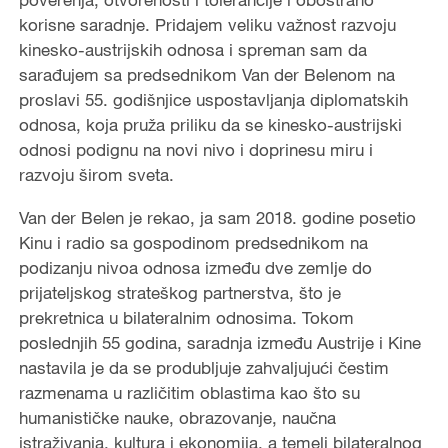
korisne saradnje. Pridajem veliku važnost razvoju
kinesko-austrijskih odnosa i spreman sam da
sarađujem sa predsednikom Van der Belenom na
proslavi 55. godišnjice uspostavljanja diplomatskih
odnosa, koja pruža priliku da se kinesko-austrijski
odnosi podignu na novi nivo i doprinesu miru i
razvoju širom sveta.
Van der Belen je rekao, ja sam 2018. godine posetio
Kinu i radio sa gospodinom predsednikom na
podizanju nivoa odnosa između dve zemlje do
prijateljskog strateškog partnerstva, što je
prekretnica u bilateralnim odnosima. Tokom
poslednjih 55 godina, saradnja između Austrije i Kine
nastavila je da se produbljuje zahvaljujući čestim
razmenama u različitim oblastima kao što su
humanističke nauke, obrazovanje, naučna
istraživanja, kultura i ekonomija, a temelj bilateralnog