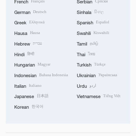
Français
Српски
French
Serbian
Deutsch
සිංහල
German
Sinhala
Ελληνικά
Español
Greek
Spanish
Hausa
Kiswahili
Hausa
Swahili
עברית
தமிழ்
Hebrew
Tamil
हिन्दी
ไทย
Hindi
Thai
Magyar
Türkçe
Hungarian
Turkish
Bahasa Indonesia
Українська
Indonesian
Ukrainian
Italiano
اردو
Italian
Urdu
日本語
Tiếng Việt
Japanese
Vietnamese
한국어
Korean