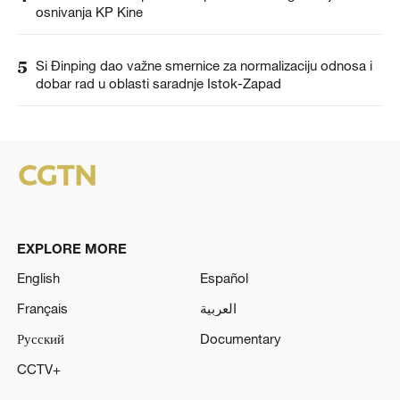
osnivanja KP Kine
5
Si Đinping dao važne smernice za normalizaciju odnosa i
dobar rad u oblasti saradnje Istok-Zapad
EXPLORE MORE
English
Español
Français
العربية
Русский
Documentary
CCTV+