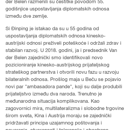
der Belen razmenili su čestitke povodom 55.
godišnjice uspostavljanja diplomatskih odnosa
između dve zemlje.
Si Đinping je istakao da su u 55 godina od
uspostavljanja diplomatskih odnosa kinesko-
austrijski odnosi preživeli poteškoće i održali zdrav i
stabilan razvoj. U 2018. godini, ja i predsednik Van
der Belen zajednički smo identifikovali novo
pozicioniranje kinesko-austrijskog prijateljskog
strateškog partnerstva i otvorili novu fazu u razvoju
bilateralnih odnosa. Prošlog maja u Beču se pojavio
novi par "ambasadora pande", koji su dalje produbili
prijateljstvo između dva naroda. Trenutno je
međunarodna situacija komplikovana. Kao
zagovornici mira, multilateralizma i slobodne trgovine
širom sveta, Kina i Austrija moraju se zajednički
pridržavati principa uzajamnog poštovanja i
poverenja, otvorenosti i tolerancije i obostrano