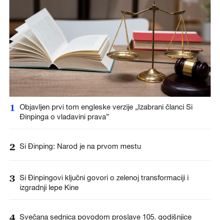
1
Objavljen prvi tom engleske verzije „Izabrani članci Si
Đinpinga o vladavini prava”
2
Si Đinping: Narod je na prvom mestu
3
Si Đinpingovi ključni govori o zelenoj transformaciji i
izgradnji lepe Kine
4
Svečana sednica povodom proslave 105. godišnjice