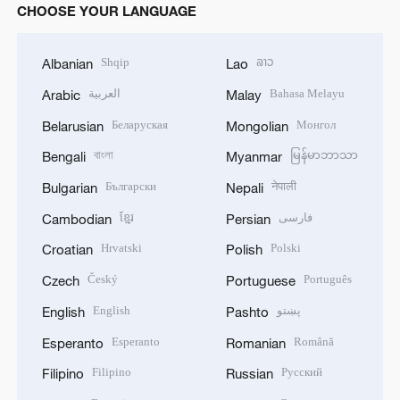
CHOOSE YOUR LANGUAGE
Shqip
ລາວ
Albanian
Lao
العربية
Bahasa Melayu
Arabic
Malay
Беларуская
Монгол
Belarusian
Mongolian
বাংলা
မြန်မာဘာသာ
Bengali
Myanmar
Български
नेपाली
Bulgarian
Nepali
ខ្មែរ
فارسی
Cambodian
Persian
Hrvatski
Polski
Croatian
Polish
Český
Português
Czech
Portuguese
English
پښتو
English
Pashto
Esperanto
Română
Esperanto
Romanian
Filipino
Русский
Filipino
Russian