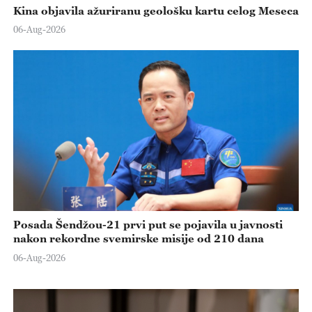
Kina objavila ažuriranu geološku kartu celog Meseca
06-Aug-2026
Posada Šendžou-21 prvi put se pojavila u javnosti
nakon rekordne svemirske misije od 210 dana
06-Aug-2026